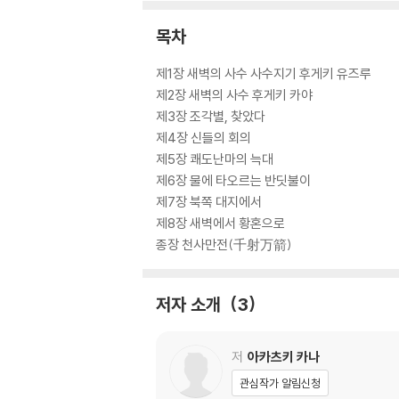
목차
제1장 새벽의 사수 사수지기 후게키 유즈루
제2장 새벽의 사수 후게키 카야
제3장 조각별, 찾았다
제4장 신들의 회의
제5장 쾌도난마의 늑대
제6장 물에 타오르는 반딧불이
제7장 북쪽 대지에서
제8장 새벽에서 황혼으로
종장 천사만전(千射万箭)
저자 소개
3
저
아카츠키 카나
관심작가 알림신청