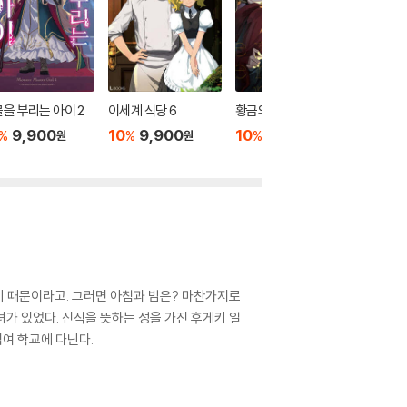
을 부리는 아이 2
이세계 식당 6
황금의 경험치 6
전멸 엔
로 회피했
9,900
10
9,900
10
9,900
%
%
%
원
원
원
들었다. 
10
9
%
기 때문이라고. 그러면 아침과 밤은? 마찬가지로
소녀가 있었다. 신직을 뜻하는 성을 가진 후게키 일
섞여 학교에 다닌다.