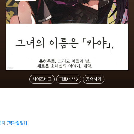
사이즈비교
파트너샵
공유하기
지 (책과랩핑)