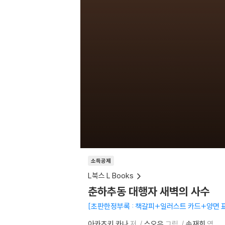
소득공제
L북스 L Books
춘하추동 대행자 새벽의 사수
초판한정부록 : 책갈피+일러스트 카드+양면 표
아카츠키 카나
저
스오우
그림
송재희
역