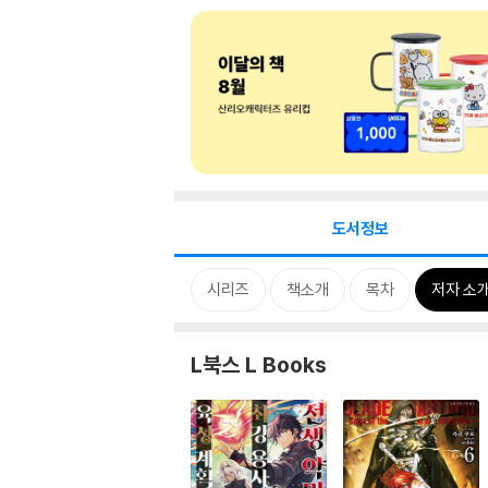
도서정보
시리즈
책소개
목차
저자 소
L북스 L Books