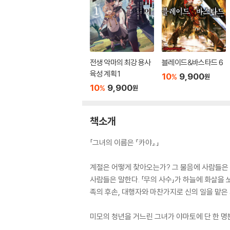
전생 악마의 최강 용사
블레이드&바스타드 6
육성 계획 1
10
9,900
%
원
10
9,900
%
원
책소개
「그녀의 이름은 『카야』.」
계절은 어떻게 찾아오는가? 그 물음에 사람들은 
사람들은 말한다. 「무의 사수」가 하늘에 화살을 
족의 후손, 대행자와 마찬가지로 신의 일을 맡은 
미모의 청년을 거느린 그녀가 야마토에 단 한 명뿐