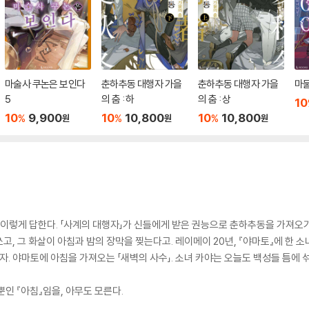
마술사 쿠논은 보인다
춘하추동 대행자 가을
춘하추동 대행자 가을
마물
5
의 춤 : 하
의 춤 : 상
10
10
9,900
10
10,800
10
10,800
%
%
%
원
원
원
이렇게 답한다. 「사계의 대행자」가 신들에게 받은 권능으로 춘하추동을 가져오
쏘고, 그 화살이 아침과 밤의 장막을 찢는다고. 레이메이 20년, 『야마토』에 한 
자. 야마토에 아침을 가져오는 「새벽의 사수」. 소녀 카야는 오늘도 백성들 틈에 
인 『아침』임을, 아무도 모른다.