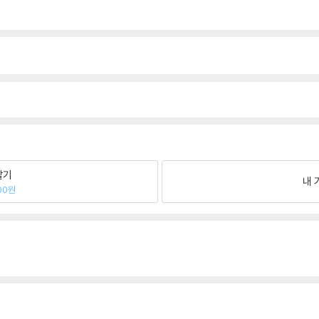
팔기
내 
00원