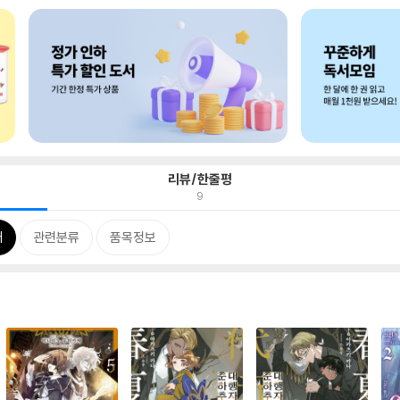
리뷰/한줄평
9
개
관련분류
품목정보