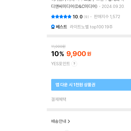
디앤씨미디어(D&C미디어)
2024.09.20.
10.0
판매지수
1,572
9
베스트
라이트노벨 top100 19주
11,000
원
10
9,900
YES포인트
앱 다운 시 1천원 상품권
결제혜택
배송안내