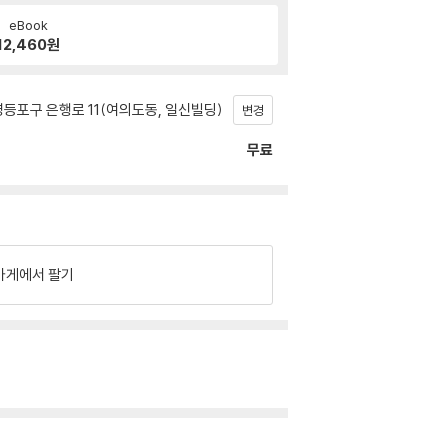
eBook
12,460
원
등포구 은행로 11(여의도동, 일신빌딩)
변경
무료
가게에서 팔기