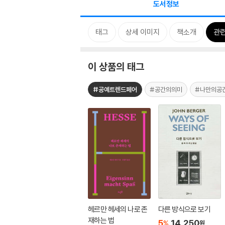
도서정보
태그
상세 이미지
책소개
관련
이 상품의 태그
#공예트렌드페어
#공간의의미
#나만의공
헤르만 헤세의 나로 존
다른 방식으로 보기
재하는 법
5
14,250
%
원