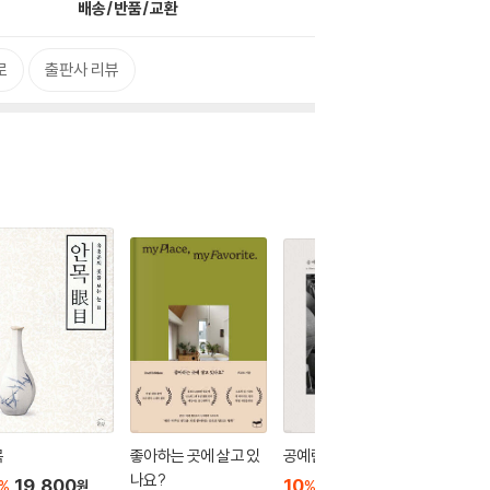
배송/반품/교환
로
출판사 리뷰
목
좋아하는 곳에 살고 있
공예란 무엇인가
장인
나요?
19,800
10
27,000
10
3
%
%
%
원
원