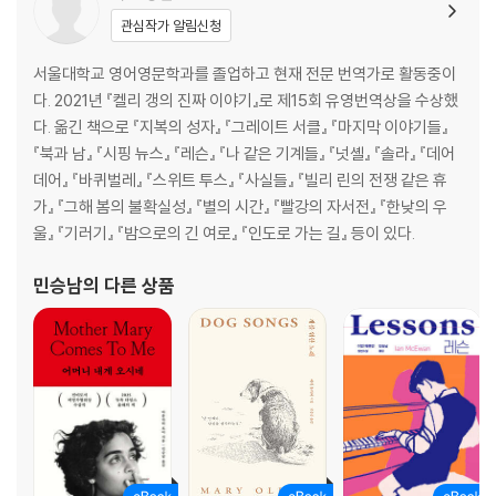
관심작가 알림신청
서울대학교 영어영문학과를 졸업하고 현재 전문 번역가로 활동중이
다. 2021년 『켈리 갱의 진짜 이야기』로 제15회 유영번역상을 수상했
다. 옮긴 책으로 『지복의 성자』 『그레이트 서클』 『마지막 이야기들』
『북과 남』 『시핑 뉴스』 『레슨』 『나 같은 기계들』 『넛셸』 『솔라』 『데어
데어』 『바퀴벌레』 『스위트 투스』 『사실들』 『빌리 린의 전쟁 같은 휴
가』 『그해 봄의 불확실성』 『별의 시간』 『빨강의 자서전』 『한낮의 우
울』 『기러기』 『밤으로의 긴 여로』 『인도로 가는 길』 등이 있다.
민승남
의 다른 상품