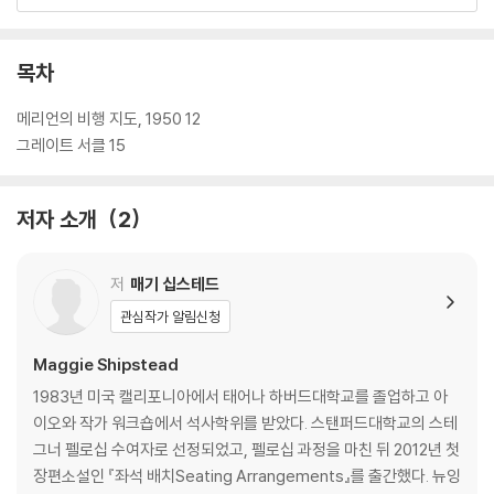
잠들지 못했다” “결국 책이 끝날 수밖에 없다는 사실에 흐느꼈다”와 같은
현지 독자들의 극찬을 받으며 [뉴욕 타임스] 베스트셀러에 오르기도 했다.
마치 실존 인물처럼 느껴질 정도로 입체적이고 설득력 있게 그려진 등장인
목차
물과 책장을 덮을 수 없는 압도적인 흡인력을 가진 이 소설은 강렬한 ‘이야
기의 힘’으로 순수한 즐거움을 선사하며 독자의 마음을 완전히 사로잡는
메리언의 비행 지도, 1950 12
다.
그레이트 서클 15
저자 소개
2
저
매기 십스테드
관심작가 알림신청
Maggie Shipstead
1983년 미국 캘리포니아에서 태어나 하버드대학교를 졸업하고 아
이오와 작가 워크숍에서 석사학위를 받았다. 스탠퍼드대학교의 스테
그너 펠로십 수여자로 선정되었고, 펠로십 과정을 마친 뒤 2012년 첫
장편소설인 『좌석 배치Seating Arrangements』를 출간했다. 뉴잉