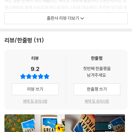
하는 삼촌 손에서 자란 해들리는 배우로 데뷔해 활동하다 [대천사]라는 로
맨스판타지 영화 시리즈에 캐스팅되어 스타로 떠오른다. 하지만 인기의 정
점에서 스캔들에 휩싸여 시리즈에서 해고되고 배우로서의 커리어도 나락
출판사 리뷰 더보기
으로 떨어진다. 그런 해들리에게 이웃에 사는 배우 겸 영화제작자 휴고가
비행사 메리언 그레이브스의 생애를 토대로 한 영화 [페리그린]에서 메리
언의 역할을 맡아달라고 제안하고, 어린 시절 도서관에서 『바다, 하늘, 그
리뷰/한줄평
11
사이의 새들: 메리언 그레이브스의 잃어버린 비행일지』를 탐독했던 기억
을 떠올린 해들리는 이 역할을 맡기로 한다. 그리고 이 영화로 재기할 수 있
기를, 스스로를 구원할 수 있기를 희망한다.
리뷰
한줄평
9.2
첫번째 한줄평을
메리언 그레이브스는 1914년 제이미 그레이브스와 쌍둥이로 태어났다.
남겨주세요.
태어나고 몇 달 지나지 않았을 때 아버지가 선장으로 있는 배에 온 가족이
승선했다가 침몰 사고를 당하고, 이 사고로 인해 어머니는 실종되고 아버
리뷰 쓰기
한줄평 쓰기
지는 감옥에 들어가 화가인 삼촌 월리스에게 맡겨진다. 온화하고 그림 그
리기를 좋아하는 제이미와 달리 몬태나주 미줄라의 자연을 자유롭게 떠돌
혜택 및 유의사항
혜택 및 유의사항
며 모험을 즐기는 메리언은 열두 살이 되던 해 운명적인 순간을 마주한다.
말을 타고 산을 오르던 중 손을 뻗으면 바퀴에 닿을 수 있을 만큼 아주 낮게
날아가는 복엽기 한 대를 맞닥뜨린 것이다. 그리고 그 비행기에 직접 타본
5
뒤 비행 자체에 완전히 매료된 메리언은 무슨 일이 있어도 비행사가 되고