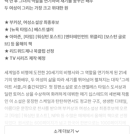
백 년 후 그녀의 역할을 연기하며 재기를 꿈꾸는 배우
두 여성이 그리는 가장 크고 위대한 원
★ 부커상, 여성소설상 최종후보
★ [뉴욕 타임스] 베스트셀러
★ 아마존, [타임] [워싱턴 포스트] [엔터테인먼트 위클리] [보스턴 글로
브] 등 올해의 책
★ 리드위드제나 북클럽 선정
★ TV 시리즈 제작 예정
세계일주 비행에 도전한 20세기의 비행사와 그 역할을 연기하게 된 21세
기의 영화배우, 두 여성의 삶을 따라 세기를 뛰어넘어 펼쳐지는 대작 『그레
이트 서클』이 출간되었다. 첫 장편소설로 로스앤젤레스 타임스 도서상과
딜런 토머스 상을 수상하며 화려하게 데뷔한 매기 십스테드의 세번째 작품
인 이 소설은 웅장한 스케일과 탄탄하면서도 정교한 구조, 생생한 디테일,
아름다운 문장으로 찬사를 받으며 부커상과 여성소설상 최종후보에 오르
고 [타임] [워싱턴 포스트], NPR 등 수많은 매체에서 올해의 책으로 선정
되었다. 원서로는 600페이지가 넘고 한국어 판본으로는 1000페이지에
달하는 방대한 분량에도 불구하고, “이 소설을 읽느라 며칠 내내 밤늦도록
소개 더보기