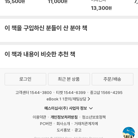
15,500
11,000
7
원
원
분”이었다고. 세상이 나의 주위를 도는 것이 아니라 내가 스틱과 방향타를
13,300
원
움직여 세상을 내 주위로 돌게 만드는 이 기분은, 아무데도 아닌 지금 이곳
에서 어디로도 가지 못할 것 같다는 막막함으로부터 메리언과 해들리를 해
방시켜주고, 삶에서 자신의 길을 스스로 조종해나갈 수 있도록 북돋아준
이 책을 구입하신 분들이 산 분야 책
다. 책장을 한 장 한 장 넘기며 메리언과 해들리가 직접 조종간을 잡고 그리
는 ‘그레이트 서클’을 따라가다보면 마치 이들의 경이로운 여정에 동행해
함께 날아오른 것 같은 황홀함과 벅찬 감동을 느낄 수 있을 것이다.
이 책과 내용이 비슷한 추천 책
로그인
최근 본 상품
주문/배송
고객센터 1544-3800
티켓 1544-6399
중고샵 1566-4295
eBook 1:1문의/채팅상담
예스이십사(주) 사업자 정보
이용약관
개인정보처리방침
청소년보호정책
PC버전
회사소개
거래처관계자께
도서홍보
광고