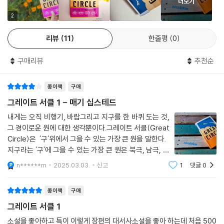
더보기
말겠다는 결심을 한다.
2
메리언은 비행 교습비를 모으기 위해 배달 일을 하다가 밀주업자이자 대농
리뷰
11
한줄평
0
장을 소유하고 있는 바클리를 알게 되고, 메리언에게 한눈에 반한 바클리
는 비행 교습을 주선해주며 후원이라는 명목으로 그녀를 소유하려 한다.
구매리뷰
추천순
메리언은 덫에 걸렸다는 느낌을 지울 수 없으면서도 비행을 하고 싶다는
열망으로 바클리와 결혼까지 하게 되지만, 결국 바클리의 구속과 속박을
종이책
구매
견디지 못하고 도망쳐 새로운 삶으로―알래스카로, 2차대전이 발발한 뒤
에는 영국으로―날아간다. 그리고 마침내, 지구를 크게 한 바퀴 도는 세계
그레이트 서클 1 - 매기 십스테드
일주 비행을 시작하며 일생의 꿈을 이루기 위한 도전에 나선다.
내게는 오직 비행기, 바람그리고 지구를 한 바퀴 도는 것,
그 경이로운 원에 대한 생각뿐이다.그레이트 서클(Great
더 멀리 갈 수 있다면,
Circle)은 '구'위에서 그을 수 있는 가장 큰 원을 말한다.
하늘로 날아올라 영원히 착륙할 필요가 없다면,
지구라는 '구'에 그을 수 있는 가장 큰 원은 북극, 남극, 적
그렇다면 자유로워질지도 모른다
도등 구의 가장 먼 지점들을 연결하는 원일 것이다. 그 원
n******m
2025.03.03.
신고
1
댓글
0
을 직접 하늘을 날며 그려보고 싶었던 여성이 있었다. 그
원을 이루고 있는 무수한 점
소설의 제목인 ‘그레이트 서클(Great Circle)’은 구 위에서 그을 수 있는
종이책
구매
가장 커다란 원을 의미하며, 지구를 기준으로는 북극과 남극을 지나는 경
그레이트 서클 1
도선과 적도를 말한다. 이는 지구 전체를 한 바퀴 도는 메리언의 비행과 관
련이 있는 제목이기도 하고, 한편으로는 메리언의 삶이 한 세기를 빙 돌아
소설을 좋아하고 특이 이렇게 장편의 대서사소설을 좋아 하는데 처음 500