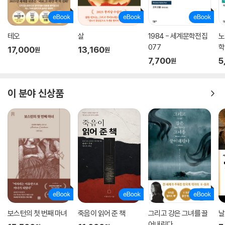
작가가 이 대형 프로젝트에 완전히 몰입하게 된 건 해들리의 이야기를 떠
올리면서부터였다. 메리언이라는 독보적인 캐릭터에 해들리라는 날카로
우면서도 현대적인 목소리가 더해지며 비로소 『그레이트 서클』이라는 소
테오
살
1984 - 세계문학전집
노
설이 궤도에 오르게 된 것이다.
077
학
17,000
13,160
원
원
7,700
5
금주법 시대의 미국 서부부터 2차대전 시기의 영국, 21세기의 할리우드뿐
원
아니라 남극과 북극, 뉴질랜드의 섬까지 광범위한 시대와 여러 대륙을 종
횡무진 오가며 펼쳐지는 이 소설은 스케일이 장대할 뿐 아니라 세세한 디
이 분야 신상품
테일로 가득하다. 메리언이 태어나기도 전 부모 세대에서 이야기가 시작하
는 만큼 수많은 조연들이 등장하고, 이들 한 명 한 명이 생생히 살아 있어
지금 읽고 있는 장면이 마치 영화를 보는 것처럼, 인물들의 표정과 목소리
까지 눈앞에 펼쳐진다. 이들은 대체로 작가가 만들어낸 허구의 인물이지만
종종 실존했던 조종사들이 등장해 이야기를 더 풍성하게 만드는데, 그래서
인지 책을 다 읽고 나면 메리언 그레이브스라는 조종사가 정말로 존재했던
것처럼, 꿈을 좇아 지구를 한 바퀴 돌다 실종되어버린 것처럼 느껴진다.
메리언은 비행하는 법을 배우고 처음 공중회전에 성공한 뒤 쌍둥이인 제이
미에게 자신이 “우주의 중심”이 된 것 같았다고 말한다. “마치 내가 하나의
보스턴의 첫 번째 마녀
죽음이 읽어 준 책
그리고 강은 그녀를 끌
날
고정점이고, 조종장치를 이용해서 세상이 내 주위를 돌게 하는 것 같은 기
어내린다