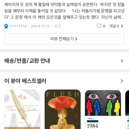
페이지의 두 권의 책 펼질때 막막함과 설레임이 공존한다. 하지만 첫 장을
해들리의 연기를 통해 되살아나게 된 것과도 연관 지을 수 있다. 일인칭으
읽을 떄부터 이책을 좋아질 것 같았다 ‘나는 떠돌이가될 운명을 타고났
로 서술되는 해들리 파트와 삼인칭으로 전개되는 메리언 파트는 소설의 처
다’ 그 문장 에서 이 책의 모든것을 말해주고 있는듯 했다. 자신이 삶에서
음부터 끝까지 평행선을 그리며 결코 만나지 않지만, 그럼에도 메리언의
주어진 것 이상의 것을 위해 노력하는 메리언의 이야기와 해들리의 이야기
비행일지를 통해 연결되는 주인공들의 유사성은 두 줄기의 이야기를 아름
l*******e
2024.11.12.
신고
0
댓글
0
가 서로 교
답고도 놀라운 방식으로 아우른다.
리뷰 전체보기
어린 시절 부모를 잃고 삼촌 손에서 자랐다는 삶의 궤적뿐 아니라 각자 자
신만의 한계에 갇힌 채 자유를 열망한다는 공통점이 있는 두 사람은 “외로
배송/반품/교환 안내
움을 모험으로 바꾸고 싶다는 모호한 갈망”을 품고 단 한 번뿐인 안생에서
진정으로 하고 싶은 일이 무엇인지 끊임없이 자문한다. 메리언은 1920～1
940년대에 성별에 따른 규범에서 벗어난 삶을 살아가기 위해 엄청난 희
이 분야 베스트셀러
생과 대가를 치른 끝에 자유와 독립을 쟁취하고, 해들리는 2010년대 할리
우드에서 끝없는 경쟁과 억압적인 대중의 시선, 그로 인한 자기파괴적 행
동에서 벗어나고자 지금과는 다른 존재 방식을 찾아 헤맨다.
매기 십스테드는 2012년 오클랜드공항에서, 세계 최초로 영국에서 뉴질
랜드까지 단독비행에 성공한 여자 조종사 진 배튼의 동상을 마주한 뒤 이
소설을 구상했고 자연히 메리언의 이야기를 먼저 쓰기 시작했다. 하지만