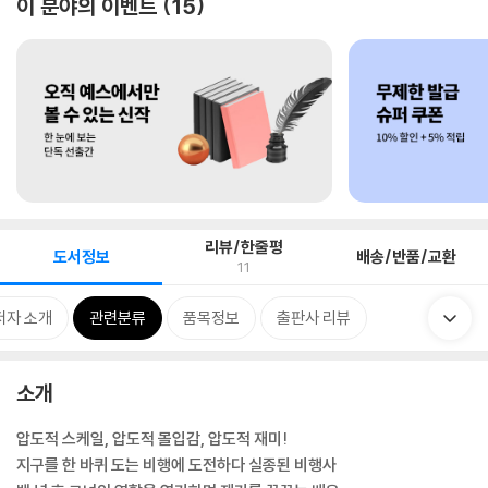
이 분야의 이벤트
15
리뷰/한줄평
도서정보
배송/반품/교환
11
저자 소개
관련분류
품목정보
출판사 리뷰
소개
압도적 스케일, 압도적 몰입감, 압도적 재미!
지구를 한 바퀴 도는 비행에 도전하다 실종된 비행사