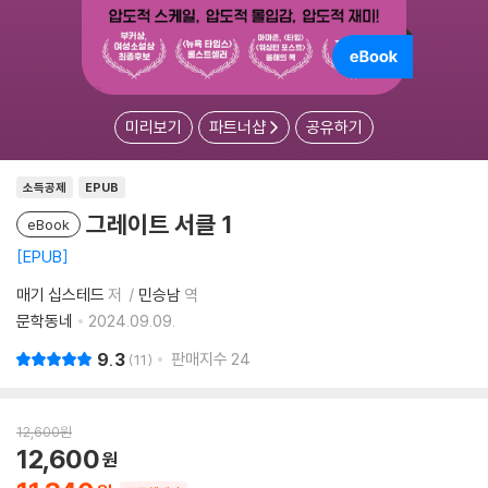
미리보기
파트너샵
공유하기
소득공제
EPUB
그레이트 서클 1
eBook
EPUB
매기 십스테드
저
민승남
역
문학동네
2024.09.09.
9.3
판매지수
24
11
12,600
원
12,600