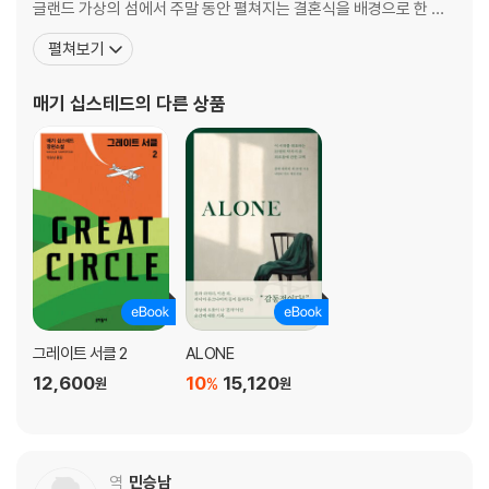
글랜드 가상의 섬에서 주말 동안 펼쳐지는 결혼식을 배경으로 한 이
데뷔작은 로스앤젤레스 타임스 도서상과 딜런 토머스 상을 수상했다.
펼쳐보기
세번째 장편소설 『그레이트 서클』(2021)은 20세기 초에 태어나 비
행사가 되어 세계일주 비행을 꿈꾸는 메리언 그레이브스의 삶과, 21
매기 십스테드
의 다른 상품
세기에 메리언을 연기하는 할리우드 영화
그레이트 서클 2
ALONE
12,600
10
15,120
%
원
원
역
민승남