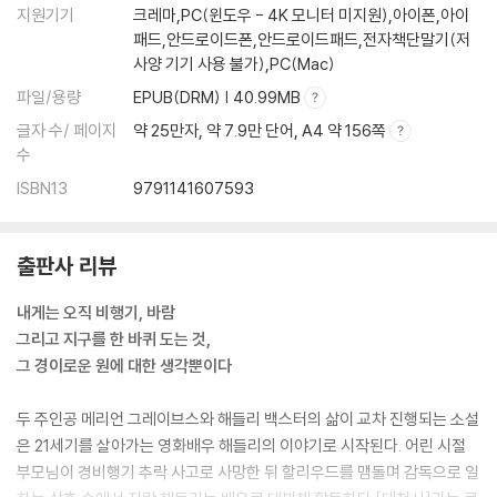
지원기기
크레마,PC(윈도우 - 4K 모니터 미지원),아이폰,아이
패드,안드로이드폰,안드로이드패드,전자책단말기(저
사양 기기 사용 불가),PC(Mac)
파일/용량
EPUB(DRM) | 40.99MB
글자 수/ 페이지
약 25만자, 약 7.9만 단어, A4 약 156쪽
수
ISBN13
9791141607593
출판사 리뷰
내게는 오직 비행기, 바람
그리고 지구를 한 바퀴 도는 것,
그 경이로운 원에 대한 생각뿐이다
두 주인공 메리언 그레이브스와 해들리 백스터의 삶이 교차 진행되는 소설
은 21세기를 살아가는 영화배우 해들리의 이야기로 시작된다. 어린 시절
부모님이 경비행기 추락 사고로 사망한 뒤 할리우드를 맴돌며 감독으로 일