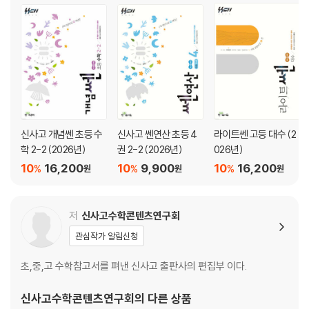
10 경우의 수
11 확률
신사고 개념쎈 초등 수
신사고 쎈연산 초등 4
라이트쎈 고등 대수 (2
학 2-2 (2026년)
권 2-2 (2026년)
026년)
10
16,200
10
9,900
10
16,200
%
%
%
원
원
원
저
신사고수학콘텐츠연구회
관심작가 알림신청
초,중,고 수학참고서를 펴낸 신사고 출판사의 편집부 이다.
신사고수학콘텐츠연구회
의 다른 상품