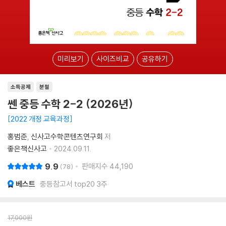
미리보기
사이즈비교
공유하기
소득공제
분철
쎈 중등 수학 2-2 (2026년)
2022 개정 교육과정
홍범준
신사고수학콘텐츠연구회
저
좋은책신사고
2024.09.11.
9.9
판매지수
44,190
78
베스트
중등참고서 top20 3주
17,000
원