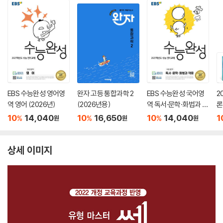
EBS 수능완성 영어영
완자 고등 통합과학 2
EBS 수능완성 국어영
2
역 영어 (2026년)
(2026년용)
역 독서·문학·화법과 작
론
문 (2026년)
(
10
14,040
10
16,650
10
14,040
1
%
%
%
원
원
원
상세 이미지