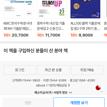
KMC 한국수학경시대
중학수학 내신업 기출
ALL100 올백 기출문제
중
회대비 기출문제집(후
문제집 2-2 중간고사
집 중2 수학 2학기 중간
2
기) 중등 2 (2026년)
대비 (2026년)
고사 (2026년)
10
20,700
10
11,700
10
9,900
1
%
%
%
원
원
원
이 책을 구입하신 분들이 산 분야 책
로그인
최근 본 상품
주문/배송
고객센터 1544-3800
티켓 1544-6399
중고샵 1566-4295
eBook 1:1문의/채팅상담
예스이십사(주) 사업자 정보
이용약관
개인정보처리방침
청소년보호정책
절판
개정판 보기
PC버전
회사소개
거래처관계자께