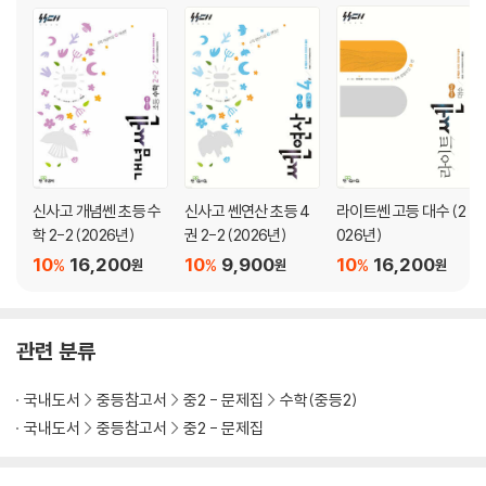
신사고 개념쎈 초등 수
신사고 쎈연산 초등 4
라이트쎈 고등 대수 (2
학 2-2 (2026년)
권 2-2 (2026년)
026년)
10
16,200
10
9,900
10
16,200
%
%
%
원
원
원
관련 분류
국내도서
중등참고서
중2 - 문제집
수학(중등2)
국내도서
중등참고서
중2 - 문제집