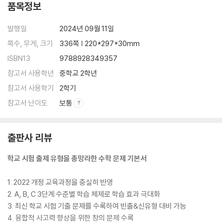
품목정보
발행일
2024년 09월 11일
쪽수, 무게, 크기
336쪽 | 220*297*30mm
ISBN13
9788928349357
참고서 사용학년
중학교 2학년
참고서 사용학기
2학기
참고서 난이도
보통
출판사 리뷰
학교 시험 출제 유형을 총망라한 수학 문제 기본서
1. 2022 개정 교육과정을 충실히 반영
2. A, B, C 3단계 수준별 학습 체제로 학습 효과 극대화
3. 최신 학교 시험 기출 문제를 수록하여 빈출&신유형 대비 가능
4. 융합적 사고력 향상을 위한 창의 문제 수록