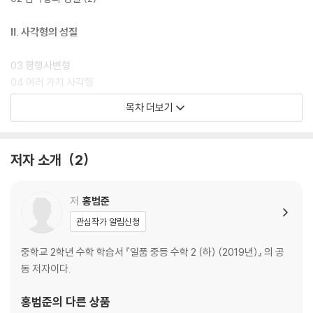
Ⅱ. 사각형의 성질
03 평행사변형
04 여러 가지 사각형
목차 더보기
Ⅲ. 입체도형
05 도형의 닯음
저자 소개
2
06 평행선 사이의 선분의 길이의 비
07 삼각형의 무게중심
08 닮음의 활용
저
홍범준
관심작가 알림신청
Ⅳ. 피타고라스 정리
중학교 2학년 수학 학습서 『일품 중등 수학 2 (하) (2019년)』 의 공
09 피타고라스 정리
동 저자이다.
Ⅴ. 확률
홍범준
의 다른 상품