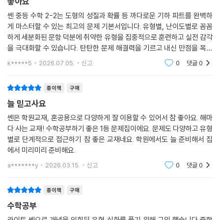
좋아요
쎈 중등 수학 2-2는 도형의 성질과 확률 등 까다로운 기하 파트를 완벽하
게 마스터할 수 있는 최고의 문제 기본서입니다. 유형별, 난이도별로 꼼꼼
하게 세분화된 문항 덕분에 취약한 유형을 집중적으로 훈련하고 실전 감각
을 극대화할 수 있습니다. 탄탄한 문제 해결력을 기르고 내신 만점을 목표
로 하는 중학생들에게 강력히 추천합니다!
k*****5
2026.07.05.
신고
0
댓글
0
종이책
구매
늘 믿고사요
쎈은 학원교재, 혼공용으로 다양하게 잘 이용할 수 있어서 참 좋아요. 해마
다 사는 교재! 수학공부하기 좋은 1등 문제집이에요. 문제도 다양하고 유형
별로 단계적으로 접근하기 참 좋은 교재네요. 학원에서도 늘 준비해서 집
에서 미리미리 준비해요.
a*******y
2026.03.15.
신고
0
댓글
0
종이책
구매
수학공부
라이트 쎈으로 개념을 익힌뒤 유형 심화를 풀기 위해 구입 했습니다 중학