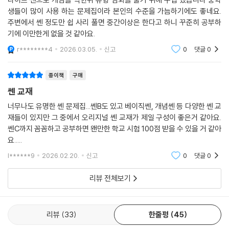
생들이 많이 사용 하는 문제집이라 본인의 수준을 가늠하기에도 좋네요.
주변에서 쎈 정도만 쉽 사리 풀면 중간이상은 한다고 하니 꾸준히 공부하
기에 이만한게 없을 것 같아요.
r********4
2026.03.05.
신고
0
댓글
0
종이책
구매
쎈 교재
너무나도 유명한 쎈 문제집...쎈B도 있고 베이직쎈, 개념쎈 등 다양한 쎈 교
재들이 있지만 그 중에서 오리지널 쎈 교재가 제일 구성이 좋은거 같아요.
쎈C까지 꼼꼼하고 공부하면 왠만한 학교 시험 100점 받을 수 있을 거 같아
요.....
l******9
2026.02.20.
신고
0
댓글
0
리뷰 전체보기
리뷰
33
한줄평
45