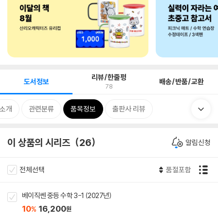
리뷰/한줄평
도서정보
배송/반품/교환
78
 소개
관련분류
품목정보
출판사 리뷰
이 상품의 시리즈
26
알림신청
전체선택
품절포함
베이직쎈 중등 수학 3-1 (2027년)
10
16,200
%
원