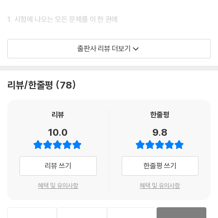
1. 시험에 나오는 모든 문제를 이 한 권에
전국 중학교의 학교 시험 기출 문제를 수집하고 분석하여 유형별로 총정리
출판사 리뷰 더보기
했기 때문에 쎈 수학 한 권만으로도 중학교 수학 학습을 완벽하게 완성할
수 있습니다.
리뷰/한줄평
78
2. 모든 문제를 A, B, C 3단계 난이도로 구성
쉬운 문제에서부터 어려운 문제까지 순서대로 도전하는 것이 합리적인 수
리뷰
한줄평
학 학습법입니다. 쎈 수학은 모든 문제를 3단계로 나누어 수준별로 구성하
10.0
9.8
고, B단계 유형 뽀개기에서는 이를 다시 하, 중, 상의 난이도로 세분하여 체
계적으로 수학 실력을 키울 수 있도록 만들었습니다.
리뷰 쓰기
한줄평 쓰기
3. 개념별로 입체적이고 세밀한 유형 제시
혜택 및 유의사항
혜택 및 유의사항
하나의 개념에서 파생되는 문제는 그 유형이 다양하게 나타납니다. 중등
수학 2-2에서 다뤄야 하는 모든 문제를 157개 유형으로 분류하고 1142문
제로 정리하여 유형별로 충분한 연습이 가능하게 하였고 이를 통해 문제