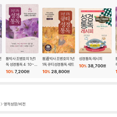
으로
년
통박사 조병호의 1년1
통通박사 조병호의 1년
성경통독 레시피
3
독 성경통독 4 : 10~12
1독 큐티성경통독 세트
10
38,700
%
원
월
10
7,200
10
28,800
%
%
원
원
영적성장/비전