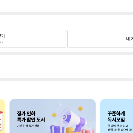
팔기
내 
불가