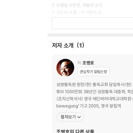
2. 유월절 어린양, 제물과 공직
3. 관유와 보혈 - 죄 사함의 길
chapter 2
예수님의 성찬식 선언
Jesus’ Holy Communion Declaration
저자 소개
1
1. 예수님은 첫 번째 성찬식 때 ‘새 언약을 선언’
예수님의 살과 피로 세운 새 언약
저
조병호
떡(빵)과 포도주로 상징 - 그리스도인의 성찬식
관심작가 알림신청
‘이날을 기념하라’에서 ‘나를 기념하라’로
성경통독원 원장(현) 통독교회 담임목사(현) 미국 드루대학교 객원교수) 미국 글로벌처치디비니티스쿨 이
2. 예수님은 첫 번째 성찬식 때 ‘그리스도인을 
튜브 1000만뷰 38년간 성경통독 대중화, 학문화, 세계화 장로회신학대학교 신학과 (신학사) 장로회신학대학교 신학대학원 (교
포도나무 비유 - 예수님과 하나가 된 그리스도인
(조직신학석사) 영국 에딘버러대학교대학원 (선교신학석사) 영국 버밍엄대학교
그리스도인 - 하나님 나라 공직자
bewegung’ 기고 2005, 영국 왕립역
그리스도인 - 무엇이든지 원하는 대로
펼쳐보기
3. 예수님은 첫 번째 성찬식 때 ‘보혜사 성령의 
조병호
의 다른 상품