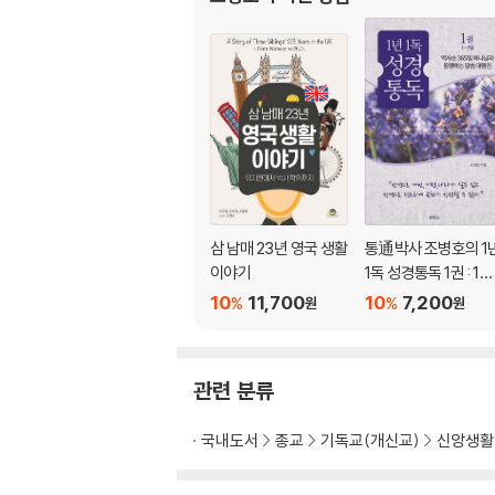
보혜사 성령님을 통한 임마누엘
보혜사 성령님의 임재 시점과 장소
보혜사 성령님이 오셔서 하실 일
epilogue _ 성찬식의 감격이 지상명령의 사명
삼 남매 23년 영국 생활
통通박사 조병호의 1
이야기
1독 성경통독 1권 : 1~
월
10
11,700
10
7,200
%
%
원
원
관련 분류
국내도서
종교
기독교(개신교)
신앙생활