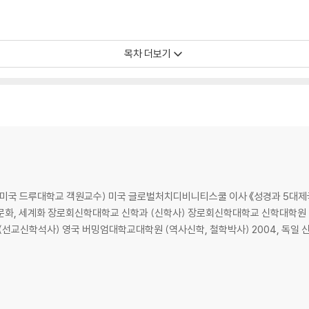
목차 더보기
하셨다
사 《성경과 5대제국》 베스트셀러 저자 [조병호 통박사TV] 유
선언’하셨다
역학석사) 연세대학교 연합신학대학원
대학원 (역사신학, 철학박사) 2004, 독일 신학사전 RGG4에 ‘Studentische Missions
임재를 선언’하셨다