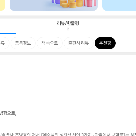
리뷰/한줄평
2
분류
품목정보
책 속으로
출판사 리뷰
추천평
기념함으로,
‘통通박사’ 조병호의 저서 《예수님의 성찬식 선언 3가지 : 관유에서 보혈로》는