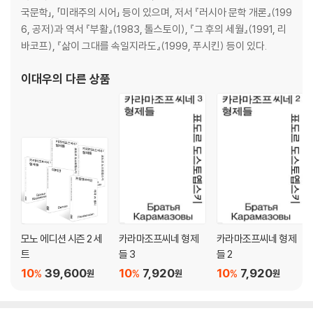
7 맑은 공기를 마시며
국문학」, 「미래주의 시어」 등이 있으며, 저서 『러시아 문학 개론』(199
6, 공저)과 역서 『부활』(1983, 톨스토이), 『그 후의 세월』(1991, 리
제5권 찬반론
바코프), 『삶이 그대를 속일지라도』(1999, 푸시킨) 등이 있다.
1 공모
이대우
의 다른 상품
2 기타를 든 스메르댜코프
3 형제가 서로 사귀다
4 반역
5 대심문관
6 아직은 너무 불투명하다
7 현명한 사람과의 대화는 흥미롭다
『카라마조프씨네 형제들 2』
제2부(계속)
모노 에디션 시즌 2 세
카라마조프씨네 형제
카라마조프씨네 형제
트
들 3
들 2
제6권 러시아의 수도사
10
39,600
10
7,920
10
7,920
%
%
%
원
원
원
1 조시마 장로와 그의 손님들
2 수도 사제 고 조시마 장로의 진술을 바탕으로 알렉세이 표도로비치 카라