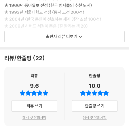
5 갑작스러운 결심
★ 1966년 동아일보 선정 〈한국 명사들의 추천 도서〉
6 내가 간다!
★ 1993년 서울대학교 선정 〈동서 고전 200선〉
7 틀림없는 옛 남자
★ 2004년 〈한국 문인이 선호하는 세계 명작 소설 100선〉
8 미몽
★ 2008년 하버드 서점이 뽑은 〈잘 팔리는 책 20〉
★ 국립중앙도서관 선정 [청소년 권장 도서] 50선
제9권 예심
출판사 리뷰 더보기
★ 서울대학교 권장 도서 100선
★ 연세대학교 권장 도서 200권
1 페르호틴의 출세
2 경보
리뷰/한줄평
22
러시아가 낳은 대문호이자 세계문학사상 가장 위대한 작가 중 하나로 꼽히
3 연속적인 영혼의 수난, 첫 번째 수난
는 표도르 도스토옙스키의 장편소설 『카라마조프 씨네 형제들』이 이대우
4 두 번째 수난
교수의 번역으로 열린책들에서 출간되었다. 도스토옙스키는 지드, 카뮈와
리뷰
한줄평
5 세 번째 수난
같은 문학가에서부터 철학자 니체와 비트겐슈타인, 정신 분석학자 프로이
6 검사가 미탸를 사로잡다
9.6
10.0
트와 과학자 아인슈타인에 이르기까지 두 세기에 걸쳐 인류 문화 전체에
7 미탸의 엄청난 비밀, 사람들은 휘파람을 불어대다
지워지지 않을 영향을 남겼다. 『카라마조프 씨네 형제들』은 도스토옙스키
8 증인들의 진술, 아귀들
의 40여 년에 걸친 창작의 결산인 마지막 장편소설로서, 그의 작품들 가운
9 미탸를 호송하다
리뷰 쓰기
한줄평 쓰기
데서도 가장 심오한 사상적 깊이와 이에 걸맞은 예술적 구조를 드러내는
작품이다. 이 소설은 원래 2부작으로 구상되었지만, 첫 번째 이야기를 완
혜택 및 유의사항
혜택 및 유의사항
제4부
성한 지 석 달여 만에 도스토옙스키가 갑작스럽게 사망하면서 실현되지 못