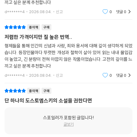
끼고 싶은 분께 추천합니다
그러나 희망은 있다. 바로 선량하고 유순하며 공손한 막내아들 알료샤다.
5 형님이 아니에요, 형님이 아니에요!
알료샤는 악으로 물든 세상을 구원할 위대하고 새로운 선으로 제시되며,
d*******4
2026.08.04.
신고
0
댓글
0
6 스메르댜코프와의 첫 번째 면담
욕망과 증오를 극복하는 아름다운 인간상으로서 눈부신 인류 구원의 희망
7 스메르댜코프와의 두 번째 면담
을 보여 준다. 도스토옙스키는 인류가 신성하고 선량한 마음으로 악을 이
8 스메르댜코프와의 세 번째이자 마지막 면담
종이책
구매
겨 낼 수 있다고 믿었던 것이다.
9 악마, 이반 표도로비치의 악몽
저렴한 가격이지만 질 높은 번역..
10 그건 그자가 말했어
형제들을 통해 인간의 신념과 사랑, 죄와 용서에 대해 깊이 생각하게 되었
도덕적 붕괴를 맞이해 모순으로 가득 찬 세상과
습니다. 등장인물마다 뚜렷한 개성과 철학이 살아 있어 읽는 내내 몰입감
인간의 근원적 문제에 대한 깊고 치밀한 탐구
제12권 오판
이 높았고, 긴 분량이 전혀 아깝지 않은 작품이었습니다. 고전의 깊이를 느
끼고 싶은 분께 추천합니다
소설의 집필 시기이자 작중 시간적 배경이기도 한 1870년대는 러시아의
1 운명의 날
d*******4
2026.08.04.
신고
0
댓글
0
혼란이 극에 달한 시기였다. 농촌은 지주에게 착취당해 궁핍해지고 도시는
2 위험한 증인들
관료의 전횡으로 피폐해져 갔으며, 권력자와 지식인의 대결로 나라 전체가
3 의학 감정과 한 푼트의 호두
사회적 불안에 휩싸여 있었다. 도스토옙스키는 이를 지켜보며 고통스러워
종이책
구매
4 행운이 미탸에게 미소 짓다
했고, 『카라마조프 씨네 형제들』에서 그 해결 방안을 제시하기 위해 절실
단 하나의 도스토옙스키의 소설을 권한다면
5 뜻밖의 사태
히 노력했다. 이를 위해 그는 당대 사회의 도덕적 붕괴를 극적으로 드러낼
6 검사의 논고, 성격 묘사
수 있는 [친부 살해]를 소설의 핵심 주제로 택하고, 카라마조프 가문들의
7 범행 경위
스포일러가 포함된 글입니다!
인물들을 살아 있는 사람이 아닌 [사상과 신념의 결정체]에 가깝게 그려
8 스메르댜코프에 대한 진술
글보기
낸다. 아버지 표도르의 살인범을 추적하는 과정에서 진범의 정체보다 더
9 전속력의 심리 분석, 달리는 삼두마차, 검사 논고의 결론
중요하게 다뤄지는 것은 그들 중 누가 진정으로 살의를 품었는가인데, 그