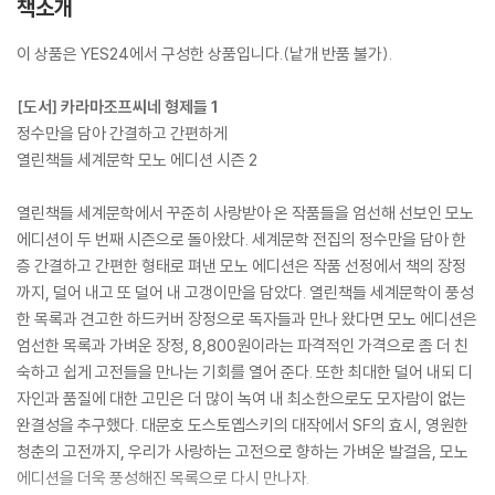
책소개
이 상품은 YES24에서 구성한 상품입니다.(낱개 반품 불가).
[도서] 카라마조프씨네 형제들 1
정수만을 담아 간결하고 간편하게
열린책들 세계문학 모노 에디션 시즌 2
열린책들 세계문학에서 꾸준히 사랑받아 온 작품들을 엄선해 선보인 모노
에디션이 두 번째 시즌으로 돌아왔다. 세계문학 전집의 정수만을 담아 한
층 간결하고 간편한 형태로 펴낸 모노 에디션은 작품 선정에서 책의 장정
까지, 덜어 내고 또 덜어 내 고갱이만을 담았다. 열린책들 세계문학이 풍성
한 목록과 견고한 하드커버 장정으로 독자들과 만나 왔다면 모노 에디션은
엄선한 목록과 가벼운 장정, 8,800원이라는 파격적인 가격으로 좀 더 친
숙하고 쉽게 고전들을 만나는 기회를 열어 준다. 또한 최대한 덜어 내되 디
자인과 품질에 대한 고민은 더 많이 녹여 내 최소한으로도 모자람이 없는
완결성을 추구했다. 대문호 도스토옙스키의 대작에서 SF의 효시, 영원한
청춘의 고전까지, 우리가 사랑하는 고전으로 향하는 가벼운 발걸음, 모노
에디션을 더욱 풍성해진 목록으로 다시 만나자.