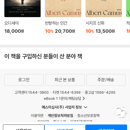
오디세이
반항하는 인간
시지프 신화
적
18,000
10
20,700
10
13,500
1
%
%
원
원
원
이 책을 구입하신 분들이 산 분야 책
로그인
최근 본 상품
주문/배송
고객센터 1544-3800
티켓 1544-6399
중고샵 1566-4295
eBook 1:1문의/채팅상담
예스이십사(주) 사업자 정보
이용약관
개인정보처리방침
청소년보호정책
PC버전
회사소개
거래처관계자께
도서홍보
광고