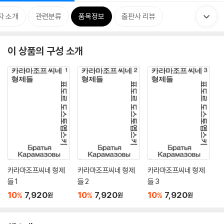
자 소개
관련분류
품목정보
출판사 리뷰
이 상품의 구성 소개
카라마조프씨네 형제
카라마조프씨네 형제
카라마조프씨네 형제
들 1
들 2
들 3
10
7,920
10
7,920
10
7,920
%
%
%
원
원
원