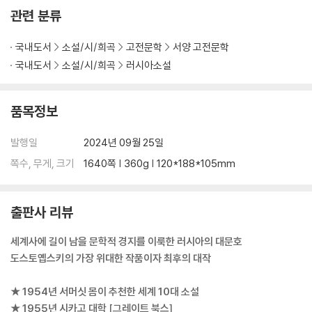
마조프가 작성한 그의 생애전
관련 분류
3 조시마 장로의 대화와 설교 중에서
국내도서
소설/시/희곡
고전문학
서양 고전문학
제3부
국내도서
소설/시/희곡
러시아소설
제7권 알료샤
품목정보
1 썩는 냄새 1
발행일
2024년 09월 25일
2 그런 순간 1
3 파 한 뿌리 1
쪽수, 무게, 크기
1640쪽 | 360g | 120*188*105mm
4 갈릴래아 가나
출판사 리뷰
제8권 미탸
세계사에 길이 남을 문학적 경지를 이룩한 러시아의 대문호
1 쿠지마 삼소노프
도스토옙스키의 가장 위대한 작품이자 최후의 대작
2 랴가비
3 금광
★ 1954년 서머싯 몸이 추천한 세계 10대 소설
4 어둠 속에서
★ 1955년 시카고 대학 [그레이트 북스]