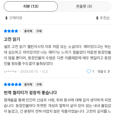
했다. 그럼에도 다채로운 인물군과 크고 작은 사건들, 무수한 에피소드를
제10권 소년들
리뷰
13
한줄평
9
담은 방대한 규모의 이 소설은 뛰어난 완성도를 보여 주며, 많은 비평가들
에 의해 〈문학 작품의 총체〉를 구현한 가장 탁월한 작품으로 평가되고 있
1 콜랴 크라솟킨
구매리뷰
추천순
다.
2 어린아이들
3 학생들
인류가 당면한 파멸적 현실을 묘사한
종이책
구매
4 주치카
욕망과 증오의 카라마조프 제국과 눈부신 구원
고전 읽기
5 일류샤의 침대 곁에서
6 조숙(早熟)
셀프 고전 읽기 챌린지시작 이후 처음 보는 소설이다. 재미있다고는 하는
카라마조프 일가의 가장인 아버지 표도르는 일생 동안 쾌락만을 추구한 사
7 일류샤
데 심오하고 의미있지만 나는 재미?는 느끼기 힘들었다.처음엔 등장인물
악한 본능의 화신이다. 방탕한 생활을 하며 고리대금업과 부정한 상술로
이 많을 뿐더러, 등장인물의 수많은 다른 이름때문에 매우 헷갈리고 등장
살아가는 그의 영혼은 추악한 악에 물들어 있다. 결국 그는 자신의 악덕이
인물 정보를 수도없이 들춰보았다.
『카라마조프씨네 형제들 3』
하나씩 분배되어 있는 정실 자식 드미트리와 이반, 사생아 스메르댜코프에
제4부(계속)
s*****e
2025.05.13.
신고
1
댓글
0
의해 포위되고, 그들 중 한 사람의 손에 비참하게 살해당한다. 첫째 드미트
리는 육체적 욕망을 자제하지 못하는 충동적인 성향을 갖고 있으며, 둘째
제11권 작은형 이반 표도로비치
종이책
구매
이반은 냉혹한 이성을 지닌 회의론적 합리주의자이고, 사생아 스메르댜코
번역 퀄리티가 굉장히 좋습니다
프는 어떤 악행도 정당화하는 변론술을 갖춘 이데올로기의 괴물이다. 표도
1 그루셴카의 집에서
르와 그의 세 아들은 이기주의와 몰인정, 탐욕과 증오라는 악이 지배하는
형제들을 통해 인간의 신념과 사랑, 죄와 용서에 대해 깊이 생각하게 되었
2 아픈 다리
카라마조프 제국을 적나라하게 보여 주며, 이를 통해 인류가 당면한 파멸
습니다. 등장인물마다 뚜렷한 개성과 철학이 살아 있어 읽는 내내 몰입감
3 작은 악마
이 높았고, 긴 분량이 전혀 아깝지 않은 작품이었습니다. 고전의 깊이를 느
적 현실을 묘사한다. 그렇다면 세상은 이대로 악에 완전히 뒤덮일 것인가?
4 찬미가와 비밀