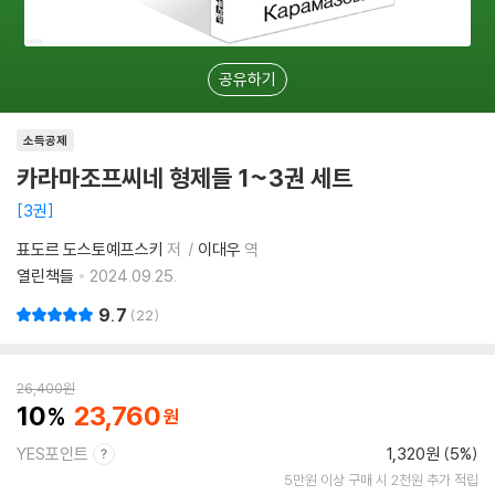
공유하기
소득공제
카라마조프씨네 형제들 1~3권 세트
3권
표도르 도스토예프스키
저
이대우
역
열린책들
2024.09.25.
9.7
22
26,400
원
10
23,760
YES포인트
1,320원 (5%)
5만원 이상 구매 시 2천원 추가 적립