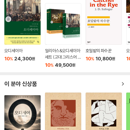
오디세이아
일리아스&오디세이아
호밀밭의 파수꾼
오
세트 (고대 그리스어 완
10
24,300
10
10,800
1
%
%
원
원
역본)
10
49,500
%
원
이 분야 신상품