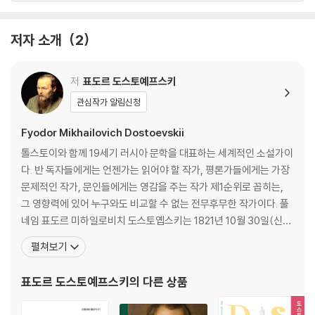
열린책들 세계문학 모노 에디션 시즌 2
5 장로들
저자 소개
2
열린책들 세계문학에서 꾸준히 사랑받아 온 작품들을 엄선해 선보인 모노
제2권 달갑지 않은 회합
에디션이 두 번째 시즌으로 돌아왔다. 세계문학 전집의 정수만을 담아 한
층 간결하고 간편한 형태로 펴낸 모노 에디션은 작품 선정에서 책의 장정
1 수도원에 도착하다
저
표도르 도스토예프스키
까지, 덜어 내고 또 덜어 내 고갱이만을 담았다. 열린책들 세계문학이 풍성
2 늙은 어릿광대
관심작가 알림신청
한 목록과 견고한 하드커버 장정으로 독자들과 만나 왔다면 모노 에디션은
3 신앙심 깊은 시골 아낙네들
엄선한 목록과 가벼운 장정, 8,800원이라는 파격적인 가격으로 좀 더 친
4 신앙심이 부족한 귀부인
Fyodor Mikhailovich Dostoevskii
숙하고 쉽게 고전들을 만나는 기회를 열어 준다. 또한 최대한 덜어 내되 디
5 아멘, 아멘!
톨스토이와 함께 19세기 러시아 문학을 대표하는 세계적인 소설가이
자인과 품질에 대한 고민은 더 많이 녹여 내 최소한으로도 모자람이 없는
6 저따위 인간은 뭣 때문에 살고 있는 걸까!
다. 반 독자들에게는 언젠가는 읽어야 할 작가, 평론가들에게는 가장
완결성을 추구했다. 대문호 도스토옙스키의 대작에서 SF의 효시, 영원한
7 출세주의자 신학생
문제적인 작가, 문인들에게는 영감을 주는 작가 제1순위로 꼽히는,
청춘의 고전까지, 우리가 사랑하는 고전으로 향하는 가벼운 발걸음, 모노
8 스캔들
그 영향력에 있어 누구와도 비교할 수 없는 전무후무한 작가이다. 풀
에디션을 더욱 풍성해진 목록으로 다시 만나자.
네임 표도르 미하일로비치 도스토옙스키는 1821년 10월 30일(신력
제3권 색마들
으로는 11월 11일) 군의관이었던 미하일 안드레예비치의 둘째 아들
펼쳐보기
로 태어났다. 그의 아버지는 모스크바 빈민 병원에서 일했으며, 잔인
1 행랑채에서
할 정도로 엄격한 성격의 소지주였다. 종교적이고 온화한 성격의 어
표도르 도스토예프스키
의 다른 상품
2 리자베타 스메르댜샤야
머니와는 달리, 잔혹한 아버지의 이미지는 도스토옙스키에
3 열렬한 심경의 고백, 시 형식으로