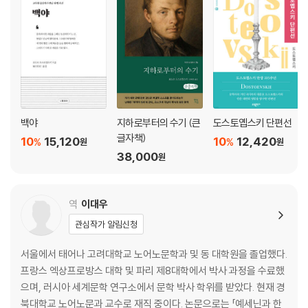
4 열렬한 심경의 고백, 일화의 형식으로
5 뜨거운 마음의 고백, 곤두박질
6 스메르댜코프
7 논쟁
8 코냑을 마시며
9 색마들
10 두 여인이 한자리에
11 또 하나의 파괴된 명예
백야
지하로부터의 수기 (큰
도스토옙스키 단편선
글자책)
10
15,120
10
12,420
%
%
원
원
제2부
38,000
원
제4권 발작
역
이대우
1 페라폰트 신부
관심작가 알림신청
2 아버지의 집에서
3 초등학생들과 사귀다
서울에서 태어나 고려대학교 노어노문학과 및 동 대학원을 졸업했다.
4 호흘라코바 부인 댁에서
프랑스 엑상프로방스 대학 및 파리 제8대학에서 박사 과정을 수료했
5 응접실에서의 파국
으며, 러시아 세계문학 연구소에서 문학 박사 학위를 받았다. 현재 경
6 오두막에서의 파국
북대학교 노어노문과 교수로 재직 중이다. 논문으로는 「예세닌과 한