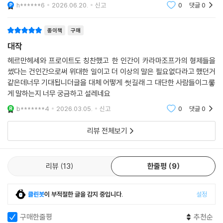
10 변호사 변론, 양날 도끼
h******6
2026.06.20.
신고
0
댓글
0
같은 묘사를 한 이유는 [사상과 신념의 결정체]인 등장인물들의 심리와 행
11 돈은 없었다, 강탈 행위도 없었다
동 묘사를 통해 사회의 정신적 발전과 인간의 이데올로기적, 도덕적 발전
12 그렇다, 살인도 없었다
종이책
구매
문제를 다루기 위해서였다. 인간의 근원적 문제를 깊고 치밀하게 탐구한
13 사상의 간통자
이 같은 노력은 탁월한 문학적 성취를 거뒀고, 『카라마조프 씨네 형제들』
대작
14 농부들이 고집을 부리다
은 오늘날의 현대인들에게도 여전히 유효한 질문을 던지며 우리를 자아 성
헤르만헤세와 프로이트도 칭찬했고 한 인간이 카라마조프가의 형제들을
찰의 길로 이끌고 있다
썼다는 건인간으로써 위대한 일이고 더 이상의 말은 필요없다라고 했던거
에필로그
같은데너무 기대됩니더글을 대체 어떻게 썻길래 그 대단한 사람들이그롷
1 미탸의 구출 계획
게 말하는지 너무 궁금하고 설레네요
2 거짓이 순식간에 진실이 되다
3 일류샤의 장례식, 바위 앞에서의 조사(弔詞)
b*******4
2026.03.05.
신고
0
댓글
0
리뷰 전체보기
역자 해설
작품 평론
『카라마조프 씨네 형제들』 줄거리
리뷰
13
한줄평
9
도스토옙스키 연보 3
클린봇
이 부적절한 글을 감지 중입니다.
설정
구매한줄평
추천순