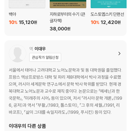
3 일류샤의 장례식, 바위 앞에서의 조사(弔詞)
백야
지하로부터의 수기 (큰
도스토옙스키 단편선
역자 해설
글자책)
10
15,120
10
12,420
%
%
원
원
작품 평론
38,000
원
『카라마조프 씨네 형제들』 줄거리
도스토옙스키 연보 3
역
이대우
관심작가 알림신청
서울에서 태어나 고려대학교 노어노문학과 및 동 대학원을 졸업했다.
프랑스 엑상프로방스 대학 및 파리 제8대학에서 박사 과정을 수료했
으며, 러시아 세계문학 연구소에서 문학 박사 학위를 받았다. 현재 경
북대학교 노어노문과 교수로 재직 중이다. 논문으로는 「예세닌과 한
국문학」, 「미래주의 시어」 등이 있으며, 저서 『러시아 문학 개론』(199
6, 공저)과 역서 『부활』(1983, 톨스토이), 『그 후의 세월』(1991, 리
바코프), 『삶이 그대를 속일지라도』(1999, 푸시킨) 등이 있다.
이대우
의 다른 상품