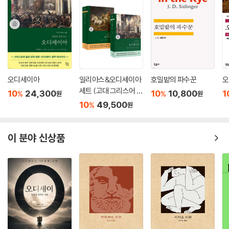
오디세이아
일리아스&오디세이아
호밀밭의 파수꾼
오
세트 (고대 그리스어 완
10
24,300
10
10,800
1
%
%
원
원
역본)
10
49,500
%
원
이 분야 신상품