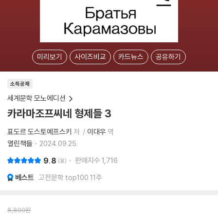
미리보기
사이즈비교
카드뉴스
공유하기
소득공제
세계문학 모노에디션
카라마조프씨네 형제들 3
표도르 도스토예프스키
저
이대우
역
열린책들
2024.09.25.
9.8
판매지수
1,716
8
베스트
고전문학 top100 11주
8,800
원