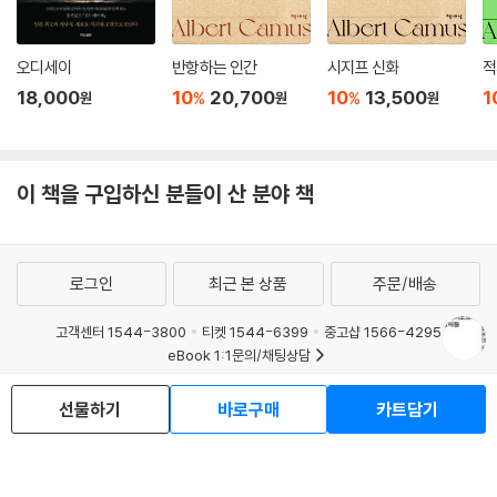
오디세이
반항하는 인간
시지프 신화
적
18,000
10
20,700
10
13,500
1
%
%
원
원
원
이 책을 구입하신 분들이 산 분야 책
로그인
최근 본 상품
주문/배송
고객센터 1544-3800
티켓 1544-6399
중고샵 1566-4295
eBook 1:1문의/채팅상담
예스이십사(주) 사업자 정보
선물하기
바로구매
카트담기
이용약관
개인정보처리방침
청소년보호정책
PC버전
회사소개
거래처관계자께
도서홍보
광고
Copyright © YES24 Corp. All Rights Reserved.