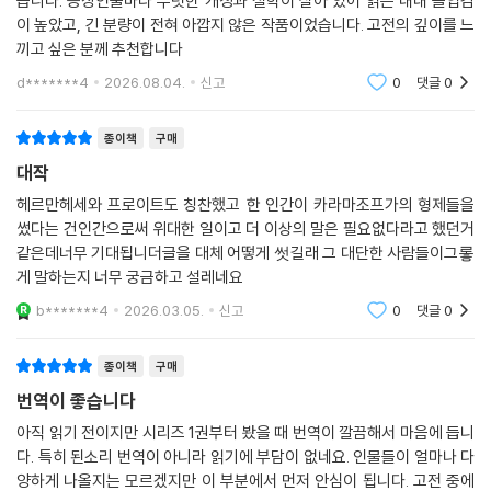
습니다. 등장인물마다 뚜렷한 개성과 철학이 살아 있어 읽는 내내 몰입감
겨 낼 수 있다고 믿었던 것이다.
은 지금까지 쓰인 가장 장엄한 소설이고 대심문관의 이야기는 세계문학사
이 높았고, 긴 분량이 전혀 아깝지 않은 작품이었습니다. 고전의 깊이를 느
의 압권이다.
끼고 싶은 분께 추천합니다
도덕적 붕괴를 맞이해 모순으로 가득 찬 세상과
- 지그문트 프로이트 (신경과 의사)
d*******4
2026.08.04.
신고
0
댓글
0
인간의 근원적 문제에 대한 깊고 치밀한 탐구
소설의 집필 시기이자 작중 시간적 배경이기도 한 1870년대는 러시아의
종이책
구매
혼란이 극에 달한 시기였다. 농촌은 지주에게 착취당해 궁핍해지고 도시는
대작
관료의 전횡으로 피폐해져 갔으며, 권력자와 지식인의 대결로 나라 전체가
헤르만헤세와 프로이트도 칭찬했고 한 인간이 카라마조프가의 형제들을
사회적 불안에 휩싸여 있었다. 도스토옙스키는 이를 지켜보며 고통스러워
썼다는 건인간으로써 위대한 일이고 더 이상의 말은 필요없다라고 했던거
했고, 『카라마조프 씨네 형제들』에서 그 해결 방안을 제시하기 위해 절실
같은데너무 기대됩니더글을 대체 어떻게 썻길래 그 대단한 사람들이그롷
히 노력했다. 이를 위해 그는 당대 사회의 도덕적 붕괴를 극적으로 드러낼
게 말하는지 너무 궁금하고 설레네요
수 있는 [친부 살해]를 소설의 핵심 주제로 택하고, 카라마조프 가문들의
b*******4
2026.03.05.
신고
0
댓글
0
인물들을 살아 있는 사람이 아닌 [사상과 신념의 결정체]에 가깝게 그려
낸다. 아버지 표도르의 살인범을 추적하는 과정에서 진범의 정체보다 더
종이책
구매
중요하게 다뤄지는 것은 그들 중 누가 진정으로 살의를 품었는가인데, 그
번역이 좋습니다
같은 묘사를 한 이유는 [사상과 신념의 결정체]인 등장인물들의 심리와 행
동 묘사를 통해 사회의 정신적 발전과 인간의 이데올로기적, 도덕적 발전
아직 읽기 전이지만 시리즈 1권부터 봤을 때 번역이 깔끔해서 마음에 듭니
문제를 다루기 위해서였다. 인간의 근원적 문제를 깊고 치밀하게 탐구한
다. 특히 된소리 번역이 아니라 읽기에 부담이 없네요. 인물들이 얼마나 다
이 같은 노력은 탁월한 문학적 성취를 거뒀고, 『카라마조프 씨네 형제들』
양하게 나올지는 모르겠지만 이 부분에서 먼저 안심이 됩니다. 고전 중에