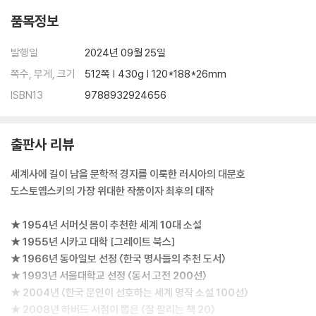
품목정보
발행일
2024년 09월 25일
쪽수, 무게, 크기
512쪽 | 430g | 120*188*26mm
ISBN13
9788932924656
출판사 리뷰
세계사에 길이 남을 문학적 경지를 이룩한 러시아의 대문호
도스토옙스키의 가장 위대한 작품이자 최후의 대작
★ 1954년 서머싯 몸이 추천한 세계 10대 소설
★ 1955년 시카고 대학 [그레이트 북스]
★ 1966년 동아일보 선정 〈한국 명사들의 추천 도서〉
★ 1993년 서울대학교 선정 〈동서 고전 200선〉
★ 2004년 〈한국 문인이 선호하는 세계 명작 소설 100선〉
★ 2008년 하버드 서점이 뽑은 〈잘 팔리는 책 20〉