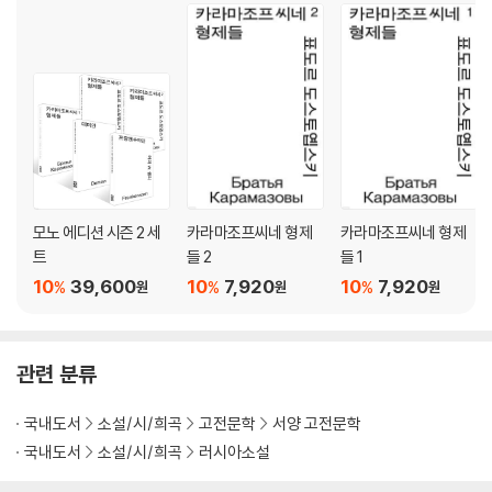
모노 에디션 시즌 2 세
카라마조프씨네 형제
카라마조프씨네 형제
트
들 2
들 1
10
39,600
10
7,920
10
7,920
%
%
%
원
원
원
관련 분류
국내도서
소설/시/희곡
고전문학
서양 고전문학
국내도서
소설/시/희곡
러시아소설