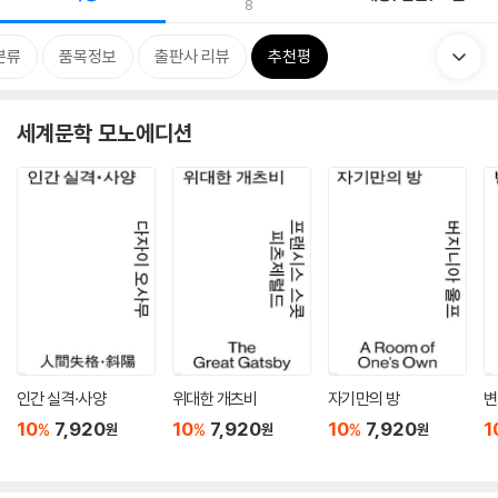
8
분류
품목정보
출판사 리뷰
추천평
세계문학 모노에디션
인간 실격·사양
위대한 개츠비
자기만의 방
변
10
7,920
10
7,920
10
7,920
1
%
%
%
원
원
원