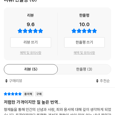
기독교적인 공감을 보인 작가였다.
인류가 당면한 파멸적 현실을 묘사한
욕망과 증오의 카라마조프 제국과 눈부신 구원
- 토마스 만 (소설가)
리뷰
한줄평
9.6
10.0
카라마조프 일가의 가장인 아버지 표도르는 일생 동안 쾌락만을 추구한 사
도스토옙스키는 사실상 신을 창조해야만 했다. 그것은 대단한 일이었다.
악한 본능의 화신이다. 방탕한 생활을 하며 고리대금업과 부정한 상술로
- 헨리 밀러 (소설가)
살아가는 그의 영혼은 추악한 악에 물들어 있다. 결국 그는 자신의 악덕이
리뷰 쓰기
한줄평 쓰기
하나씩 분배되어 있는 정실 자식 드미트리와 이반, 사생아 스메르댜코프에
도스토옙스키는 세계문학사의 위대한 기독교 작가들인 단테, 세르반테스,
의해 포위되고, 그들 중 한 사람의 손에 비참하게 살해당한다. 첫째 드미트
밀턴, 파스칼의 옆자리를 차지한다. 단테처럼, 그는 인간 지옥의 모든 계
혜택 및 유의사항
혜택 및 유의사항
리는 육체적 욕망을 자제하지 못하는 충동적인 성향을 갖고 있으며, 둘째
(界)를 통과한다. 그런데 이 지옥은 『신곡』의 중세적 지옥보다 더 끔찍하
이반은 냉혹한 이성을 지닌 회의론적 합리주의자이고, 사생아 스메르댜코
다.
프는 어떤 악행도 정당화하는 변론술을 갖춘 이데올로기의 괴물이다. 표도
리뷰
5
한줄평
3
- 콘스탄틴 모출스키 (저자, 교수)
르와 그의 세 아들은 이기주의와 몰인정, 탐욕과 증오라는 악이 지배하는
카라마조프 제국을 적나라하게 보여 주며, 이를 통해 인류가 당면한 파멸
구매리뷰
추천순
적 현실을 묘사한다. 그렇다면 세상은 이대로 악에 완전히 뒤덮일 것인가?
도스토옙스키는 어느 과학자보다도, 위대한 가우스보다도 많은 것을 나에
그러나 희망은 있다. 바로 선량하고 유순하며 공손한 막내아들 알료샤다.
게 주었다.
종이책
구매
알료샤는 악으로 물든 세상을 구원할 위대하고 새로운 선으로 제시되며,
- 알베르트 아인슈타인 (물리학자)
저렴한 가격이지만 질 높은 번역..
욕망과 증오를 극복하는 아름다운 인간상으로서 눈부신 인류 구원의 희망
형제들을 통해 인간의 신념과 사랑, 죄와 용서에 대해 깊이 생각하게 되었
을 보여 준다. 도스토옙스키는 인류가 신성하고 선량한 마음으로 악을 이
그는 셰익스피어에 버금가는 자리를 차지한다. 『카라마조프 씨네 형제들』