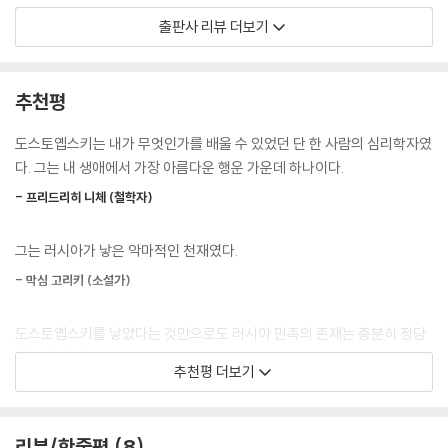
★ 국립중앙도서관 선정 [청소년 권장 도서] 50선
출판사 리뷰 더보기
★ 서울대학교 권장 도서 100선
★ 연세대학교 권장 도서 200권
추천평
러시아가 낳은 대문호이자 세계문학사상 가장 위대한 작가 중 하나로 꼽히
는 표도르 도스토옙스키의 장편소설 『카라마조프 씨네 형제들』이 이대우
도스토옙스키는 내가 무엇인가를 배울 수 있었던 단 한 사람의 심리학자였
교수의 번역으로 열린책들에서 출간되었다. 도스토옙스키는 지드, 카뮈와
다. 그는 내 생애에서 가장 아름다운 행운 가운데 하나이다.
같은 문학가에서부터 철학자 니체와 비트겐슈타인, 정신 분석학자 프로이
- 프리드리히 니체 (철학자)
트와 과학자 아인슈타인에 이르기까지 두 세기에 걸쳐 인류 문화 전체에
지워지지 않을 영향을 남겼다. 『카라마조프 씨네 형제들』은 도스토옙스키
그는 러시아가 낳은 악마적인 천재였다.
의 40여 년에 걸친 창작의 결산인 마지막 장편소설로서, 그의 작품들 가운
데서도 가장 심오한 사상적 깊이와 이에 걸맞은 예술적 구조를 드러내는
- 막심 고리키 (소설가)
작품이다. 이 소설은 원래 2부작으로 구상되었지만, 첫 번째 이야기를 완
성한 지 석 달여 만에 도스토옙스키가 갑작스럽게 사망하면서 실현되지 못
도스토옙스키를 낳았다는 것만으로도 러시아 민족의 존재는 충분히 정당
했다. 그럼에도 다채로운 인물군과 크고 작은 사건들, 무수한 에피소드를
화될 수 있다.
추천평 더보기
담은 방대한 규모의 이 소설은 뛰어난 완성도를 보여 주며, 많은 비평가들
- 니콜라이 베르댜예프 (철학자)
에 의해 〈문학 작품의 총체〉를 구현한 가장 탁월한 작품으로 평가되고 있
다.
도스토옙스키는 육체와 영혼의 고귀함보다는 불행과 악덕, 욕정과 범죄에
리뷰/한줄평
8