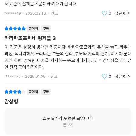
서도 손에 꼽히는 작품이라 기대가 큽니다.
은 오늘날의 현대인들에게도 여전히 유효한 질문을 던지며 우리를 자아 성
찰의 길로 이끌고 있다
f******9
2026.02.13.
신고
0
댓글
0
종이책
구매
카라마조프씨네 형제들 3
이 작품은 상당히 방대한 작품이다. 카라마조프가의 유산을 놓고 싸우는
과정, 적나라하게 드러나는 그들의 심리, 부모와 자식의 관계, 러시아 군대
와의 재판, 중요한 비중을 차지하는 종교이야기 등등, 인간세상을 집대성
한 걸작 중의 걸작이다.
i******0
2025.01.05.
신고
0
댓글
0
종이책
구매
감상평
스포일러가 포함된 글입니다!
글보기