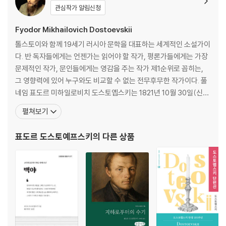
관심작가 알림신청
1 운명의 날
2 위험한 증인들
Fyodor Mikhailovich Dostoevskii
3 의학 감정과 한 푼트의 호두
톨스토이와 함께 19세기 러시아 문학을 대표하는 세계적인 소설가이
4 행운이 미탸에게 미소 짓다
다. 반 독자들에게는 언젠가는 읽어야 할 작가, 평론가들에게는 가장
5 뜻밖의 사태
문제적인 작가, 문인들에게는 영감을 주는 작가 제1순위로 꼽히는,
6 검사의 논고, 성격 묘사
그 영향력에 있어 누구와도 비교할 수 없는 전무후무한 작가이다. 풀
7 범행 경위
네임 표도르 미하일로비치 도스토옙스키는 1821년 10월 30일(신력
8 스메르댜코프에 대한 진술
으로는 11월 11일) 군의관이었던 미하일 안드레예비치의 둘째 아들
펼쳐보기
9 전속력의 심리 분석, 달리는 삼두마차, 검사 논고의 결론
로 태어났다. 그의 아버지는 모스크바 빈민 병원에서 일했으며, 잔인
10 변호사 변론, 양날 도끼
할 정도로 엄격한 성격의 소지주였다. 종교적이고 온화한 성격의 어
표도르 도스토예프스키
의 다른 상품
11 돈은 없었다, 강탈 행위도 없었다
머니와는 달리, 잔혹한 아버지의 이미지는 도스토옙스키에
12 그렇다, 살인도 없었다
13 사상의 간통자
14 농부들이 고집을 부리다
에필로그
1 미탸의 구출 계획
2 거짓이 순식간에 진실이 되다