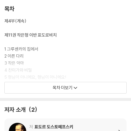
목차
제4부(계속)
제11권 작은형 이반 표도로비치
1 그루셴카의 집에서
2 아픈 다리
3 작은 악마
4 찬미가와 비밀
5 형님이 아니에요, 형님이 아니에요!
6 스메르댜코프와의 첫 번째 면담
목차 더보기
7 스메르댜코프와의 두 번째 면담
8 스메르댜코프와의 세 번째이자 마지막 면담
9 악마, 이반 표도로비치의 악몽
저자 소개
2
10 그건 그자가 말했어
제12권 오판
저
표도르 도스토예프스키