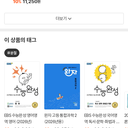
10
11,250
%
원
더보기
이 상품의 태그
#분철
EBS 수능완성 영어영
완자 고등 통합과학 2
EBS 수능완성 국어영
2
역 영어 (2026년)
(2026년용)
역 독서·문학·화법과 작
론
문 (2026년)
(