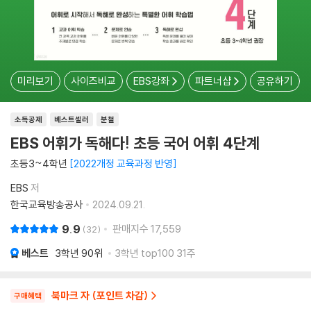
미리보기
사이즈비교
EBS강좌
파트너샵
공유하기
소득공제
베스트셀러
분철
EBS 어휘가 독해다! 초등 국어 어휘 4단계
초등3~4학년
2022개정 교육과정 반영
EBS
저
한국교육방송공사
2024.09.21.
9.9
판매지수
17,559
32
베스트
3학년
90위
3학년 top100 31주
북마크 자 (포인트 차감)
구매혜택