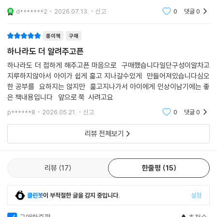
를 다지는 데 유용한 교재였습니다
d*******2
2026.07.13.
신고
0
댓글
0
종이책
구매
하나라도 더 알려주고픈
하나라도 더 접하게 해주고픈 마음으로 구매했습니다일단구성이알차고
지루하지않아서 아이가 쉽게 훑고 지나갈수있게 만들어져있습니다심오
한 공부를 요하지는 않지만 훑고지나가서 아이에게 인상이남기에는 좋
은 책내용입니다 앞으로 쭉 사려고요
p******8
2026.05.21.
신고
0
댓글
0
리뷰 전체보기
리뷰
17
한줄평
15
클린봇
이 부적절한 글을 감지 중입니다.
설정