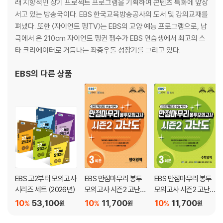
08~14강 어휘 굳히기
래 지향적인 장기 프로젝트 프로그램을 기획하여 콘텐츠 특화에 앞장
서고 있는 방송국이다. EBS 한국교육방송공사의 도서 및 강의교재를
Ⅲ. 자연·과학·수학·국어
펴냈다. 또한 〈자이언트 펭TV〉는 EBS의 교양 예능 프로그램으로, 남
극에서 온 210cm 자이언트 펭귄 펭수가 EBS 연습생에서 최고의 스
15강 글은 어떻게 이루어질까요?
타 크리에이터로 거듭나는 좌충우돌 성장기를 그리고 있다.
16강 탐험하고 연구해요
17강 나는야 수학자!
EBS
의 다른 상품
18강 생각과 글
19강 우주여행을 떠나요
20강 낱말과 친해져 봐요
21강 보고 배워요
15~21강 어휘 굳히기
정답과 해설
EBS 고2부터 모의고사
EBS 만점마무리 봉투
EBS 만점마무리 봉투
시리즈 세트 (2026년)
모의고사 시즌2 고난도
모의고사 시즌2 고난도
영어영역 3회분 (2026
수학영역 3회분 (2026
10
53,100
10
11,700
10
11,700
%
%
%
원
원
원
년)
년)