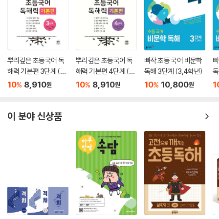
뿌리깊은 초등국어 독
뿌리깊은 초등국어 독
빠작 초등 국어 비문학
빠
해력 기본편 3단계 (초
해력 기본편 4단계 (초
독해 3단계 (3,4학년)
독
등3,4학년)
등3,4학년)
10
8,910
10
8,910
10
10,800
1
%
%
%
원
원
원
이 분야 신상품