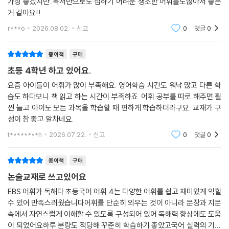
가장 좋겠지만..독서만으로도 접하기 어려운 생소한 어휘들도많아서 좋은
거 같아요!!
r***o
2026.08.02.
신고
0
댓글
0
종이책
구매
초등 4학년 하고 있어요.
요즘 아이들이 어휘가 많이 부족해요. 영어학습 시간도 워낙 많고 다른 학
습도 하다보니 책 읽고 하는 시간이 부족하죠. 어휘 공부를 따로 해주면 훨
씬 늘고 아이도 모든 과목을 학습할 때 편하게 학습하더라구요. 교재가 구
성이 참 좋고 알차네요.
t********h
2026.07.22.
신고
0
댓글
0
종이책
구매
논술교재로 쓰고있어요
EBS 어휘가 독해다 초등국어 어휘 4는 다양한 어휘를 쉽고 재미있게 익힐
수 있어 만족스러웠습니다어휘를 단순히 외우는 것이 아니라 문장과 지문
속에서 자연스럽게 이해할 수 있도록 구성되어 있어 독해력 향상에도 도움
이 되었어요하루 분량도 적당해 꾸준히 학습하기 좋았고국어 실력의 기초