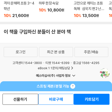
격차 문해력 초등 3~4
하루 한장 속담
고전으로 깨치는 초등
고
학년
독해 : 삼국지 편 2 난세
독
10
10,800
%
원
의 영웅
10
21,600
10
13,500
1
%
%
원
원
이 책을 구입하신 분들이 산 분야 책
로그인
최근 본 상품
주문/배송
고객센터 1544-3800
티켓 1544-6399
중고샵 1566-4295
eBook 1:1문의/채팅상담
예스이십사(주) 사업자 정보
이용약관
개인정보처리방침
청소년보호정책
스프링 제본/분철 가능
PC버전
회사소개
거래처관계자께
도서홍보
광고
선물하기
바로구매
카트담기
Copyright © YES24 Corp. All Rights Reserved.
MATOM13