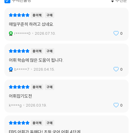
구매한줄평
추천순
종이책
구매
매일꾸준히 하려고 샀네요.
r******0
2026.07.10.
0
종이책
구매
어휘 학습에 많은 도움이 됩니다.
b*****7
2026.04.15.
0
종이책
구매
어휘잡기도전
k****g
2026.03.19.
0
종이책
구매
EBS 어휘가 독해다! 초등 국어 어휘 4단계