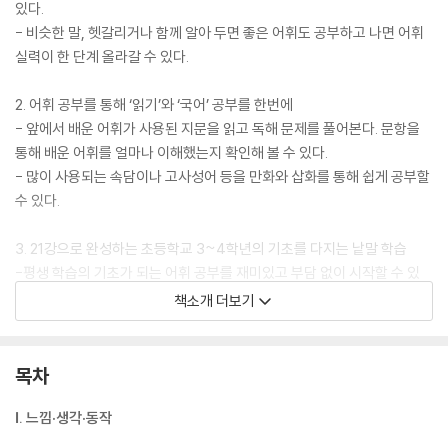
있다.
- 비슷한 말, 헷갈리거나 함께 알아 두면 좋은 어휘도 공부하고 나면 어휘
실력이 한 단계 올라갈 수 있다.
2. 어휘 공부를 통해 ‘읽기’와 ‘국어’ 공부를 한번에
- 앞에서 배운 어휘가 사용된 지문을 읽고 독해 문제를 풀어본다. 문항을
통해 배운 어휘를 얼마나 이해했는지 확인해 볼 수 있다.
- 많이 사용되는 속담이나 고사성어 등을 만화와 삽화를 통해 쉽게 공부할
수 있다.
3. 21강으로 완성하는 초등학교 3~4학년의 기초를 다지는 낱말 학습
-평생 학습의 기초가 되는 어휘 공부를 재미있고 부담 없이 시작할 수 있
다.
책소개 더보기
EBS 초등사이트(primary.ebs.co.kr)에서 전 단원 무료 강의와 학습 부
가 자료를 제공한다.
목차
Ⅰ. 느낌·생각·동작