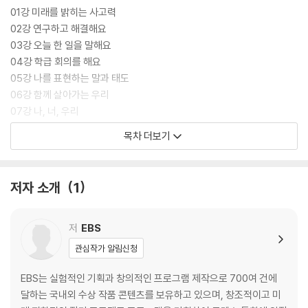
01강 미래를 밝히는 사고력
02강 연구하고 해결해요
03강 오늘 한 일을 말해요
04강 학급 회의를 해요
05강 나를 표현하는 말과 태도
06강 함께 살아가는 우리
07강 나, 너, 우리
01~07강 어휘 굳히기
목차 더보기
Ⅱ. 역사·사회
저자 소개
1
08강 행복한 사회를 함께 만들어요
09강 행사에 함께 가요
10강 실험을 해요
저
EBS
11강 동물과 식물을 사랑해요
관심작가 알림신청
12강 어려움을 이겨 낸 우리나라
13강 변화하는 우리 사회
EBS는 실험적인 기획과 창의적인 프로그램 제작으로 700여 건에
14강 세계 속의 우리
달하는 국내외 수상 작품 콘텐츠를 보유하고 있으며, 창조적이고 미