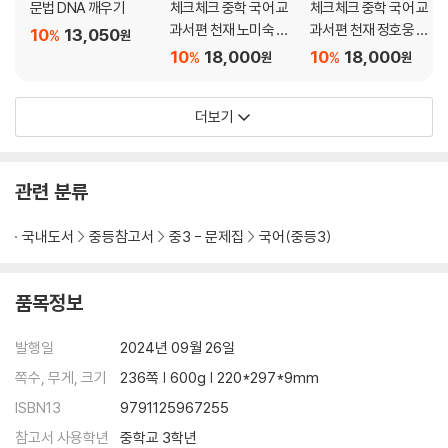
문법 DNA 깨우기
체크체크 중학 국어 교
체크체크 중학 국어 교
과서편 천재 노미숙 2-
과서편 천재 정호웅 2-
10
13,050
%
원
2 (2026년)
2 (2026년)
10
18,000
10
18,000
%
%
원
원
더보기
관련 분류
국내도서
중등참고서
중3 - 문제집
국어(중등3)
품목정보
발행일
2024년 09월 26일
쪽수, 무게, 크기
236쪽 | 600g | 220*297*9mm
ISBN13
9791125967255
참고서 사용학년
중학교 3학년