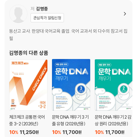
저
김명종
3. 문법
관심작가 알림신청
01 국어의 음운 체계
동산고 교사. 한양대 국어교육 졸업. 국어 교과서 외 다수의 참고서 집
02 문장의 짜임과 양상
필
03 통일 시대의 국어
김명종
의 다른 상품
4. 듣기·말하기·쓰기
01 토론하기
우리 사회에 동물원은 필요한가
02 설득 전략 비판적으로 분석하며 듣기
나에게는 꿈이 있습니다.
5. 쓰기
체크체크 공통편 국어
문학 DNA 깨우기 3 기
문학 DNA 깨우기 2 감
01 주장하는 글 쓰기
중 3-2 (2026년)
출 유형 (2026년용)
상 원리 (2026년용)
깨끗한 거리, 아름다운 양심
10
11,250
10
11,700
10
11,700
%
%
%
원
원
원
02 문제 해결하며 쓰기