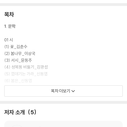
목차
1. 문학
01 시
(1) 꽃_김춘수
(2) 봄나무_이상국
(3) 서시_윤동주
(4) 성북동 비둘기_김광섭
(5) 껍데기는 가라_신동엽
(6) 봄은_신동엽
(7) 가난한 사랑 노래_신경림
목차 더보기
(8) 청포도_이육사
02 소설
저자 소개
5
(1) 길모퉁이에서 만난 사람_양귀자
(2) 꺼삐딴 리_전광용