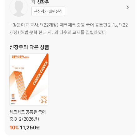
(3) 수난이대_하근찬
저
신장우
(4) 노새 두 마리_최일남
관심작가 알림신청
(5) 박씨전_작자미상
(6) 연_이청준
- 창문여고 교사. 『(22개정) 체크체크 중등 국어 공통편 2-1』, 『(22
개정) 해법 문학 현대 시』 외 다수의 교재를 집필하였다.
03 극
(1) 오아시스 세탁소 습격 사건_김정숙
신장우
의 다른 상품
04 수필
(1) 그림엽서_곽재구
(2) 실수_나희덕
2. 읽기
01 관점과 해석
체크체크 공통편 국어
소망과 믿음의 노래
중 3-2 (2026년)
02 문제 해결하며 읽기
10
11,250
%
원
느림보 나무늘보의 역발상 생존법·블루 오션 전략
시계는 어떻게 달력을 이겼을까?