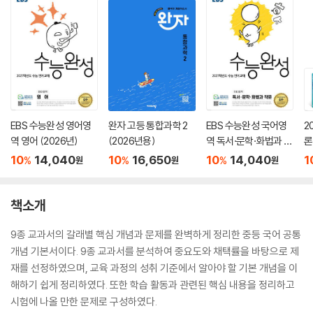
EBS 수능완성 영어영
완자 고등 통합과학 2
EBS 수능완성 국어영
2
역 영어 (2026년)
(2026년용)
역 독서·문학·화법과 작
론
문 (2026년)
(
10
14,040
10
16,650
10
14,040
1
%
%
%
원
원
원
책소개
9종 교과서의 갈래별 핵심 개념과 문제를 완벽하게 정리한 중등 국어 공통
개념 기본서이다. 9종 교과서를 분석하여 중요도와 채택률을 바탕으로 제
재를 선정하였으며, 교육 과정의 성취 기준에서 알아야 할 기본 개념을 이
해하기 쉽게 정리하였다. 또한 학습 활동과 관련된 핵심 내용을 정리하고
시험에 나올 만한 문제로 구성하였다.