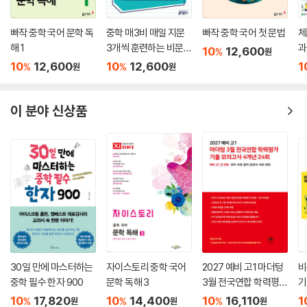
빠작 중학 국어 문학 독
중학 매3비 매일 지문
빠작 중학 국어 첫 문법
체
해 1
3개씩 훈련하는 비문학
과
10
12,600
%
원
독서 기출
2
10
12,600
10
12,600
1
%
%
원
원
이 분야 신상품
30일 만에 마스터하는
자이스토리 중학 국어
2027 예비 고1 마더텅
비
중학 필수 한자 900
문학 독해 3
3월 전국연합 학력평가
기
기출 모의고사 4개년 2
10
17,820
10
14,400
10
16,110
1
%
%
%
원
원
원