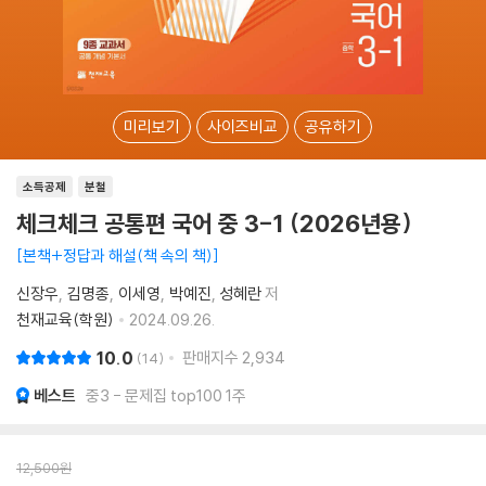
미리보기
사이즈비교
공유하기
소득공제
분철
체크체크 공통편 국어 중 3-1 (2026년용)
본책+정답과 해설(책 속의 책)
신장우
김명종
이세영
박예진
성혜란
저
천재교육(학원)
2024.09.26.
10.0
판매지수
2,934
14
베스트
중3 - 문제집 top100 1주
12,500
원