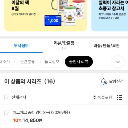
리뷰/한줄평
도서정보
배송/반품/교환
14
자 소개
관련분류
품목정보
출판사 리뷰
이 상품의 시리즈
16
알림신청
전체선택
품절포함
체크체크 중학 영어 3-B (2026년용)
10
14,850
%
원