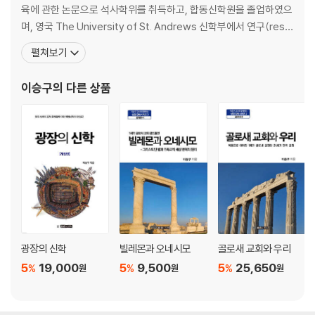
육에 관한 논문으로 석사학위를 취득하고, 합동신학원을 졸업하였으
IV. 개혁신학의 새로운 패러다임 제시
며, 영국 The University of St. Andrews 신학부에서 연구(rese
arch)에 의한 신학 석사(M. Phil., 1985) 학위와 신학 박사(Ph. D., 1
펼쳐보기
11. 고든 스파이크맨의 종교 개혁적 기독교 철학적 신학_465
990) 학위를 취득하였고, 미국 Yale University Divinity School
12. 리처드 린츠의 구속사적 조직신학의 프로그램_565
에서 연구원(Research Fellow)으로 있다가(199
이승구
의 다른 상품
13. 마치는 말_597
참고 문헌_605
광장의 신학
빌레몬과 오네시모
골로새 교회와 우리
5
19,000
5
9,500
5
25,650
%
%
%
원
원
원