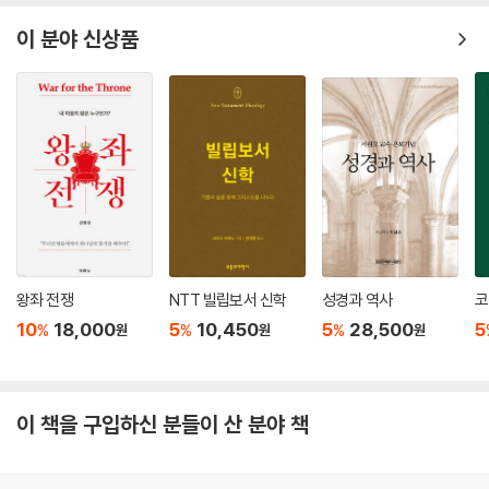
이 분야 신상품
왕좌 전쟁
NTT 빌립보서 신학
성경과 역사
코
10
18,000
5
10,450
5
28,500
5
%
%
%
원
원
원
이 책을 구입하신 분들이 산 분야 책