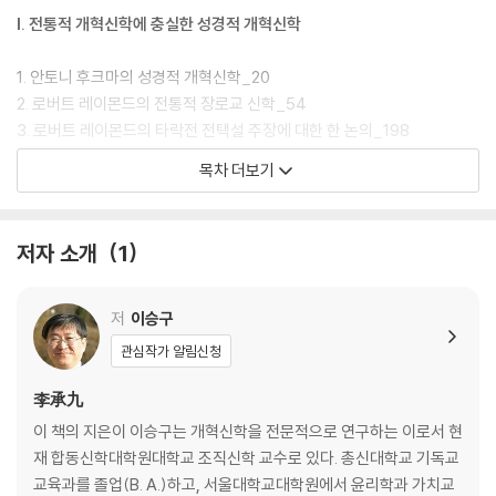
I. 전통적 개혁신학에 충실한 성경적 개혁신학
1. 안토니 후크마의 성경적 개혁신학_20
2. 로버트 레이몬드의 전통적 장로교 신학_54
3. 로버트 레이몬드의 타락전 전택설 주장에 대한 한 논의_198
목차 더보기
II. 개혁신학의 각론들
4. 도날드 매클라우드의 개혁파 정통주의적 그리스도 위격 이해_224
저자 소개
1
5. 로버트 레담의 성경적, 개혁파적 그리스도의 사역 이해_272
6. 싱클레어 퍼거슨이 제시한 개혁파적 성령론_292
저
이승구
III. 좀 더 철저한 개혁신학에의 요구
관심작가 알림신청
7. 코넬리우스 반틸의 개혁파 변증학 요구_322
李承九
8. 에드먼드 클라우니의 철저한 개혁파 교회론_367
이 책의 지은이 이승구는 개혁신학을 전문적으로 연구하는 이로서 현
9. 성경 신학적 설교를 위한 성경 신학적 원리_399
재 합동신학대학원대학교 조직신학 교수로 있다. 총신대학교 기독교
10. 그레엄 골즈워디의 성경 신학적 설교에의 요청_428
교육과를 졸업(B. A.)하고, 서울대학교대학원에서 윤리학과 가치교