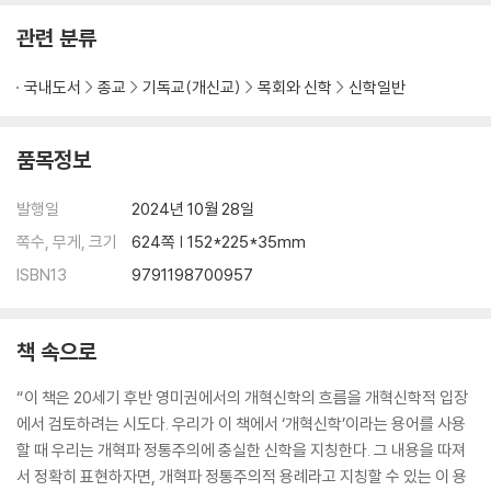
관련 분류
국내도서
종교
기독교(개신교)
목회와 신학
신학일반
품목정보
발행일
2024년 10월 28일
쪽수, 무게, 크기
624쪽 | 152*225*35mm
ISBN13
9791198700957
책 속으로
“이 책은 20세기 후반 영미권에서의 개혁신학의 흐름을 개혁신학적 입장
에서 검토하려는 시도다. 우리가 이 책에서 ‘개혁신학’이라는 용어를 사용
할 때 우리는 개혁파 정통주의에 충실한 신학을 지칭한다. 그 내용을 따져
서 정확히 표현하자면, 개혁파 정통주의적 용례라고 지칭할 수 있는 이 용