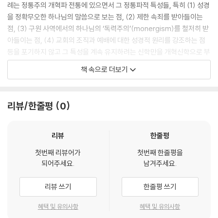
례는 정통주의 개혁파 전통에 있으면서 그 정통파적 특성들, 특히 (1) 성경
을 정확무오한 하나님의 말씀으로 보는 점, (2) 제한 속죄를 받아들이는
점, (3) 구원 사역에서의 하나님의 ‘독력주의’(monergism)를 철저히 받
아들이는 점, (4) 교회의 조직과 예배에 대한 성경적 원리를 강조하는 점
등을 포기하지 않고 그 특성을 계속 유지하려는 신학만을 개혁신학으로 부
르려고 한다.”
책 속으로 더보기
--- 「들어가는 말」 중에서
"교회가 성경을 굳게 잡을 때, 즉 교회가
리뷰/한줄평
0
말씀의 공동체(the community of the Word)가 될 때에만 교회는 진
리의 기둥과 터가 된다"(16=17). 교회가 교회의 주인이신 분께 신실하려
면 교회는 먼저 “교회를 향한 그분의 뜻을 알아야 하기 때문이다”(17=1
리뷰
한줄평
7). 그러므로 “교회를 세운 사역은 말씀의 사역이다(엡 4:11)”(102=119)
첫번째 리뷰어가
첫번째 한줄평을
--- p.377
되어주세요.
남겨주세요.
“골즈워디는 우리는 어디서나 하나님 앞에 있으므로 오늘날의 ‘성지 순
리뷰 쓰기
한줄평 쓰기
례’라는 것은 틀린 명칭이라고 단언한다. 같은 정신에서 골즈워디는 ‘오늘
날의 이스라엘이나 팔레스타인 땅은 결코 성지(聖地)가 아니다’고 단언한
혜택 및 유의사항
혜택 및 유의사항
다. 더 나아가 ‘교회 건물들이나 그 건물들의 어떤 부분을 성전 혹은 성소라