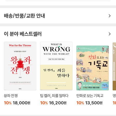
고 지칭하는 것은 팔레스타인 땅을 성지라고 일컫는 것과 마찬가지로 틀린
호칭’이라고 단언한다. 우리는 성경 신학적 통찰이 담긴 이런 단언들에 매
배송/반품/교환 안내
우 주의해야 할 것이다.”
--- p.435
이 분야 베스트셀러
“이 책에서 검토한 신학자들의 작업들에서는 20세기 말의 다양한 사상들
과 폭 넓게 대화하면서 한편으로는 그들의 입장을 이해하려고 하면서도,
결국 성경과 개혁신학적 입장에서 벗어나는 것에 대해서는 명확히 비판하
는 모습이 나타난다. 이것은 이들이 참으로 정통파 개혁신학자들이며, 동
시에 20세기 말에 작업을 하는 신학자들임을 여실히 느끼게 해 준다. 그들
의 사상의 내용은 16세기나 17세기 개혁신학자들의 개혁파적 강조와 같은
것이나 그들은 16세기나 17세기에 나타나지 않았던 다양한 현대의 문제들
을 깊이 있게 의식하면서 그 문제들과 깊이 대화하며, 대결하는 20세기 말
의 신학자들의 모습을 보여준다. 우리는 이와 같은 의미에서 이들에게서 2
0세기 말의 신학자들의 작업 가운데 개혁신학적인 작업이어떻게 나타나
왕좌 전쟁
팀 켈러, 죄를 말하다
만화로 보는 기독교
영
야 하는지를 잘 배울 수 있다.”
10
18,000
10
16,200
10
13,500
1
%
%
%
원
원
원
--- 「나가는 말」중에서