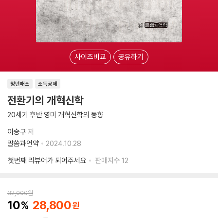
사이즈비교
공유하기
청년패스
소득공제
전환기의 개혁신학
20세기 후반 영미 개혁신학의 동향
이승구
저
말씀과언약
2024.10.28.
첫번째 리뷰어가 되어주세요
판매지수
12
32,000
원
10
28,800