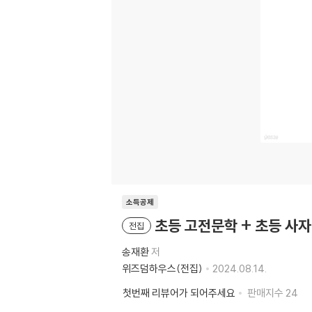
소득공제
초등 고전문학 + 초등 사자
전집
송재환
저
위즈덤하우스(전집)
2024.08.14.
첫번째 리뷰어가 되어주세요
판매지수
24