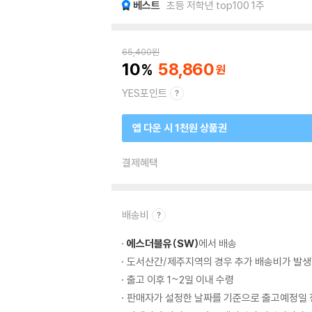
베스트
초등 저학년 top100 1주
65,400
원
10
58,860
YES포인트
앱 다운 시 1천원 상품권
결제혜택
배송비
에스더블유(SW)
에서 배송
도서산간/제주지역의 경우 추가 배송비가 발생
출고 이후 1~2일 이내 수령
판매자가 설정한 날짜를 기준으로 출고예정일 