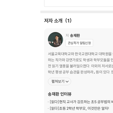
초중고 교과서 및 수능 연계 필수 고전문학 23선
초등학생을 위한 고전 학습만화 베스트셀러 ‘쑥쑥
저자 소개
1
선조의 통찰과 지혜가 담긴 작품들로, 세대가 거
하면, 문학에 대한 이해도를 높일 수 있을 뿐만
저
송재환
또한, 초중고 국어 교과 학습을 위해서도 필수 
이때 미리 고전문학을 접하고 읽었던 아이들은 좀
관심작가 알림신청
을 빠르게 파악하며 학습에 대한 자신감을 가질 
서울교육대학교와 한국교원대학교 대학원을 졸업
이 책은 초등교육의 대가인 송재환 선생님이 엄선
하는 작가와 강연가로도 학생과 학부모들을 만
고사성어, 한자 등을 익힌다면, 아이의 어휘력과
전 읽기 열풍을 불러일으켰다. 이외의 저서로는 『인성 쑥쑥 한자 쑥쑥 초등 사자소학』, 『어휘 쑥쑥 논리 쑥쑥 초등 명심보감』, 『초등 1학년 공부, 책읽기가 전부다』, 『초등 2
학년 평생 공부 습관을 완성하라』 등이 있다
문해력 × 어휘력 × 한자 실력 수직 상승!
만화로 접하고 독후 활동으로 완성하는 어휘력 
펼쳐보기
‘고전문학’으로 국어 교과 기초가 탄탄해집니다!
송재환
인터뷰
『독서 쑥쑥 논술 쑥쑥 초등 고전문학』에는 어렸을 
[읽다]
현직 교사가 강조하는 초5 공부법의 
사적 상황이 잘 그려진 작품에 이르기까지 23선
[읽다]
초등 2학년 학부모, 이것만은 알자!
매 작품마다 흥미롭거나 중요한 부분을 만화로 그