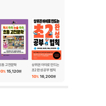
어 교과 학습에도 큰 도움이 되는 내용입니다. 이
표현력을 효과적으로 향상시키는 독후 활동 자료가
자 실력이 모두 향상되는 경험을 할 수 있습니다.
롭고 재미있어집니다. 초등학생 아이들이 반드시
 이해력 향상을 위한 책으로 뜨거운 주목을 받으며
초등 고전문학
상위권 아이로 만드는
책 맛 아는 아이들
는 능력’으로 아이의 학습 이해도, 어휘력, 사고력
초2 완성 공부 법칙
10
15,120
10
13,500
%
%
원
원
 문해력 향상에서 빼놓을 수 없는 것이 바로 ‘한
10
16,200
%
원
쑥쑥 시리즈’에 등장하는 한자는 그렇게 수준이 높
납니다. 다소 고루하고 어렵게 느껴지는 고전의
을 향상시키는 데 큰 도움을 줍니다. 하루 30