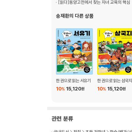
아이들이 작품을 폭넓은 시각으로 이해할 수 있도
[읽다]
동양고전에서 찾는 자녀 교육의 핵심
외에도 오늘의 낱말 익히기, 한자 따라 쓰기, 
송재환
의 다른 상품
풍성하게 마련되어 있습니다.
이 책 한 권으로 아이가 중학생이 되기 전에 반드
어떤 과목이든 초등 시기의 공부는 흥미와 자신
우리 ‘고전문학’을 접해야 하는 이유입니다.
하루 30분, 따라 읽고 따라 쓰며 내 것으로 만드
문해력 충전! ‘고전 학습만화 쑥쑥 시리즈’
『인성 쑥쑥 한자 쑥쑥 초등 사자소학』을 필두로
베스트셀러가 되었고, 초등학생을 위한 고전 학
한 권으로 읽는 서유기
한 권으로 읽는 삼국
오늘날, 초등학생 자녀를 둔 학부모들의 최대 관심
10
15,120
10
15,120
%
%
원
원
과 깊이 연결되어 있고, 교육 전문가들 또한 문해
자’입니다. 아이들이 배우는 공부 어휘는 80퍼센
은 한자는 아닙니다. 같은 한자가 반복되어 나
한자 구절들도 재미있는 만화를 접목한 이 책과 
관련 분류
‘쑥쑥 시리즈’는 직접 한자를 써보고 뜻을 살펴
분씩 따라 읽고, 따라 써보세요. 아이의 문해력과
국내도서
전집
초등 저학년
학습/백과/