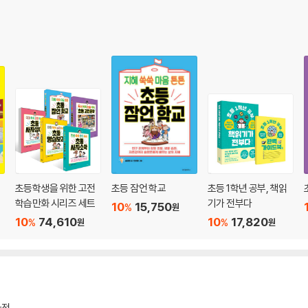
록 돕습니다. 이 부분은 중고등학교 때 시험에 나올 법한 지식에 해당하기에, 국
작품 속 주인공 입장에서 생각하고 표현해보기 등, 초등생의 어휘력과 사고력, 
시 알아야 하는 고전문학을 폭넓게 만날 수 있을 뿐만 아니라 문해력, 어휘력, 한
감이 우선입니다. 우리 고전을 통해 국어 교과 기초가 잡히면 공부가 한결 흥미
는
 선보인 ‘고전 학습만화 쑥쑥 시리즈’ 3종은 학부모들 사이에서 아이의 어휘력과
습 도서로 자리매김하였습니다.
지
초등학생을 위한 고전
초등 잠언 학교
초등 1학년 공부, 책읽
사 중 하나로 ‘문해력’ 향상을 꼽을 수 있습니다. ‘문해력’은 ‘글을 읽고 이해하
학습만화 시리즈 세트
기가 전부다
10
15,750
%
원
력 없이는 공부의 기초와 논술 실력을 쌓을 수 없다고 강조합니다. 이처럼 중요한
10
74,610
10
17,820
%
%
원
원
트 이상이 한자로 이루어져 있기에 ‘한자 실력’을 쌓는 일은 매우 중요합니다. ‘
오는 경우가 많기 때문에 읽고 써보는 활동만으로도 자연스럽게 한자 실력이 늘어
함께라면 술술 익힐 수 있습니다.
보며 한자 실력을 키워줍니다. 그리고 이는 궁극적으로 아이들의 문해력과 논술 실력
 논술 실력이 쑥쑥 자라날 것입니다.
사전