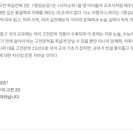
고전 학습만화 2탄. <명심보감>은 <사자소학>을 뗀 아이들이 교과서처럼 배우던
한 깊은 통찰력과 지혜를 배우는 데 손색이 없다. 다소 어렵게 느껴지는 <명심
구절씩 따라 읽고, 따라 쓰며, 따라 실천해보자. 아이의 문해력과 논술 실력이 쑥쑥 
 초중고 국어 교과에는 여러 고전문학 작품이 수록되며 이 중에는 차후 논술, 수능
되기 전에 알아야 하는 고전문학을 폭넓게 만날 수 있을 뿐만 아니라 문해력, 어휘
나라 대표 고전문학 23선으로 국어 교과 기초가 잡히면, 공부가 한결 흥미롭고 
에 대한 자신감 또한 자라날 것이다.
상승!
리 고전 23
쭉 자라납니다