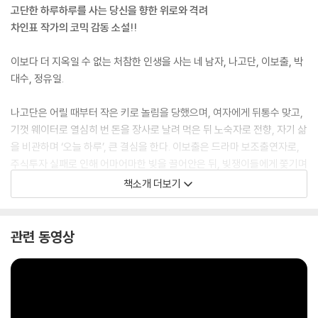
고단한 하루하루를 사는 당신을 향한 위로와 격려
차인표 작가의 코믹 감동 소설!!
이보다 더 지옥일 수 없는 처참한 인생을 사는 네 남자, 나고단, 이보출, 박
대수, 정유일.
나고단은 어릴 때부터 작은 키로 놀림을 당했으며, 여자에게 뒤통수 맞고,
기껏 웨이터로 열심히 번 돈을 장사로 날려 먹은 뒤 노숙자로 전향, 자기 삶
을 비관하며 ‘오늘 하루’, 큰 결심을 한다. 이보출은 드라마 보조출연자로,
주식투자 실패로 인해 어마어마한 빚을 끌어안은 뒤, 빚쟁이들에게 쫓기며
근근이 돈을 모아 아들과 함께 살날을 꿈꾼다. 하지만 ‘오늘 하루’, 보조출
책소개 더보기
연 팀 반장에게 잘 보이지 못하면 생계가 끊길 위험에 처한다. 박대수는 조
폭 출신으로 떼먹힌 돈을 찾기 위해 그 남자를 잡으러 다닌다. 그 이유는 바
로 딸이 아프기 때문이다. 그래서 꼭 ‘오늘 하루’, 무슨 일이 있어도 그를 잡
관련 동영상
아야 한다.
정유일은 세상을 피해 숨어 살며 외로움을 식욕으로 달래는 은둔자다. 공
익으로서 세상에 도움이 되는 의미 있는 일을 하고 싶었지만 결국 게으른
인간이 되었고, 드라마작가를 꿈꾸지만 남 앞에서 입도 뻥끗 못 하는 소심