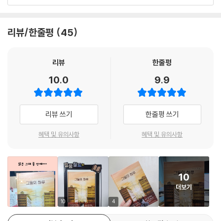
순간이었다. 이 세상을 사는 사람이라면 누구에게나 찐빵 속 앙꼬처럼, 피
작가는 우울한 현실을 적나라하게 보여주면서도 코믹과 감동 요소로 소설
치 못할 사정이라는 게 있다는 걸 그때 어슴푸레 알게 되었다. 이건가? 아
의 울림을 더욱 진하게 만들었다. 이 소설 주인공들의 인생을 통해 우리는
리뷰/한줄평
45
버지가 말하던 공감이라는 게? 다른 사람의 아픔을 알아챈다는 게?
아픔을, 괴로움을, 그리고 사랑을 느낄 수 있다.
---「독자의 하루」 중에서
현실이 괴롭다면, 그래서 마음을 위로해 줄 누군가가 필요하다면 꼭 읽어
리뷰
한줄평
보길…….
10.0
9.9
짧다면 짧고 길다면 긴 ‘하루’
당신에게 하루의 의미는 무엇인가요?
리뷰 쓰기
한줄평 쓰기
하루는 모든 사람에게 평등하게 주어지지만, 그 하루를 사는 사람들의 방
혜택 및 유의사항
혜택 및 유의사항
법은 저마다 다르다.
‘하루’는 이 소설에 나오는 네 남자에게도 똑같이 적용된다. 하지만 평소의
10
하루와 다른 건, 그들에게 오늘 하루는 인생 최대의 결전 날이며, 삶에서 중
더보기
대한 무언가를 선택해야 하는 날이란 것이다. 소설 속 나고단은 엉망이 된
인생을 비관하고, 이보출은 생계를 위해 몸을 다칠 수도 있는 선택을 하며,
10
4
박대수는 돈을 떼먹고 튄 남자를 잡기 위해 그의 아들을 인질로 잡는 선택