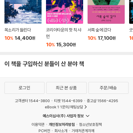
목소리가 들린다
코리아타운의 핫 칙 샤
서쪽 숲에 갔다
굿
먼
10
14,400
10
17,100
1
%
%
원
원
10
15,300
%
원
이 책을 구입하신 분들이 산 분야 책
로그인
최근 본 상품
주문/배송
고객센터 1544-3800
티켓 1544-6399
중고샵 1566-4295
eBook 1:1문의/채팅상담
예스이십사(주) 사업자 정보
이용약관
개인정보처리방침
청소년보호정책
PC버전
회사소개
거래처관계자께