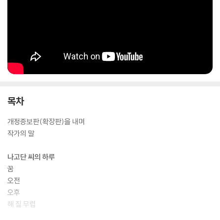
하고 한심한 인간이다. 그는 ‘오늘 하루’, 귀찮은 일을 떠맡지 않기 위해 누
군가를 쫓아내야 한다.
네 남자의 징글징글하고 기막힌 ‘오늘 하루’, 계획대로 잘 실행될 수 있을
까?
목차
개정증보판(확장판)을 내며
작가의 말
나고단 씨의 하루
꿈
오전
오후
해 질 무렵