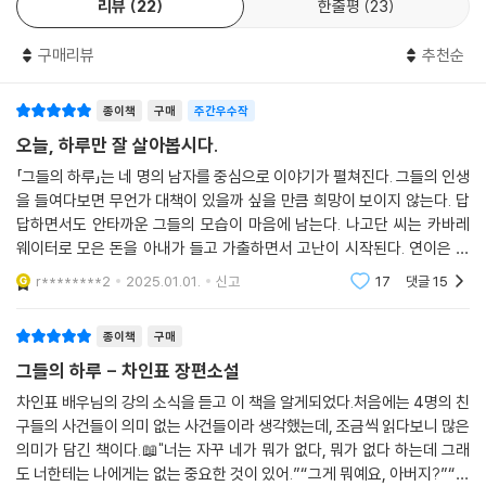
리뷰
22
한줄평
23
을 한다. 또한 정유일은 자신의 담당 구역에서 자살하려는 사람을 불쌍히
여기지만, 결국 짐짝 취급해 버린다.
구매리뷰
추천순
꼬여버린 인생에, 더 꼬여버린 하루를 사는 네 남자. 이들을 통해 우리는 평
종이책
구매
주간우수작
소 아무렇지 않게 여겼던 하루의 가치를 다시 느낄 것이며, 순간을 살 수 있
다는 감사함, 고민 없이 잠시라도 있을 수 있다는 것에 행복함을 느낄 수 있
오늘, 하루만 잘 살아봅시다.
을 것이다. 더불어 오늘의 하루가 우리의 인생 전환점이 될 수 있다는 사실
「그들의 하루」는 네 명의 남자를 중심으로 이야기가 펼쳐진다. 그들의 인생
도…….
을 들여다보면 무언가 대책이 있을까 싶을 만큼 희망이 보이지 않는다. 답
답하면서도 안타까운 그들의 모습이 마음에 남는다. 나고단 씨는 카바레
웨이터로 모은 돈을 아내가 들고 가출하면서 고난이 시작된다. 연이은 사
업 실패로 노숙자 신세로 전락하면서 자살을 결심한다. 이보출 씨는 주식
r********2
2025.01.01.
신고
17
댓글
15
투자로 전 재
종이책
구매
그들의 하루 - 차인표 장편소설
차인표 배우님의 강의 소식을 듣고 이 책을 알게되었다.처음에는 4명의 친
구들의 사건들이 의미 없는 사건들이라 생각했는데, 조금씩 읽다보니 많은
의미가 담긴 책이다.📖"너는 자꾸 네가 뭐가 없다, 뭐가 없다 하는데 그래
도 너한테는 나에게는 없는 중요한 것이 있어.”“그게 뭐예요, 아버지?”“오