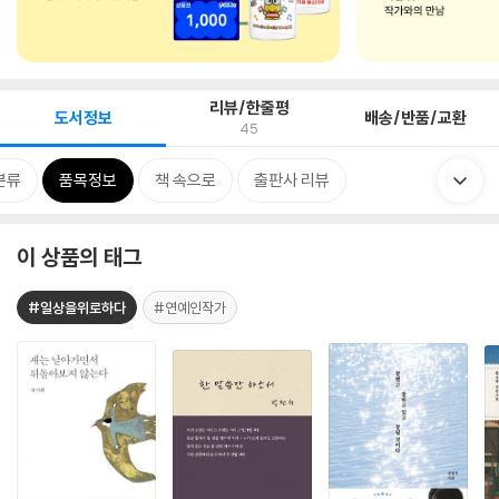
리뷰/한줄평
도서정보
배송/반품/교환
45
분류
품목정보
책 속으로
출판사 리뷰
이 상품의 태그
#일상을위로하다
#연예인작가