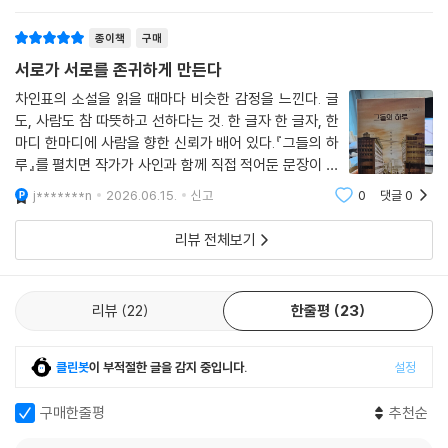
어서는 사
종이책
구매
서로가 서로를 존귀하게 만든다
차인표의 소설을 읽을 때마다 비슷한 감정을 느낀다. 글
도, 사람도 참 따뜻하고 선하다는 것. 한 글자 한 글자, 한
마디 한마디에 사람을 향한 신뢰가 배어 있다.『그들의 하
루』를 펼치면 작가가 사인과 함께 직접 적어둔 문장이 독
자를 맞이한다."인간이 존귀한 건 서로가 서로를 그렇게
j*******n
2026.06.15.
신고
0
댓글
0
대해주기 때문이에요."이 문장을 읽는 순간 독자는 이미
존귀한 존재가 된다. 그리고 그 마음
리뷰 전체보기
리뷰
22
한줄평
23
클린봇
이 부적절한 글을 감지 중입니다.
설정
구매한줄평
추천순