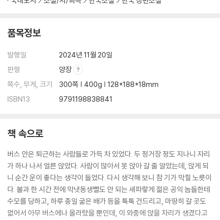
국내도서
소설/시/희곡
한국소설
한국 장편소설
품목정보
발행일
2024년 11월 20일
판형
양장
쪽수, 무게, 크기
300쪽 | 400g | 128*188*18mm
ISBN13
9791198838841
책 속으로
버스 안은 퇴근하는 사람들로 가득 차 있었다. 두 정거장 정도 지나니 자리
가 하나 나서 얼른 앉았다. 사람이 많아서 못 앉아 갈 줄 알았는데, 앉게 되
니 순간 운이 좋다는 생각이 들었다. 다시 생각해 보니 참 기가 막힐 노릇이
다. 불과 한 시간 전에 막냇동생뻘도 안 되는 새파랗게 젊은 공익 놈들한테
수모를 당하고, 하루 종일 굶은 배가 등을 툭툭 건드리고, 마땅히 갈 곳도
없어서 아무 버스에나 올라탔을 뿐인데, 이 와중에 앉을 자리가 생겼다고