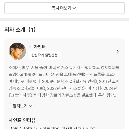
이보출 씨의 하루
목차 더보기
꿈
오전
오후
저자 소개
1
해 질 무렵
박대수 씨의 하루
저
차인표
꿈
관심작가 알림신청
오전
오후
소설가, 배우. 서울 출생. 미국 럿거스 뉴저지 주립대학교 경제학과를
해 질 무렵
졸업하고 1993년 드라마 〈사랑을 그대 품안에〉로 신드롬을 일으키
며 배우로 데뷔했다. 2009년 문학 소설 《잘가요 언덕》, 2011년 코믹
독자의 하루
감동 소설 《오늘 예보》, 2022년 판타지 소설 《인어 사냥》, 2024년
꿈
《그들의 하루》 등 다양한 장르의 장편소설을 발표했다. 특히 평단의
오전
호평을 받은 《잘가요 언덕》의 개정판 《언젠가 우리가 같은 별을 바라
펼쳐보기
오후
본다면》은 영국 옥스퍼드 대학교 한국학 필수 교재로 선정되었으며,
해 질 무렵
이 작품과 《인어 사냥》은 해외의 일부 대학에서 교과 과정 및 번역 교
차인표
인터뷰
재로 사용되고
20년 후, 그들의 하루