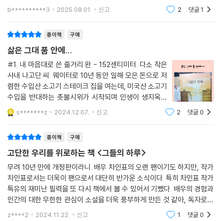
늘 하루.”“중요한 거라면서•••••• 고작 하루요?”라고 말하려다가 토달지
b**********3
2025.08.01.
신고
2
댓글
1
종이책
구매
삶은 그대 품 안에...
#1. 내 마음대로 쓴 줄거리 완 - 152센티미터. 다소 작은
사내 나고단 씨. 웨이터로 10년 동안 일해 모은 돈으로 저
렴한 수입산 소고기 스테이크 집을 여는데, 미국산 소고기
수입을 반대하는 촛불시위가 시작되며 인생이 생지옥으
로 떨어지는데~~~ 투 - 보조출연으로 생계를 겨우 버티
s*******z
2024.12.07.
신고
2
댓글
0
고 있는 이보출 씨. 이혼하고 누이 집에 맡긴 아들이 매일
걱정이란 말이지. 이번 양반과 상놈 촬영
종이책
구매
고단한 우리를 위로하는 책 <그들의 하루>
무려 10년 만에 개정판이라니..배우 차인표의 오랜 팬이기도 하지만, 작가
차인표로서는 더욱이 팬으로서 대단히 반가운 소식이다. 특히 차인표 작가
특유의 재미난 필력을 또 다시 책에서 볼 수 있어서 기뻤다. 배우의 경험과
인간의 대한 무한한 관심이 소설을 더욱 풍부하게 만든 것 같아, 독자로서
는 이보다 훌륭한 밥상이 따로 없다. 특히 소설에 새로 추가된 정유일에 있
z****2
2024.11.22.
신고
1
댓글
0