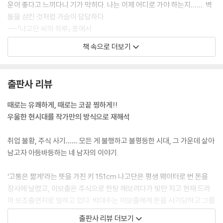
운이 좋다고 느끼다니 기가 막히다. 나는 이제 어디로 가야 하는지……. 벽
돌을 삼킨 것처럼 가슴이 답답하다.
---「나고단 씨의 하루」 중에서
책 속으로 더보기
나는 달린다. 달리고 또 달린다. 거친 갈대가 얼굴을 때려도, 진흙이 양발을
끌어당겨도, 숨이 턱에 닿아도 나는 저 언덕을 향해 달린다. 태평이와 함께
살 그날을 그리며…… 저 언덕을 향해…….
출판사 리뷰
---「이보출 씨의 하루」 중에서
때로는 유쾌하게, 때로는 코끝 찡하게!!
그 누구에게 아무것도 준 적이 없는 내가, 알지 못하는 그 누군가를 향해 딸
우울한 현시대를 작가만의 방식으로 재해석
자식 목숨을 위해 가장 큰 것을 달라고 요청하고 있는 것이다. 인간 박대수
로는 별로 부끄러움을 못 느끼며 살았는데, 아버지 박대수로는 무지하게
취업 불황, 주식 사기…… 모든 게 불행하고 불평등한 시대, 그 가운데 살아
부끄러웠다.
남고자 아등바등하는 네 남자의 이야기.
---「박대수 씨의 하루」 중에서
‘고통은 짧게’라는 뜻을 가진 키 151cm 나고단은 평생 웨이터로 번 돈을
누구나 가족이 있고, 삶이라는 걸 살고, 각자의 삶 속에 사정이라는 굴레가
장사에 날렸고, 이보출은 주식으로 한탕 해보려다가 빚만 지고 현재 드라
틀처럼 박혀 있었다. 그게 사람의 어깨를 굽어들게도 만들고, 둥글게 말아
마 보조출연자로 일하고 있다. 박대수는 이보출에게 돈을 사기당하고 그를
버리기도 하고, 축 처지게 만들었다가, 으쓱하게 만들기도 하는 듯했다. 재
쫓고 있다. 마지막으로 정유일은 세상에 등 돌려버린 은둔자이다.
출판사 리뷰 더보기
수 없어 보이는 그에게도 ‘가족’이 있고, ‘사정’이 있다는 걸 새삼 깨닫게 된