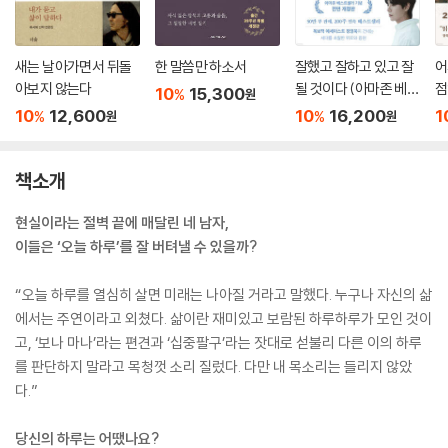
새는 날아가면서 뒤돌
한 말씀만 하소서
잘했고 잘하고 있고 잘
어
아보지 않는다
될 것이다 (아마존 베스
점
10
15,300
%
원
트셀러 기념 전면 개정
10
12,600
10
16,200
1
%
%
원
원
판)
책소개
현실이라는 절벽 끝에 매달린 네 남자,
이들은 ‘오늘 하루’를 잘 버텨낼 수 있을까?
“오늘 하루를 열심히 살면 미래는 나아질 거라고 말했다. 누구나 자신의 삶
에서는 주연이라고 외쳤다. 삶이란 재미있고 보람된 하루하루가 모인 것이
고, ‘보나 마나’라는 편견과 ‘십중팔구’라는 잣대로 섣불리 다른 이의 하루
를 판단하지 말라고 목청껏 소리 질렀다. 다만 내 목소리는 들리지 않았
다.”
당신의 하루는 어땠나요?