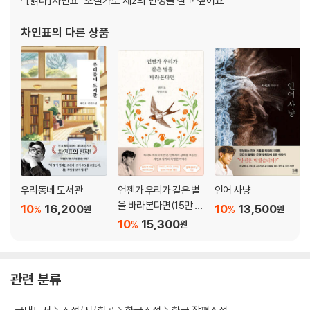
[읽다]
차인표 "소설가로 제2의 인생을 살고 싶어요"
20년 후, 그들의 하루
차인표
의 다른 상품
우리동네 도서관
언젠가 우리가 같은 별
인어 사냥
을 바라본다면(15만 부
10
16,200
10
13,500
%
%
원
원
기념 양장 에디션)
10
15,300
%
원
관련 분류