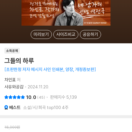
미리보기
사이즈비교
공유하기
소득공제
그들의 하루
초판한정 저자 메시지 사인 인쇄본, 양장, 개정증보판
차인표
저
사유와공감
2024.11.20.
10.0
판매지수
5,139
45
베스트
소설/시/희곡 top100 4주
18,000
원