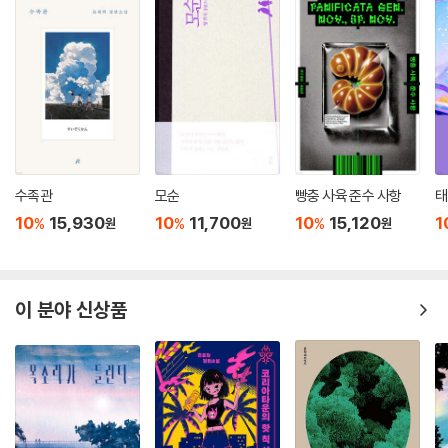
수족관
모순
빵충 사육 준수 사항
태
10
15,930
10
11,700
10
15,120
1
%
%
%
원
원
원
이 분야 신상품