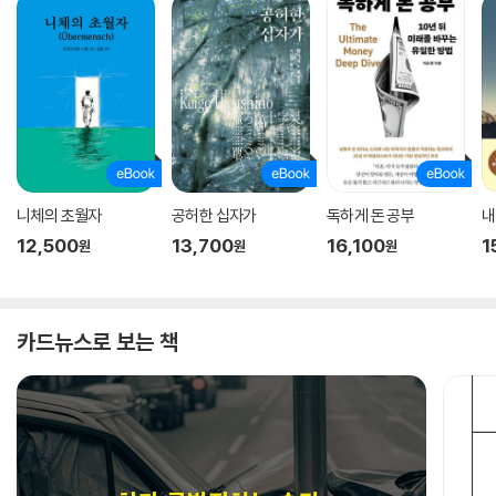
니체의 초월자
공허한 십자가
독하게 돈 공부
내
12,500
13,700
16,100
1
원
원
원
카드뉴스로 보는 책