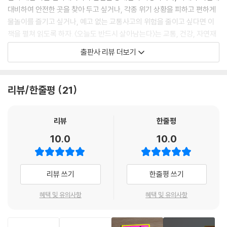
대비하여 안전한 곳을 찾아 두고 싶거나, 각종 위기 상황을 피하고 편하게
물놀이를 즐기고 싶거나, 예고 없는 교통사고의 위험을 줄이고 싶다면 이
책을 펼쳐 읽도록 하자. 〈오늘도 반드시 살아남는다〉는 교통, 건강, 자연재
해, 범죄 등 일상에서 맞닥뜨릴 수 있는 위험 상황에서 가장 적절한 대처법
출판사 리뷰 더보기
을 안내하고, 응급의학과 전문의가 내용을 감수하여 의학적 신뢰도를 한층
높였다. 또한, 위기상황별 응급의학 전문의 팁을 별도 구성하고, 그림만 봐
도 알기 쉬운 위기 상황 탈출 일러스트를 삽입하여 한 줄 팁과 그림만 떠올
리뷰/한줄평
21
려도 나와 주변의 안전을 지킬 수 있다. 스스로의 안전을 알아서 지켜야 하
는 각자도생 시대, 최악의 상황이 닥쳤을 때 가만히 앉아 기다리기보다 지
금 바로 행동해야 살아남을 수 있는 것이다. 순간의 선택이 생사를 가르는
리뷰
한줄평
상황에서 어떤 대처가 현명할지 가늠하고 행동하는 것이 중요하다. 이 책
10.0
10.0
을 통해 다양한 상황에서의 생존 기술을 충분히 익혀야 한다.
“매일같이 발생하는 사건·사고로부터
리뷰 쓰기
한줄평 쓰기
어떻게 하면 목숨을 지킬 수 있을까?”
혜택 및 유의사항
혜택 및 유의사항
나와 내 가족의 평안한 일상을 지키기 위해
지금 당장 대비하고 행동하라!