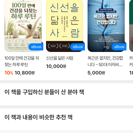
100일 만에 건강을 되
신선을 닮은 사람
복근은 없지만, 건강합
카
찾는 하루 루틴
니다 - 50대 아저씨가
커
10,000
원
알려주는 내장지방 줄
을
10
10,800
5,000
1
%
원
원
이기의 가장 게으른 방
법
이 책을 구입하신 분들이 산 분야 책
이 책과 내용이 비슷한 추천 책