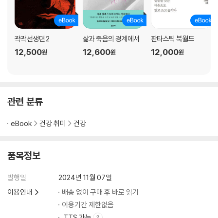
곽곽선생뎐 2
삶과 죽음의 경계에서
판타스틱 북월드
12,500
12,600
12,000
원
원
원
관련 분류
eBook
건강 취미
건강
품목정보
발행일
2024년 11월 07일
이용안내
배송 없이 구매 후 바로 읽기
이용기간 제한없음
TTS 가능