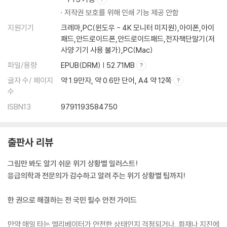
저작권 보호를 위해 인쇄 기능 제공 안함
지원기기
크레마,PC(윈도우 - 4K 모니터 미지원),아이폰,아이
패드,안드로이드폰,안드로이드패드,전자책단말기(저
사양 기기 사용 불가),PC(Mac)
파일/용량
EPUB(DRM) | 52.71MB
글자 수/ 페이지
약 1.9만자, 약 0.6만 단어, A4 약 12쪽
수
ISBN13
9791193584750
출판사 리뷰
그림만 봐도 알기 쉬운 위기 상황별 일러스트!
응급의학과 전문의가 감수하고 알려 주는 위기 상황별 팁까지!
한 권으로 해결하는 전 국민 필수 안전 가이드
만약 매일 타는 엘리베이터가 안전한 상태인지 걱정되거나, 화재나 지진에