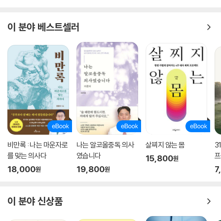
이 분야 베스트셀러
비만록 : 나는 마운자로
나는 알코올중독 의사
살찌지 않는 몸
3
를 맞는 의사다
였습니다
프
15,800
원
18,000
19,800
7
원
원
이 분야 신상품