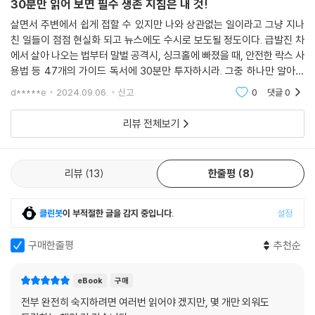
30분만 읽어 보면 필수 생존 지침은 내 것!
살면서 주변에서 쉽게 접할 수 있지만 나와 상관없는 일이라고 그냥 지나
친 일들이 점점 현실화 되고 뉴스에도 수시로 보도될 정도이다. 급발진 차
에서 살아 나오는 법부터 말벌 공격시, 싱크홀에 빠졌을 때, 안전한 락스 사
용법 등 47개의 가이드 독서에 30분만 투자하시라. 그중 하나만 알아도
유용하게 쓸 수 있는 순간이 와서 책값 수백배는 뽑을 것을 확신하는 생존
d*****e
2024.09.06.
신고
0
댓글
0
지침서!
리뷰 전체보기
리뷰
13
한줄평
8
클린봇
이 부적절한 글을 감지 중입니다.
설정
구매한줄평
추천순
eBook
구매
전부 완전히 숙지하려면 여러번 읽어야 겠지만, 몇 개만 외워도