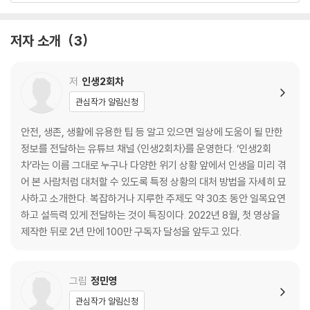
지하철 화재 대처 방법
저자 소개
3
2장 건강과 감염
돌발성 난청 대처 방법
광견병 대처 방법
저
인생2회차
기생충 감염 대처 방법
관심작가 알림신청
여름철 말라리아 대처 방법
뇌졸중 초기를 알아채는 방법
안전, 생존, 생활에 유용한 팁 등 알고 있으면 일상에 도움이 될 만한
119 안전 신고 센터 안심 콜 서비스
정보를 전달하는 유튜브 채널 〈인생2회차〉를 운영한다. ‘인생2회
차’라는 이름 그대로 누구나 다양한 위기 상황 앞에서 인생을 미리 겪
3장 동물
어 본 사람처럼 대처할 수 있도록 특정 상황의 대처 방법을 자세히 묘
개 공격 대처 방법
사하고 소개한다. 복잡하거나 지루한 주제도 약 30초 동안 일목요연
야생 멧돼지 공격 대처 방법
하고 설득력 있게 전달하는 것이 특징이다. 2022년 8월, 첫 영상을
귓속에 바퀴벌레가 들어갔을 시 대처 방법
제작한 뒤로 2년 만에 100만 구독자 달성을 앞두고 있다.
독사에게 물렸을 시 생존 방법
말벌 공격 대처 방법
해파리 쏘임 대처 방법
그림
정민영
관심작가 알림신청