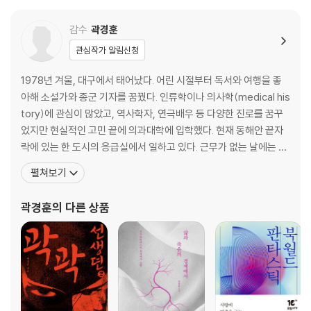
화상을 입었을 시 대처 방법
안전한 락스 사용 방법
감수
곽경훈
발암 물질 곰팡이 대처 방법
관심작가 알림신청
불법 촬영 카메라를 찾는 방법
1978년 겨울, 대구에서 태어났다. 어린 시절부터 독서와 여행을 좋
6장 범죄, 테러, 전쟁
아해 소설가와 종군 기자를 꿈꿨다. 인류학이나 의사학(medical his
핵 폭발 대처 방법
tory)에 관심이 많았고, 역사학자, 연극배우 등 다양한 진로를 꿈꾸
칼에 찔렸을 시 생존 방법
었지만 현실적인 고민 끝에 의과대학에 입학했다. 현재 동해안 끝자
칼부림 대처 방법
락에 있는 한 도시의 응급실에서 일하고 있다. 근무가 없는 날에는 체
불법 택시에 탑승했을 시 대처 방법
육관에서 주짓수를 배우고 틈틈이 글을 쓴다. 지은 책으로 『응급의학
펼쳐보기
납치 대처 방법
과 곽경훈입니다』, 『의사가 뭐라고』, 『의사 노빈손과 위기일발 응급
구조 수신호 알아채는 방법
의료센터』, 『침 튀기는 인문학』이 있다. 존경받는 인물은 못 되더라
곽경훈
의 다른 상품
도, 전문직에 수반하는 최소한의 자존심은