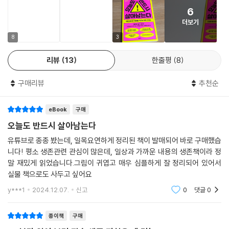
6
“우리는 대처 방법을 제대로, 알기 쉽게 교육받은 적이 없다.”라는 저자의
더보기
말대로 일상 곁에 도사리는 위험 상황이 많지만 우리는 대부분 적절한 대
처 방법을 모른다. ‘안전불감증 시대’라는 말이 등장할 정도로 우리는 안전
8
3
수칙이나 위험 상황 등에 무지하다. 기술과 과학이 고도로 발달한 이 시대
리뷰
13
한줄평
8
의 현대인들은 더욱 안전불감증을 겪는다. 일상 사고와 자연재해 등을 방
지하는 기술이 있으니 안전하게 보호해 줄 것이라는 무의식이 깊게 자리
구매리뷰
추천순
잡은 것이다. 이는 안전과 예방을 최우선으로 하는 문화보다 효율성을 먼
저 따지는 문화를 만들었다. 이 때문에 수없이 많은 사건·사고가 발생하며
eBook
구매
소중한 생명을 앗아갔고, 이는 사회 전체에 총체적인 불안감을 조성하였
다. 이미 다양한 사건·사고들을 겪으며 안전 대책 법령도 강화하고 건축 규
오늘도 반드시 살아남는다
정도 보강했지만 안전한 일상을 침범하는 위험 상황은 끝없이 나타나며 피
유튜브로 종종 봤는데, 일목요연하게 정리된 책이 발매되어 바로 구매했습
해의 정도는 갈수록 심해지는 추세다. “나는 괜찮겠지”라는 심리적 기대를
니다! 평소 생존관련 관심이 많은데, 일상과 가까운 내용의 생존책이라 정
버리고 안전한 일상을 되찾기 위한 노력을 지속적으로 해야 한다. 위험과
말 재밌게 읽었습니다.그림이 귀엽고 매우 심플하게 잘 정리되어 있어서
안전 문제를 정확히 직면하고 이해하는 과정이 필요하다. 지금 바로 이 책
실물 책으로도 사두고 싶어요
을 펼쳐 기본에 충실하고 이를 습관화하여 의식의 전환을 맞이하자. 당신
y***1
2024.12.07.
신고
0
댓글
0
의 생존 가능성을 높이고 안전한 미래를 위해 충분히 대비할 토대를 마련
해 줄 것이다.
종이책
구매