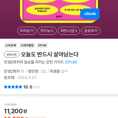
미리보기
카드뉴스
파트너샵
공유하기
소득공제
크레마클럽
EPUB
오늘도 반드시 살아남는다
eBook
인생2회차의 일상을 지키는 안전 가이드
EPUB
인생2회차
저
정민영
그림
곽경훈
감수
포르체
2024.11.07.
10.0
21
11,200
원
11,200