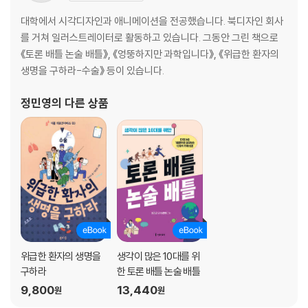
4장 자연재해와 재난
백두산 폭발 시 생존 방법 1
대학에서 시각디자인과 애니메이션을 전공했습니다. 북디자인 회사
백두산 폭발 시 생존 방법 2
를 거쳐 일러스트레이터로 활동하고 있습니다. 그동안 그린 책으로
지진 대처 방법
《토론 배틀 논술 배틀》, 《엉뚱하지만 과학입니다》, 《위급한 환자의
싱크홀에 빠졌을 시 생존 방법
생명을 구하라-수술》 등이 있습니다.
이안류 대처 방법
도로 침수 대처 방법
정민영
의 다른 상품
5장 일상 사고
화재 대처 방법
엘리베이터 추락 시 생존 방법
압사 대처 방법
손가락이 잘렸을 시 생존 방법
쥐가 났을 시 푸는 방법
잠긴 문을 여는 방법
날카로운 물체에 눈이 찔렸을 시 대처 방법
위급한 환자의 생명을
생각이 많은 10대를 위
전기에 감전됐을 시 대처 방법
구하라
한 토론 배틀 논술 배틀
이가 빠졌을 시 대처 방법
9,800
13,440
원
원
눈에 순간접착제가 들어갔을 시 대처 방법