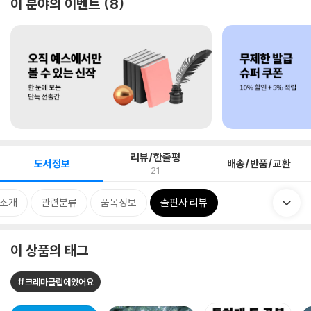
이 분야의 이벤트
8
리뷰/한줄평
도서정보
배송/반품/교환
21
 소개
관련분류
품목정보
출판사 리뷰
이 상품의 태그
#크레마클럽에있어요