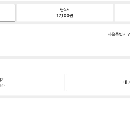
번역서
17,100
원
서울특별시 영
팔기
내 
불가