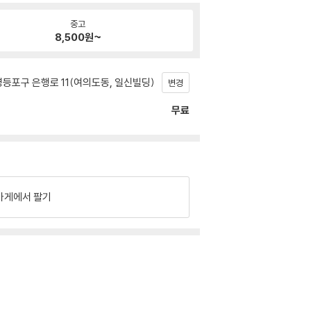
중고
8,500
원~
등포구 은행로 11(여의도동, 일신빌딩)
변경
무료
가게에서 팔기