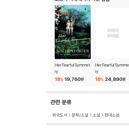
Her Fearful Symmet
Her Fearful Symme
ry
ry
18
19,760
18
24,890
%
%
원
원
관련 분류
외국도서
문학/소설
소설
현대소설