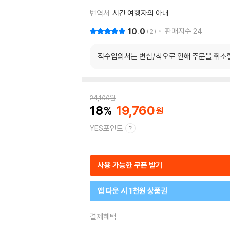
번역서
시간 여행자의 아내
10.0
판매지수
24
2
직수입외서는 변심/착오로 인해 주문을 취소
24,100
원
18
19,760
YES포인트
사용 가능한 쿠폰 받기
앱 다운 시 1천원 상품권
결제혜택