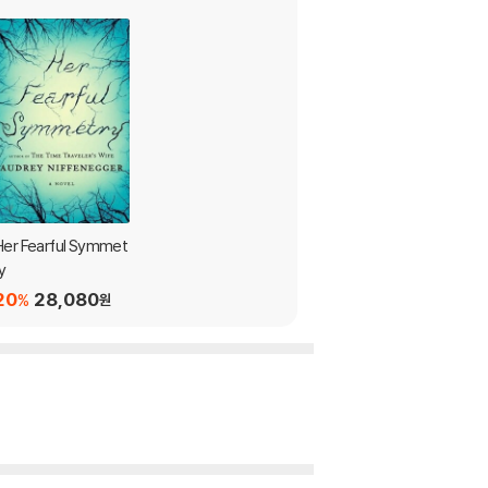
Her Fearful Symmet
y
20
28,080
%
원