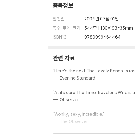
품목정보
발행일
2004년 07월 01일
쪽수, 무게, 크기
544쪽 | 130*193*35mm
ISBN13
9780099464464
관련 자료
"Here's the next The Lovely Bones...a rar
--- Evening Standard
"At its core The Time Traveler's Wife is an
--- Observer
"Wonky, sexy, incredible."
--- The Observer