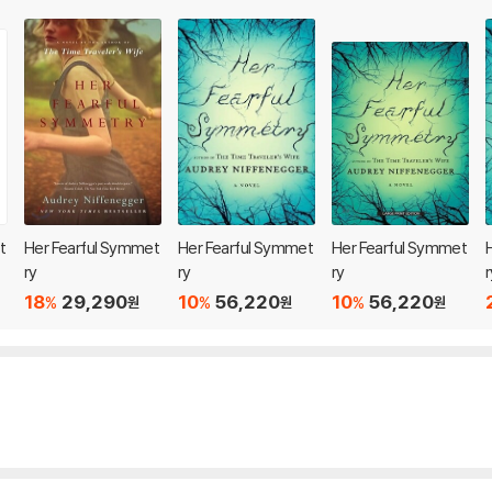
t
Her Fearful Symmet
Her Fearful Symmet
Her Fearful Symmet
ry
ry
ry
r
18
29,290
10
56,220
10
56,220
%
%
%
원
원
원