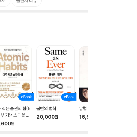
으로
출판사 리뷰
 작은 습관의 힘(5
불변의 법칙
유럽 도시 기행 1
어른의 
 부 기념 스페셜 에
다
20,000
16,500
원
원
)
,600
12,50
원