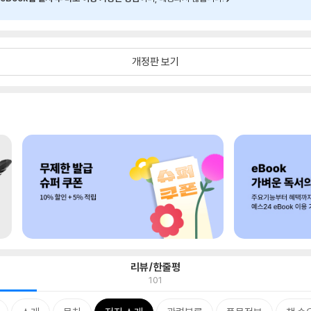
개정판 보기
리뷰/한줄평
101