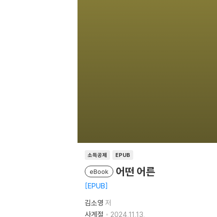
소득공제
EPUB
어떤 어른
eBook
EPUB
김소영
저
사계절
2024.11.13.