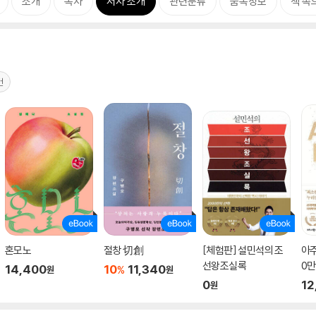
소개
목차
저자 소개
관련분류
품목정보
책 속
건
혼모노
절창 切創
[체험판] 설민석의 조
아주
선왕조실록
0만
14,400
10
11,340
%
원
원
디션
0
12
원