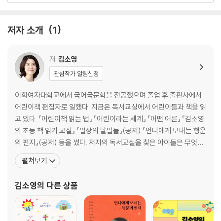
Ⅱ 책 고르는 법
저자 소개
1
3. 어떤 책을 고를까?
목적에 맞는 책인가
쉽게 읽을 수 있는 책인가
저
김소영
이 책이 마음에 드는가
관심작가 알림신청
4. 책꽂이 정리
5. 문학?지식정보책 분류하기
이화여자대학교에서 국어국문학을 전공했으며 졸업 후 출판사에서
6. 편독, 고쳐야 할까?
어린이책 편집자로 일했다. 지금은 독서교실에서 어린이들과 책을 읽
7. 3:2:1
고 있다. 『어린이책 읽는 법』 『어린이라는 세계』 『어떤 어른』 『김소영
의 초등 책 읽기 교실』 『일상의 낱말들』(공저) 『언니에게 보내는 행운
Ⅲ 읽는 법: 갈래별 읽기 전략
의 편지』(공저) 등을 썼다. 저자의 독서교실을 찾은 아이들은 무엇보
8. 그림책: 구조와 의도 파악하기
다 책 읽기의 재미에 흠뻑 빠지게 되는데, 그 비결은 ‘말하기 독서
펼쳐보기
이야기 구조 파악하기
법’에 있다. 책을 읽은 후 아이가 가장 즐겁게 할 수 있고 실제로 도움
작가의 의도 찾기
되는 활동은 ‘말하기’다. 책을 읽고 내용과 느낌, 생각을 이야기하면서
김소영
의 다른 상품
9. 동화책: 줄거리, 패턴, 공감
스스로 책 읽는 재미를 알게 하
줄거리 이해하기
이야기의 공식 알기