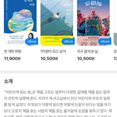
천 개의 파랑
1차원이 되고 싶어
지구 끝의 온실
모
11,900
10,500
10,500
1
원
원
원
소개
『어린이책 읽는 법』은 책을 고르는 법부터 다양한 갈래별 책을 읽는 법까
지 찬찬히 설명해 준다. 저자가 독서교실에서 만난 어린이와 부모의 일화
를 함게 실었다. 무엇보다 이렇게 읽으면 어떻게 도움이 된다는 말을 하기
보다 오로지 책을 읽는 사람의 책을 읽는 즐거움에 초점을 맞추고 있다. 책