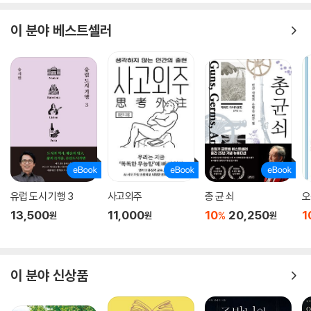
이 분야 베스트셀러
유럽 도시 기행 3
사고외주
총 균 쇠
오
13,500
11,000
10
20,250
1
%
원
원
원
이 분야 신상품