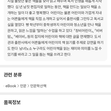
시절 몰랐던 좋은 책들을 찾아 읽고 배우며 독서 인생을 새롭게 시작
이 책에 소개된 책들
했다. 십 년 남짓 편집자로 일하는 동안, 책을 만드는 일보다 책을 소
참고한 책
개하는 일이 더 좋고 행복했다. 어린이는 물론 어린이와 가깝게 지내
는 어른들에게 책을 직접 소개하고 싶어서 출판사를 그만두고 독서교
실을 열었다. 빵 학년부터 중학생까지 어린이와 청소년을 만나 책을
권하고, 읽은 느낌을 ‘말하는’ 수업을 하고 있다. 『창비어린이』, 『비버
맘』, 『베이비』 등의 잡지에 어린이와 책에 대한 글을 연재했다. 도서
관과 출판사에서 어른들에게 어린이의 책 읽기를 주제로 강연을 하기
도 한다. 남녀노소 누구라도 어린이책을 읽는 재미와 의미를 느낄 수
있기를 바라고 그 일을 돕는 책을 쓰려고 한다.
관련 분류
eBook
인문
인문학산책
품목정보