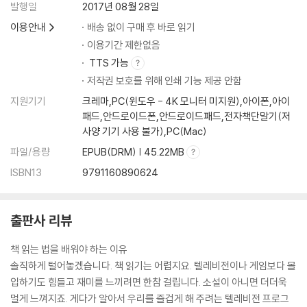
발행일
2017년 08월 28일
이용안내
배송 없이 구매 후 바로 읽기
이용기간 제한없음
TTS 가능
저작권 보호를 위해 인쇄 기능 제공 안함
지원기기
크레마,PC(윈도우 - 4K 모니터 미지원),아이폰,아이
패드,안드로이드폰,안드로이드패드,전자책단말기(저
사양 기기 사용 불가),PC(Mac)
파일/용량
EPUB(DRM) | 45.22MB
ISBN13
9791160890624
출판사 리뷰
책 읽는 법을 배워야 하는 이유
솔직하게 털어놓겠습니다. 책 읽기는 어렵지요. 텔레비전이나 게임보다 몰
입하기도 힘들고 재미를 느끼려면 한참 걸립니다. 소설이 아니면 더더욱
멀게 느껴지죠. 게다가 알아서 우리를 즐겁게 해 주려는 텔레비전 프로그