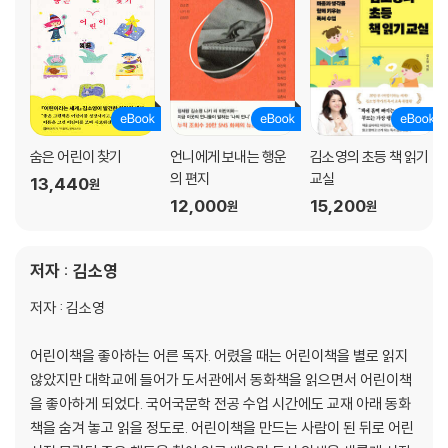
인물과 공감하기
10. 동시집: 빈 곳을 채우기
마음에 드는 시를 골라 본다
빈 곳을 채워 본다
11. 역사책: 감수성 기르기
인물 이야기 읽기
역사 감수성 익히기
숨은 어린이 찾기
언니에게 보내는 행운
김소영의 초등 책 읽기
12. 과학책: 지식을 전달하는 방법
의 편지
교실
13,440
원
지식을 전달하는 방법 배우기
12,000
15,200
원
원
원리를 이해하는 데서 오는 감동
13. 예술책: 감탄하는 연습
14. 사회책: 토론 주제 찾기
저자 : 김소영
이웃과 사회를 이해한다
저자 : 김소영
토론 주제를 찾는다
어린이책을 좋아하는 어른 독자. 어렸을 때는 어린이책을 별로 읽지
* 정리하기
않았지만 대학교에 들어가 도서관에서 동화책을 읽으면서 어린이책
독서 후 활동
을 좋아하게 되었다. 국어국문학 전공 수업 시간에도 교재 아래 동화
책을 숨겨 놓고 읽을 정도로. 어린이책을 만드는 사람이 된 뒤로 어린
더 소개하고 싶은 책