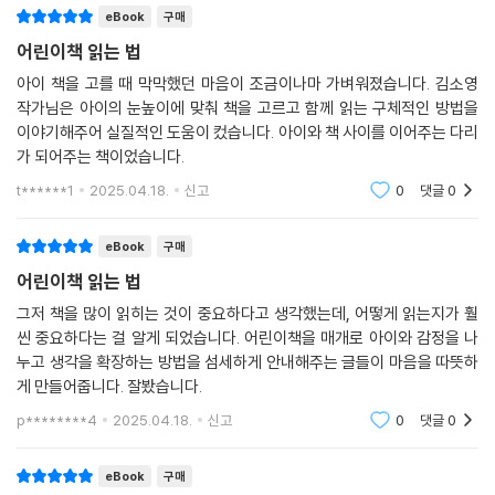
어린이에게 어떻게 책 읽기를 권할지 고민하는 부모, 책을 어떻게 읽을지
eBook
구매
망설이는 어른, ‘어른이 무슨 어린이책이냐’는 편견을 가진 어른에게 권합
어린이책 읽는 법
니다. 좋은 책은 남녀노소 누구에게나 좋은 책이라는 사실을 깨닫게 될 겁
니다.
아이 책을 고를 때 막막했던 마음이 조금이나마 가벼워졌습니다. 김소영
작가님은 아이의 눈높이에 맞춰 책을 고르고 함께 읽는 구체적인 방법을
이야기해주어 실질적인 도움이 컸습니다. 아이와 책 사이를 이어주는 다리
가 되어주는 책이었습니다.
t******1
2025.04.18.
신고
0
댓글
0
eBook
구매
어린이책 읽는 법
그저 책을 많이 읽히는 것이 중요하다고 생각했는데, 어떻게 읽는지가 훨
씬 중요하다는 걸 알게 되었습니다. 어린이책을 매개로 아이와 감정을 나
누고 생각을 확장하는 방법을 섬세하게 안내해주는 글들이 마음을 따뜻하
게 만들어줍니다. 잘봤습니다.
p********4
2025.04.18.
신고
0
댓글
0
eBook
구매