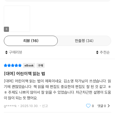
평생 읽는 사람으로 살기 위하여
“우리가 어린이에게 독서를 가르치는 목표는 당장에 책 몇 권을 이해시키
는 것이 아니다. 어린이가 언제나 책을 읽는 사람, 평생 독자가 되게 하는
것이다. …… 중요한 것은 다만 책을 읽는 것이다. 지식을 키우는 재미, 이야
6
기에 빠지는 재미, 알 듯 말 듯한 감정을 곱씹는 재미로 책 읽기를 이어 갈
리뷰
16
한줄평
34
수 있으면 된다.”
세 살 버릇 여든까지 간다는 말이 있지요. 책 읽기에 얽매이지 않으면서 도
구매리뷰
추천순
구로서의 책과 자유롭게 평생 함께할 수 있다면 얼마나 좋을까요? 어른은
어린이에게 그 방법을 실천하도록 돕는 조력자여야 합니다. 더불어 어른도
eBook
구매
새로운 관점을 가지고 책을 읽어 나갈 수 있다면 더욱 좋겠지요.
『어린이책 읽는 법』은 책을 고르는 법부터 다양한 갈래별 책을 읽는 법까
[대여] 어린이책 읽는 법
지 찬찬히 설명해 줍니다. 저자가 독서교실에서 만난 어린이와 부모의 일
[대여] 어린이책 읽는 법이 제목이네요. 김소영 작가님이 쓰셨습니다. 읽
화를 곁들여 읽는 맛도 더 나고요. 무엇보다 이렇게 읽으면 어떻게 도움이
기에 괜찮았습니다. 책 읽을 때 편집도 중요한데 편집도 잘 된 것 같고. ㅎ
된다는 말을 하기보다 오로지 책을 읽는 사람의 책을 읽는 즐거움에 초점
ㅎ 주제도 나쁘지 않아서 잘 읽을 수 있었습니다. 차근차근한 설명이 도움
을 맞추고 있어 도리어 요긴합니다. 책 읽기를, 책을 이렇게 즐기고 누릴 수
이 많이 되는 듯 했어요.
있음을 말해 주거든요. 하나 더, 곳곳에 실린 어린이책 소개글을 읽다 보면
g*****k
2025.10.30.
신고
0
댓글
0
어린이뿐 아니라 어른도 함께 읽고 싶은 마음이 듭니다.