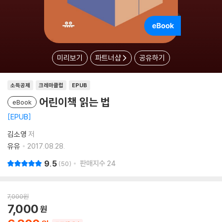
미리보기
파트너샵
공유하기
소득공제
크레마클럽
EPUB
어린이책 읽는 법
eBook
EPUB
김소영
저
유유
2017.08.28.
9.5
판매지수
24
50
7,000
원
7,000