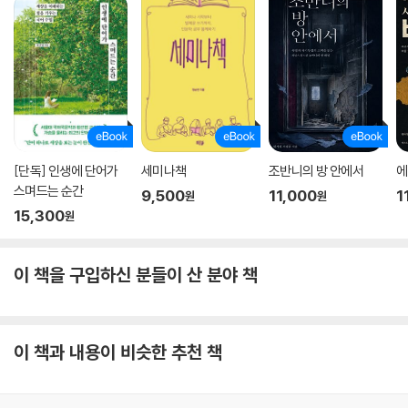
[단독] 인생에 단어가
세미나책
조반니의 방 안에서
에
스며드는 순간
9,500
11,000
1
원
원
15,300
원
이 책을 구입하신 분들이 산 분야 책
이 책과 내용이 비슷한 추천 책