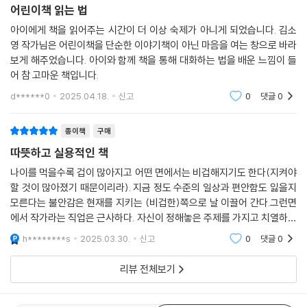
어린이책 읽는 법
아이에게 책을 읽어주는 시간이 더 이상 숙제가 아니게 되었습니다. 김소
영 작가님은 어린이책을 단순한 이야기책이 아닌 마음을 여는 창으로 바라
보게 해주었습니다. 아이와 함께 책을 통해 대화하는 법을 배운 느낌이 들
어 참 고마운 책입니다.
d******0
2025.04.18.
신고
0
댓글
0
종이책
구매
따뜻하고 실용적인 책
나이를 먹을수록 겁이 많아지고 어떤 면에서는 비겁해지기도 한다(지켜야
할 것이 많아졌기 때문이리라). 지금 정도 수준의 일상과 편안함도 잃을지
모른다는 불안감은 현재를 지키는 (비겁한)쪽으로 날 이끌어 간다.그런면
에서 작가라는 직업은 근사하다. 자신이 정해놓은 주제를 가지고 치열하게
고민하여 내놓은 결과물로 타인의 공감과 인정을 얻고, 일부 경제적인 문
h********s
2025.03.30.
신고
0
댓글
0
제까지 해결 할
리뷰 전체보기