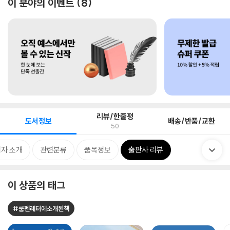
이 분야의 이벤트
8
리뷰/한줄평
도서정보
배송/반품/교환
50
자 소개
관련분류
품목정보
출판사 리뷰
이 상품의 태그
#룸펜레터에소개된책