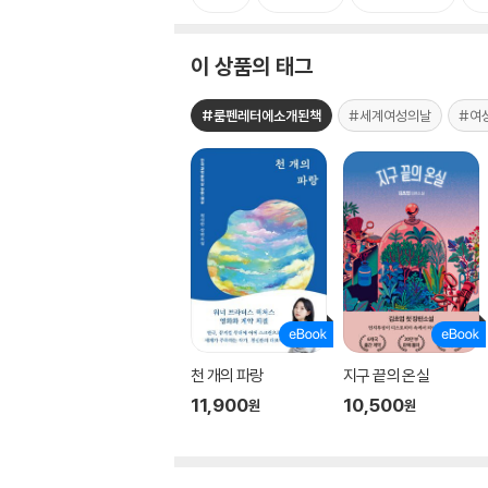
이 상품의 태그
#룸펜레터에소개된책
#세계여성의날
#여
천 개의 파랑
지구 끝의 온실
11,900
10,500
원
원