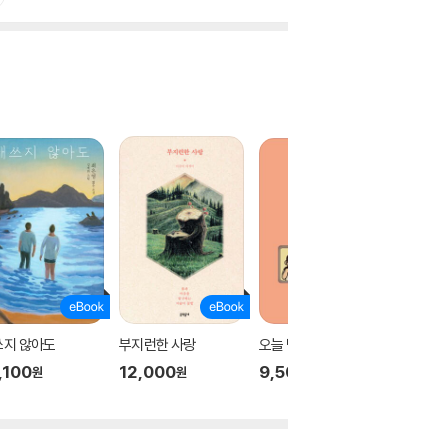
쓰지 않아도
부지런한 사랑
오늘 밤은 굶고 자야지
사랑을 
,100
12,000
9,500
7,700
원
원
원