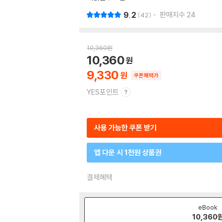
9.2
판매지수
24
42
10,360
원
10,360
9,330
쿠폰혜택가
YES포인트
사용 가능한 쿠폰 받기
앱 다운 시 1천원 상품권
결제혜택
eBook
10,360