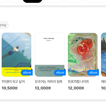
성의날
1차원이 되고 싶어
모국어는 차라리 침묵
트로피컬 나이트
애
10,500
13,000
12,000
10
원
원
원