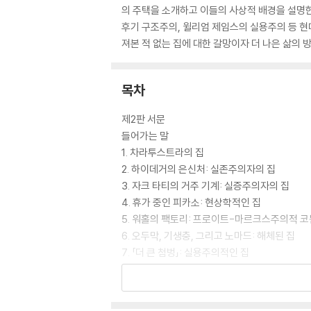
의 주택을 소개하고 이들의 사상적 배경을 설명
후기 구조주의, 윌리엄 제임스의 실용주의 등 현
져본 적 없는 집에 대한 갈망이자 더 나은 삶의 
목차
제2판 서문
들어가는 말
1. 차라투스트라의 집
2. 하이데거의 은신처: 실존주의자의 집
3. 자크 타티의 거주 기계: 실증주의자의 집
4. 휴가 중인 피카소: 현상학적인 집
5. 워홀의 팩토리: 프로이트-마르크스주의적 
6. 오두막, 기생충, 그리고 노마드: 해체된 집
7. 「더 큰 첨벙」: 실용주의적인 집
나오는 말
감사의 말
옮긴이의 글