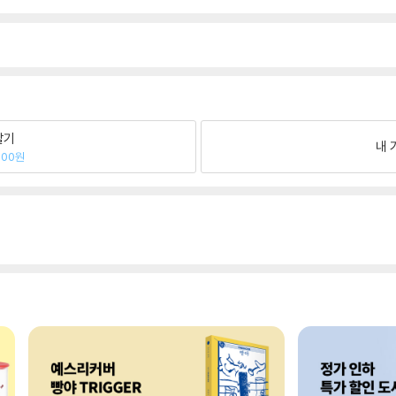
팔기
내 
600원