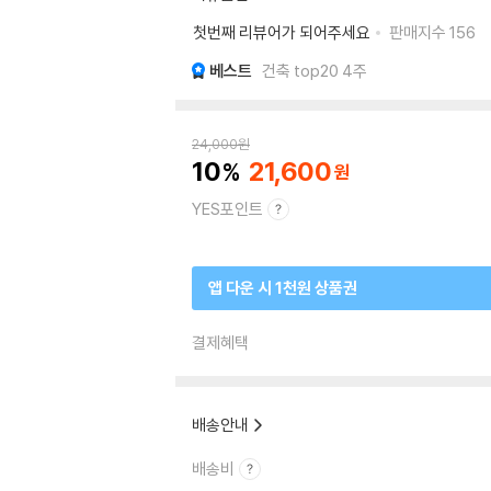
첫번째 리뷰어가 되어주세요
판매지수
156
베스트
건축 top20 4주
24,000
원
10
21,600
YES포인트
앱 다운 시 1천원 상품권
결제혜택
배송안내
배송비