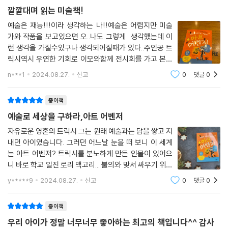
- 이 책에 등장하는 빌런들 : 친구들한테 이상한 별명을 붙이며 돈을 뺏고
깔깔대며 읽는 미술책!
괴롭히는 ‘일진’ 로리, 우아하고 고상한 ‘참된 예술’을 말하면서 아이들한테
예술은 재능!!!이라 생각하는 나!!예술은 어렵지만 미술
는 차에서 가져온 부동액이나 그리게 하는 우드하우스 선생님, 여자아이들
가와 작품을 보고있으면 오..나도 그렇게 생각했는데 이
을 농구 경기에 출전시키지 않는 부틀 선생님, 학교 앞에서도 차 속도를 줄
런 생각을 가질수있구나 생각되어질때가 있다..주인공 트
이지 않는 어른들, 자기 자신한테 푹 빠져 맨날 빗질만 하면서 친구들의 옷
릭시역시 우연한 기회로 이모와함께 전시회를 가고 본인
차림을 비웃는 스펜서, 아이들의 예술 활동을 무시하고 윽박지르기만 하는
도 예술가라 생각하며 아트 어벤저로 활동한다 그러면서
n***1
2024.08.27.
신고
0
댓글
0
치펜햄 선생님 등.
보고 알았던 예술가 11명의 이야기를 친구가 이야기 하듯
만화책을 보듯 재미나게 웃으며 예술가들을 만
종이책
웃기면서도 유익하다!
코미디언이자 어린이책 그림 작가가 알려 주는
예술로 세상을 구하라,아트 어벤저
예술을 재미있게 감상하는 법
자유로운 영혼의 트릭시 그는 원래 예술과는 담을 쌓고 지
내던 아이였습니다. 그러던 어느날 눈을 떠 보니 이 세계
이 책을 쓰고 그린 올라프 팔라펠은 세계 최대 예술 축제에서 우승한 코미
는 아트 어벤저? 트릭시를 분노하게 만든 인물이 있어으
디언이자, 어린이책에 그림을 그리는 작가입니다. 책과 유튜브, 독자와의
니 바로 학교 일진 로리 맥고리... 불의와 맞서 싸우기 위해
만남 등을 통해서 어린이들에게 쉽고 재미있게 예술을 알려 주는 작업을
나타난 슈퍼 예술가 이야기 얼마 남지 않은 방학을 위해
y*****9
2024.08.27.
신고
0
댓글
0
흥미로운 책입니다. 레오나르도 다빈치, 반 고흐, 앤디 워
꾸준히 해 왔습니다. 『예술로 세상을 구하라, 아트 어벤저』는 그런 그의 특
홀등 이름만 들어도 유명한 예술가 11
징이 고스란히 드러나는 책입니다. 뱅크시의 풍자적인 작품 활동을 본따
종이책
아트 어벤저를 만들고, 피카소가 인물의 이목구비를 조합하는 방식과 앤디
우리 아이가 정말 너무너무 좋아하는 최고의 책입니다^^ 감사
워홀이 유명인의 그림을 복사하는 방식을 섞어 아트 어벤저의 작품으로 재