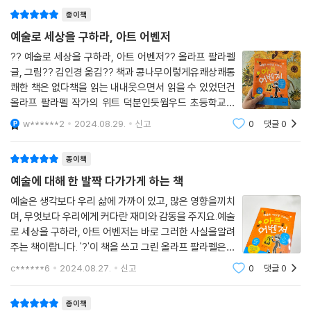
심을 받고 싶어 하는 마음 반 숟갈씩으로 이루어진 소녀 트릭시가 보는 세
종이책
상은 색다른 재미로 가득합니다. 어떻게 보면 평범한 일상이지만 가족, 친
구, 이웃같이 친근한 인물들의 다채로운 에피소드가 겹겹이 쌓이면서 이야
예술로 세상을 구하라, 아트 어벤저
기는 입체적이면서 생동감 넘치게 흘러갑니다. 여기에 익살스럽고 재치 있
?? 예술로 세상을 구하라, 아트 어벤저?? 올라프 팔라펠
는 삽화까지 곁들여져 마치 친한 친구의 그림 일기장을 훔쳐보는 듯한 느
글, 그림?? 김인경 옮김?? 책과 콩나무이렇게유쾌상쾌통
낌을 주지요. 도저히 남 일 같아 친근하면서도 어디로 튈지 모르는 트릭시
쾌한 책은 없다책을 읽는 내내웃으면서 읽을 수 있었던건
의 이야기는 독자들에게 아주 특별한 독서 경험을 선사할 것입니다.
올라프 팔라펠 작가의 위트 덕분인듯웜우드 초등학교에
다니는12살 소녀트릭시 피클예술은 시시하고 따분하다
w******2
2024.08.29.
신고
0
댓글
0
고 생각하는 친구트릭시 피클은 주위에서 일어나는 문제
- 이 책에 등장하는 웃긴 인물들 : 분수 곱셈법이 머릿속에서 빠져나가지
들에 대해해결하기 위해아트 어벤저로 변신하게 되는
않게 하려고 귀를 막은 채로 다니지만 이따금 천재적인 아이디어를 내놓는
종이책
빅스, 『도끼 마니아』나 『돌연변이 생쥐』처럼 근사한 선물을 주는 이모, 마
예술에 대해 한 발짝 다가가게 하는 책
라카스밖에 다룰 줄 모르면서 자기가 메탈 밴드의 일원이라 생각하는 오
빠, 철없는 아빠를 매일 타박하면서 흑역사 일로 트릭시를 놀리는 엄마, 뭐
예술은 생각보다 우리 삶에 가까이 있고, 많은 영향을끼치
며, 무엇보다 우리에게 커다란 재미와 감동을 주지요.예술
든지 식초로 해결하려는 할머니와 전쟁 때 태어나지도 않았으면서 군대 이
로 세상을 구하라, 아트 어벤저는 바로 그러한 사실을알려
야기를 늘어놓는 할아버지, 너무 슬픈 얼굴을 하고 있어 도리어 사람들에
주는 책이랍니다. '?'이 책을 쓰고 그린 올라프 팔라펠은세
게 위로를 주는 개 장군이, 교실 어항을 거울 삼아 빗질을 하는 아이 때문에
계 최대 예술 축제에서 우승한 코미디언이자,어린이책에
악몽을 꾸는 금붕어들, 복권에 당첨되어 떠난 우드하우스 선생님 대신 아
c******6
2024.08.27.
신고
0
댓글
0
그림을 그리는 작가라고 해요????책과 유튜브, 독자와의
이들을 세심하게 보살펴 주는 핸들리 선생님 등.
만남 등을 통해서 어린이들에게쉽고 재
종이책