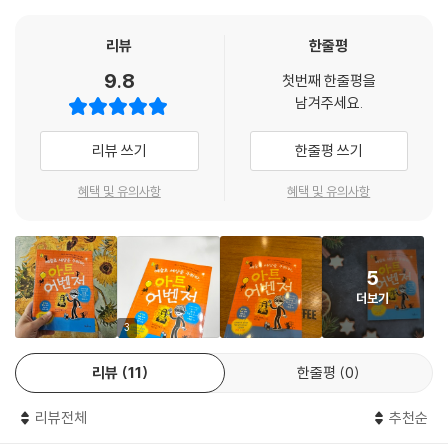
불의를 참을 수 없어서 세상에 나왔습니다
리뷰
한줄평
평범한 열두 살 소녀 트릭시 피클은 예술이 시시하고 재미없다고 생각했습
9.8
첫번째 한줄평을
니다. 미술 선생님은 불행하게 세상을 떠난 왕족과 어디서 들어 본 적도 없
남겨주세요.
는 귀족을 그린, 정말이지 지루하기 짝이 없는 작품 이야기만 하시거든요.
그래서 세상에서 제일 좋아하는 지지 이모가 생일날 예술 전시회를 가자고
리뷰 쓰기
한줄평 쓰기
했을 때 트릭시는 무척 실망했습니다. 하지만 거리 예술가들의 자유롭고
유쾌한 작품을 접하면서 생각이 달라졌습니다. 그중에서도 목소리를 내지
혜택 및 유의사항
혜택 및 유의사항
못하는 약자들을 위해 예술의 힘을 사용했던 뱅크시의 작품은 트릭시에게
커다란 충격을 주었지요. 트릭시는 자신도 뱅크시처럼 정체를 숨긴 예술가
가 되어 학교에서 친구들을 괴롭히는 이들을 혼내 주어야겠다고 결심합니
5
다. 정의로운 예술가, 아트 어벤저로 말이지요!
더보기
친근한데 어딘가 유별난 사람들
3
평범해 보여도 깨알 같은 웃음이 가득한 일상
리뷰
11
한줄평
0
유쾌하고 발랄한 우리 모두의 이야기
리뷰전체
추천순
과몰입 성향 두 숟갈, 산만함 두 숟갈, 삐뚤어진 성격 한 숟갈, 소심함과 관