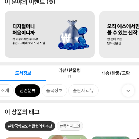
이 분야의 이벤트
9
리뷰/한줄평
도서정보
배송/반품/교환
11
 소개
관련분류
품목정보
출판사 리뷰
이 상품의 태그
#한국학교도서관협의회추천
#독서지도안