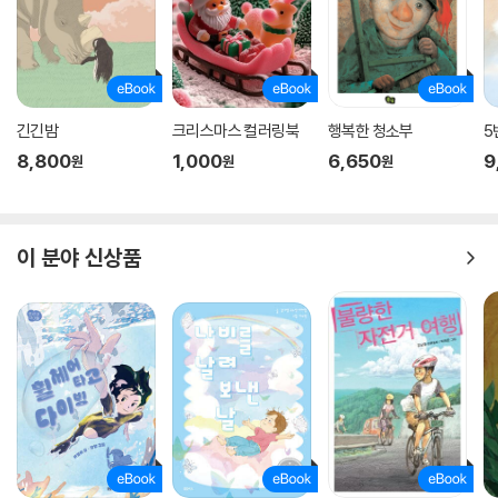
긴긴밤
크리스마스 컬러링북
행복한 청소부
5
8,800
1,000
6,650
9
원
원
원
이 분야 신상품