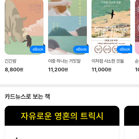
긴긴밤
이중 하나는 거짓말
이처럼 사소한 것들
순
8,800
11,200
11,000
1
원
원
원
카드뉴스로 보는 책