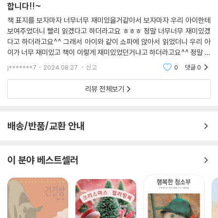
합니다!!~
창조하는 등 이야기 속에 예술 작품을 자연스럽게 녹여 내지요. 평소 예술
을 어렵게만 느꼈던 어린이들이라면 이 책을 통해 예술이 생각보다 재미있
책 표지를 보자마자 너무너무 재미있을거같아서 보자마자 우리 아이한테
보여주었더니 빨리 읽겠다고 하더라고요 ㅎㅎㅎ 정말 너무너무 재미있겠
고 어렵지 않게 즐길 수 있는 것이라는 사실을 깨닫게 될 것입니다.
다고 하더라고요^^ 그래서 아이와 같이 쇼파에 앉아서 읽었더니 우리 아
이가 너무 재미있고 책이 이렇게 재미있었던거냐고 하더라고요^^ 정말 하
〈학습 목표〉
나도 어렵지 않고 즐겁고 유쾌하게 잘 읽을 수 있는 책이랍니다^^ 우리 아
국어 5 -1 10. 주인공이 되어
j*******7
2024.08.27.
신고
0
댓글
0
이는 책 읽기를 너무너
미술 6학년 1. 생각이 빛나는 미술시간
리뷰 전체보기
배송/반품/교환 안내
이 분야 베스트셀러