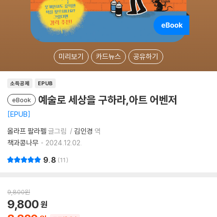
미리보기
카드뉴스
공유하기
소득공제
EPUB
예술로 세상을 구하라,아트 어벤저
eBook
EPUB
올라프 팔라펠
글그림
김인경
역
책과콩나무
2024.12.02.
9.8
11
9,800
원
9,800