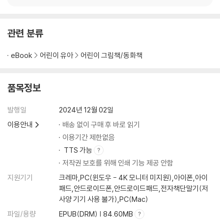
관련 분류
eBook
어린이 유아
어린이 그림책/동화책
품목정보
발행일
2024년 12월 02일
이용안내
배송 없이 구매 후 바로 읽기
이용기간 제한없음
TTS 가능
저작권 보호를 위해 인쇄 기능 제공 안함
지원기기
크레마,PC(윈도우 - 4K 모니터 미지원),아이폰,아이
패드,안드로이드폰,안드로이드패드,전자책단말기(저
사양 기기 사용 불가),PC(Mac)
파일/용량
EPUB(DRM) | 84.60MB