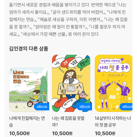
옮기면서 새로운 경험과 배움을 쌓아가고 있다. 번역한 책으로 『나는
엄마가 새라서 좋아요』, 『곰이 샌드위치를 먹어 버렸어』, 『나에게 친
절해지는 연습』, 『예술로 세상을 구하라, 아트 어벤저』, 『나는 왜 집중
을 못 할까?』, 『엄마랑은 왜 말이 안 통할까?』, 『나를 팔로우 하지 마
세요』, 『세상에서 가장 예쁜 선물』 등 여러 권이 있다.
김인경
의 다른 상품
나에게 친절해지는 연
나는 왜 집중을 못할
14살부터 시작하는 나
습
까?
의 첫 몸 공부
10,500
10,500
10,500
원
원
원