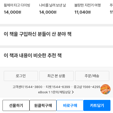
휠체어 타고 다이빙
나비를 날려 보낸 날
불량한 자전거 여행
푸
14,000
14,000
11,040
1
원
원
원
이 책을 구입하신 분들이 산 분야 책
이 책과 내용이 비슷한 추천 책
로그인
최근 본 상품
주문/배송
고객센터 1544-3800
티켓 1544-6399
중고샵 1566-4295
eBook 1:1문의/채팅상담
예스이십사(주) 사업자 정보
선물하기
원클릭구매
바로구매
카트담기
이용약관
개인정보처리방침
청소년보호정책
PC버전
회사소개
거래처관계자께