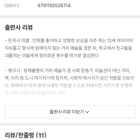
ISBN13
9791192529714
출판사 리뷰
- 트릭시 피클 : 만화를 좋아하고 엉뚱한 상상을 자주 하는 12세 여자아이.
자유롭고 형식에 얽매이지 않는 거리 예술을 접한 뒤, 학교에서 친구들을
괴롭히는 이들에게 정의로운 복수를 하기로 결심한다.
- 뱅크시 : 정체불명의 거리 예술가 겸 사회 운동가. 미술관이 아닌 거리,
벽, 다리 등 도시 여기저기에 정치적, 사회적 메시지가 담긴 작품을 선보인
다. 경매에서 15억 원에 낙찰된 작품을 스스로 파쇄시킨 사건으로 유명하
다. 아트 어벤저의 모델이기도 하다.
- 책에서 소개되는 아티스트(11명) : 레오나르도 다빈치, 인베이더, 뱅크
출판사 리뷰 더보기
시, 브리짓 라일리, 키스 해링, 앤터니 곰리, 파블로 피카소, 앤디 워홀, 크
리스 오필리, 빈센트 반 고흐, 아니쉬 카푸어
리뷰/한줄평
11
슈퍼히어로는 아닙니다만