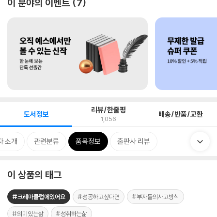
이 분야의 이벤트
7
리뷰/한줄평
도서정보
배송/반품/교환
1,056
자 소개
관련분류
품목정보
출판사 리뷰
이 상품의 태그
#크레마클럽에있어요
#성공하고싶다면
#부자들의사고방식
#의미있는삶
#성취하는삶