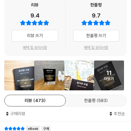
인 영적 법칙과 실용적인 기술을 친절히 알려준다.
리뷰
한줄평
9.4
9.7
당신의 성공을 믿어 의심치 않는 할머니의 무릎에 앉아 듣는
상위 1%만 실천하는 비밀
리뷰 쓰기
한줄평 쓰기
재정적 스트레스와 불확실성이 만연한 세상에서 『금가루 수업』은 풍요로
움으로 가는 시대를 초월한 로드맵을 제공한다. 이 책에서 말하는 ‘부’는 단
혜택 및 유의사항
혜택 및 유의사항
순히 돈이 많은 것이 아니라 풍족하고 만족스러운 삶을 의미한다. 각자의
세상에서 경험하는 수준에 맞는 평화, 건강, 사랑과 행복을 누리는 자가 바
로 ‘부자’이다. 지은이가 알려주는 부를 획득하는 법은 놀랍도록 쉽다. 너무
11
쉬워서 이렇게만 해도 되는 것인지 의심이 들 정도다. 그 방법은 자신의 욕
더보기
망을 직면하고, 수시로 떠올리고, 매일 글로 적고, 실현 시점과 모습을 구
체적으로 명시해 집중하는 것이다. 이런 단순한 기도 행위에는 마법과도
같은 힘이 숨어 있다고 한다. 크게 성공한 상위 1퍼센트만이 실천하는 이
리뷰
473
한줄평
583
비밀이 너무 쉽게 느껴지는 건, 그만큼 위대하고 강력한 진리이기 때문이
라고 지은이는 말한다.
구매리뷰
추천순
하지만 현대 사회에서 긍정 사고를 유지하는 건 여간 어려운 일이 아니다.
eBook
구매
당장 눈앞에 닥친 빚과 생계의 어려움, 아직 이루지 못한 취업과 독립, 정서