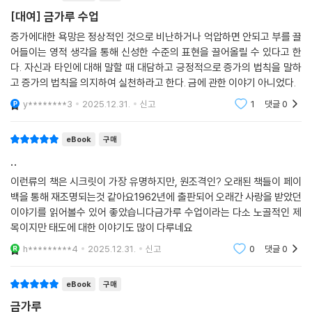
적 외로움, 신체적 ? 정신적 고통, 불신과 원망, 잦은 실패가 우리의 발목을
[대여] 금가루 수업
붙잡는다. 발산과 끌어당김의 힘에 대한 의심이 고개를 들 때쯤이면 마치
증가에대한 욕망은 정상적인 것으로 비난하거나 억압하면 안되고 부를 끌
내 마음을 대변한 듯한 나와 같은 상황에 처한 다양한 인물들이 등장한다.
어들이는 영적 생각을 통해 신성한 수준의 표현을 끌어올릴 수 있다고 한
이들의 고민과 극복 과정을 함께하다 보면 내 안의 목표가 단단해지고 열
다. 자신과 타인에 대해 말할 때 대담하고 긍정적으로 증가의 법칙을 말하
망이 더욱 강해지는 걸 느낄 수 있다.
고 증가의 법칙을 의지하여 실천하라고 한다. 금에 관한 이야기 아니었다.
y********3
2025.12.31.
신고
1
댓글
0
사례와 실천 방법이 이어진다. 가진 것을 이웃과 나누고, 비움으로써 풍요
를 순환케 한다. 물질적인 것뿐 아니라 부정적인 사고와 나쁜 습관도 함께
eBook
구매
버린다. 업무와 일상 경영에 있어 의도를 명확히 하고 단호한 조치를 취해
..
기회를 끌어당기고 열망을 달성한다. 삶을 풍요롭게 하는 도구로서의 돈을
존중하면서 동시에 집착하지 않는 건강한 태도를 갖는다. 명상과 산책, 건
이런류의 책은 시크릿이 가장 유명하지만, 원조격인? 오래된 책들이 페이
백을 통해 재조명되는것 같아요1962년에 출판되어 오래간 사랑을 받았던
강한 관계로 도움을 받는다. 이웃에게 친절을 베풀고, 가족에게 사랑을 표
이야기를 읽어볼수 있어 좋았습니다금가루 수업이라는 다소 노골적인 제
현하고, 나아가 나 자신을 믿는다. 책에서 알려주는 간단하면서도 치밀한
목이지만 태도에 대한 이야기도 많이 다루네요
실천법을 따르며 자기 확신을 얻노라면 잠재력이 매력과 함께 깨어나며 부
와 건강, 사랑과 평화를 획득할 수 있게 된다.
h*********4
2025.12.31.
신고
0
댓글
0
나는 우주의 중심이요, 모든 것을 끌어당기는 자석이다
eBook
구매
부를 이루는 마음의 힘을 깨닫는 짜릿한 수업
금가루