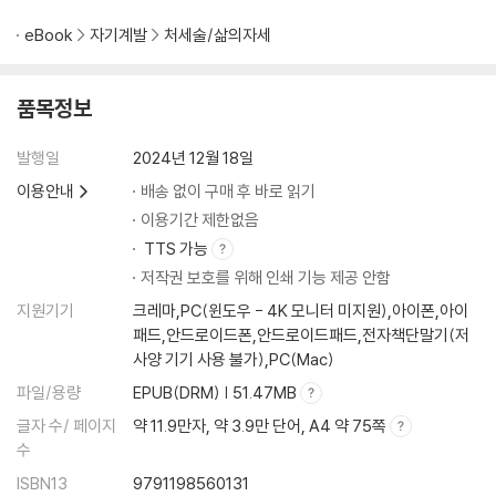
eBook
자기계발
처세술/삶의자세
품목정보
발행일
2024년 12월 18일
이용안내
배송 없이 구매 후 바로 읽기
이용기간 제한없음
TTS 가능
저작권 보호를 위해 인쇄 기능 제공 안함
지원기기
크레마,PC(윈도우 - 4K 모니터 미지원),아이폰,아이
패드,안드로이드폰,안드로이드패드,전자책단말기(저
사양 기기 사용 불가),PC(Mac)
파일/용량
EPUB(DRM) | 51.47MB
글자 수/ 페이지
약 11.9만자, 약 3.9만 단어, A4 약 75쪽
수
ISBN13
9791198560131