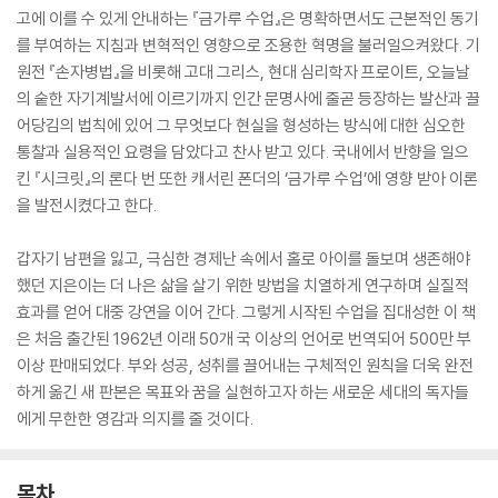
고에 이를 수 있게 안내하는 『금가루 수업』은 명확하면서도 근본적인 동기
를 부여하는 지침과 변혁적인 영향으로 조용한 혁명을 불러일으켜왔다. 기
원전 『손자병법』을 비롯해 고대 그리스, 현대 심리학자 프로이트, 오늘날
의 숱한 자기계발서에 이르기까지 인간 문명사에 줄곧 등장하는 발산과 끌
어당김의 법칙에 있어 그 무엇보다 현실을 형성하는 방식에 대한 심오한
통찰과 실용적인 요령을 담았다고 찬사 받고 있다. 국내에서 반향을 일으
킨 『시크릿』의 론다 번 또한 캐서린 폰더의 ‘금가루 수업’에 영향 받아 이론
을 발전시켰다고 한다.
갑자기 남편을 잃고, 극심한 경제난 속에서 홀로 아이를 돌보며 생존해야
했던 지은이는 더 나은 삶을 살기 위한 방법을 치열하게 연구하며 실질적
효과를 얻어 대중 강연을 이어 간다. 그렇게 시작된 수업을 집대성한 이 책
은 처음 출간된 1962년 이래 50개 국 이상의 언어로 번역되어 500만 부
이상 판매되었다. 부와 성공, 성취를 끌어내는 구체적인 원칙을 더욱 완전
하게 옮긴 새 판본은 목표와 꿈을 실현하고자 하는 새로운 세대의 독자들
에게 무한한 영감과 의지를 줄 것이다.
목차