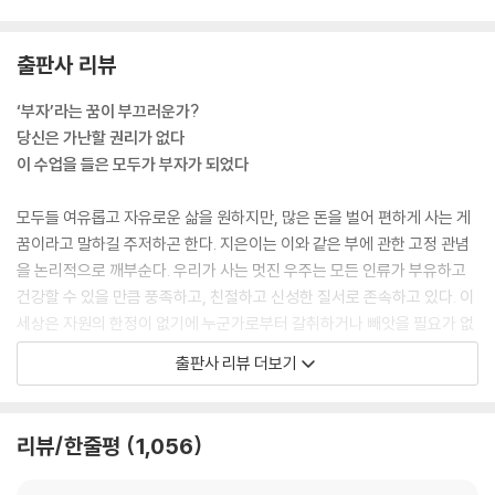
출판사 리뷰
‘부자’라는 꿈이 부끄러운가?
당신은 가난할 권리가 없다
이 수업을 들은 모두가 부자가 되었다
모두들 여유롭고 자유로운 삶을 원하지만, 많은 돈을 벌어 편하게 사는 게
꿈이라고 말하길 주저하곤 한다. 지은이는 이와 같은 부에 관한 고정 관념
을 논리적으로 깨부순다. 우리가 사는 멋진 우주는 모든 인류가 부유하고
건강할 수 있을 만큼 풍족하고, 친절하고 신성한 질서로 존속하고 있다. 이
세상은 자원의 한정이 없기에 누군가로부터 갈취하거나 빼앗을 필요가 없
으며, 세상에 주어진 내 몫을 충분히 마음껏 누려야만 한다는 것이다. 마치
출판사 리뷰 더보기
공기 중에 금가루가 흩날리는 것과 같은 상태로, 우리는 그저 손을 뻗어 받
기만 하면 된다. 이러한 부의 추구는 선순환으로 세계 질서와 성장에 기여
하기에, 부자가 되는 건 곧 나를 위하고 이웃을 위하는 일이다. 수업은 이렇
리뷰/한줄평
1,056
게 우리 안에 내재된 돈에 관한 모순된 생각을 일깨우며 시작된다. 지은이
는 돈과 풍요에 대한 제한적인 믿음에서 벗어나는 데 도움이 되는 보편적