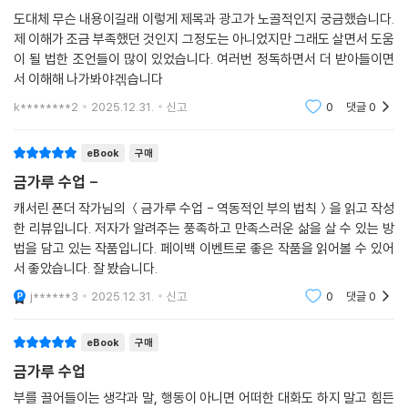
도대체 무슨 내용이길래 이렇게 제목과 광고가 노골적인지 궁금했습니다.
형이상학적 원리와 실용적인 전략을 결합한 『금가루 수업』이 지금 꼭 필요
제 이해가 조금 부족했던 것인지 그정도는 아니었지만 그래도 살면서 도움
한 이는 누구일까. 부채와 재정적 어려움에 시달리는 이, 감사와 풍요의 마
이 될 법한 조언들이 많이 있었습니다. 여러번 정독하면서 더 받아들이면
음을 얻고 싶은 이, 직업적 성공을 달성하기 위한 구체적 해결책을 강구하
서 이해해 나가봐야겎습니다
는 이, 세상이 나를 억지로 까내리는 듯한 곤경에 처한 이에게 특별히 이 책
k********2
2025.12.31.
신고
0
댓글
0
을 권한다.
eBook
구매
지은이는 이론을 확립해가며 책을 저술하는 동안 부자가 되었고, 지은이의
곁에서 원고를 타자기로 옮기던 비서도 부자가 되었다. 휴지통에 버려진
금가루 수업 -
초고를 치우려다 읽은 가사도우미는 오랜 꿈을 실현했고, 이 책의 편집자
캐서린 폰더 작가님의 ＜금가루 수업 - 역동적인 부의 법칙＞을 읽고 작성
도 단기간에 효과를 보았다. 그러니 당신도 부자가 될 수 있다. 하지만 명심
한 리뷰입니다. 저자가 알려주는 풍족하고 만족스러운 삶을 살 수 있는 방
할 것이 있다. 의심하지 말고 자신이 진짜 원하는 것을 분명하게 알아야 한
법을 담고 있는 작품입니다. 페이백 이벤트로 좋은 작품을 읽어볼 수 있어
다. 타인을 미워하지도 말고, 오늘 일을 미루지도 말아야 한다. 과감하게 끈
서 좋았습니다. 잘 봤습니다.
기 있게 자신에게 깊이 집중해야 한다. 이것이 바로 더 나은 공동체의 일원
j******3
2025.12.31.
신고
0
댓글
0
이 되는 법, 행복해지는 법이 아니고 무어라 말인가? 『금가루 수업』은 건강
하고 참된 삶, 즉 풍족한 진짜 삶을 살기 위한 필수 교양서이다.
eBook
구매
금가루 수업
부를 끌어들이는 생각과 말, 행동이 아니면 어떠한 대화도 하지 말고 힘든