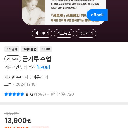
미리보기
카드뉴스
공유하기
소득공제
크레마클럽
EPUB
금가루 수업
eBook
역동적인 부의 법칙
EPUB
캐서린 폰더
저
이윤정
역
노들
2024.12.18.
9.6
판매지수
720
1,056
13,900
원
13,900