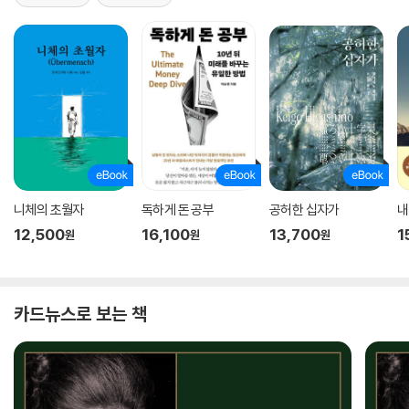
니체의 초월자
독하게 돈 공부
공허한 십자가
내
12,500
16,100
13,700
1
원
원
원
카드뉴스로 보는 책