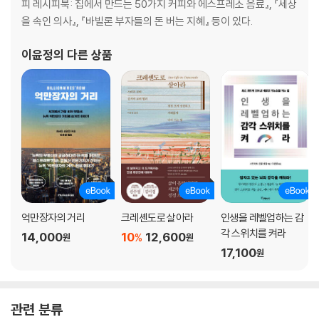
피 레시피북: 집에서 만드는 50가지 커피와 에스프레소 음료』, 『세상
을 속인 의사』, 『바빌론 부자들의 돈 버는 지혜』 등이 있다.
이윤정
의 다른 상품
억만장자의 거리
크레셴도로 살아라
인생을 레벨업하는 감
각 스위치를 켜라
14,000
10
12,600
%
원
원
17,100
원
관련 분류