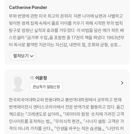
12장 당신이 가진 천재적인 능력들
Catherine Ponder
13장 당신이 가진 특별한 능력
부와 번영에 관한 미국 최고의 권위자. 이른 나이에 남편과 사별하고
14장 자신감의 법칙
맞이한 경제 침체 속에서 홀로 아이를 키우기 위해 시작한 부의 법칙
15장 매력의 법칙
탐구로 엄청난 실적과 효과를 거두었다. 이 비법을 담은 메가 히트 베
16장 빚은 어떻게 해야 할까?
스트셀러 『금가루 수업』을 포함한 총 17권의 책을 펴냈다. 1953년부
17장 건강과 부를 끌어당기는 생각
터 목사로 활약한 지은이는 자신감, 내면의 힘, 조화와 균형, 상호성
18장 끈기의 법칙
의 위대한 법칙을 일깨워 긍정 사고의 창시자 노먼 빈센트 필과 어깨
펼쳐보기
결론_ 금가루가 내려올 때
를 나란히 하고 있다. 저명한 국제적 인물의 정보를 담은 『후즈 후Wh
o’s Who』와 미국 상류 사회 구성원을 색인화한 『소셜 레지스터Soci
al resister』
역
이윤정
관심작가 알림신청
한국외국어대학교와 한동대학교 통번역대학원에서 공부하고 현재
번역에이전시 엔터스코리아에서 전문 번역가로 활동하고 있다. 옮긴
책으로는 『크레셴도로 살아라』, 『데이터의 함정: 숫자에 가려진 고객
인사이트를 포착하는 법』, 『무의식적 편견』, 『시너지 셀링: 고객은 가
격이 아니라 가치를 산다』, 『인생을 바꾸는 작은 습관들』, 『나만의 커