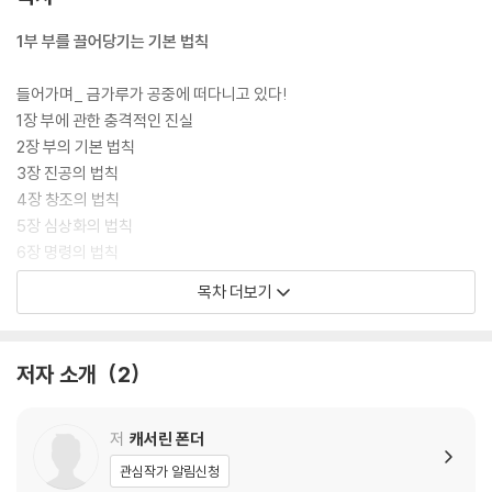
1부 부를 끌어당기는 기본 법칙
들어가며_ 금가루가 공중에 떠다니고 있다!
1장 부에 관한 충격적인 진실
2장 부의 기본 법칙
3장 진공의 법칙
4장 창조의 법칙
5장 심상화의 법칙
6장 명령의 법칙
7장 증가의 법칙
목차 더보기
8장 부자가 되는 태도
9장 일, 부로 향하는 강력한 통로
저자 소개
2
2부 부를 불러오는 다른 법칙들
들어가며_ 당신을 위한 더 많은 금가루가 있다!
저
캐서린 폰더
10장 사랑과 선의의 법칙
관심작가 알림신청
11장 당신도 재정적 독립을 이룰 수 있다