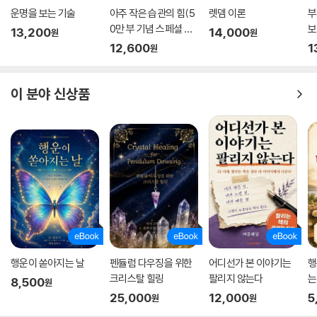
운명을 보는 기술
아주 작은 습관의 힘(5
렛뎀 이론
부
0만 부 기념 스페셜 에
보
13,200
14,000
원
원
디션)
12,600
1
원
이 분야 신상품
행운이 쏟아지는 날
펜듈럼 다우징을 위한
어디선가 본 이야기는
행
크리스탈 힐링
팔리지 않는다
는
8,500
원
25,000
12,000
5
원
원