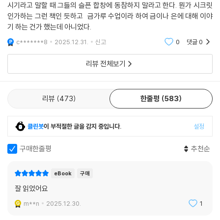
시기라고 말할 때 그들의 슬픈 합창에 동참하지 말라고 한다. 뭔가 시크릿
인가하는 그런 책인 듯하고 금가루 수업이라 하여 금이나 은에 대해 이야
기 하는 건가 했는데 아니었다.
c*******8
2025.12.31.
신고
0
댓글
0
리뷰 전체보기
리뷰
473
한줄평
583
클린봇
이 부적절한 글을 감지 중입니다.
설정
구매한줄평
추천순
eBook
구매
잘 읽었어요
m**n
2025.12.30.
1