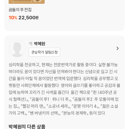
곰돌이 푸 전집
10
22,500
%
원
역
박혜원
관심작가 알림신청
심리학을 전공하고, 현재는 전문번역가로 활동 중이다. 실현 불가능
하더라도 꿈이 있다면 자신을 던져봐야 한다는 신념으로 길고 긴 시
간을 돌아 어릴 적 꿈이었던 번역에 입문했다. 심리학을 공부했고 오
랫동안 사회단체에서 활동했다. 영어와 글쓰기를 좋아하고 공감과 몰
입에 능하며 꼬리가 긴 사색을 즐긴다. 옮긴 책으로 『퀸 (40주년 공
식 컬렉션)』, 『곰돌이 푸1 : 위니 더 푸』, 『곰돌이 푸2 :푸 모퉁이에 있
는 집』, 『빨강 머리 앤』, 『소공녀 세라』, 『문명 이야기 4』, 『젊은 소설
가의 고백』, 『벤 버냉키의 선택』, 『본능의 경제학』 등이 있다.
박혜원
의 다른 상품