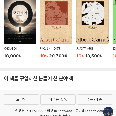
“안녕하세요. 저는 잘 지내요. 고맙습니다.”
사람들이 인사하면
난 항상 이렇게 대답해요.
“잘 지내요. 고맙습니다. 안녕하시죠?”
항상 이렇게 대답하고
항상 이렇게 인사해요.
사람들이
공손하게 물어주니까요……
오디세이
반항하는 인간
시지프 신화
적
하지만 가끔은
18,000
10
20,700
10
13,500
1
%
%
원
원
원
속으로는
사람들이 그러지 않으면 좋겠어요.
---「공손함」 중에서
이 책을 구입하신 분들이 산 분야 책
런던 거리를 걸을 때면
나는 아주 조심 조심 걸어.
발을 꼭 칸 안에 디뎌야지,
로그인
최근 본 상품
주문/배송
안 그러면 곰들이
모두 모퉁이에 숨어 있다가
고객센터 1544-3800
티켓 1544-6399
중고샵 1566-4295
금을 밟고 다니는 바보들을 잡아먹고는
eBook 1:1문의/채팅상담