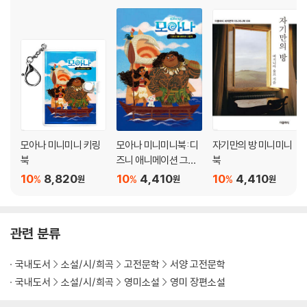
모아나 미니미니 키링
모아나 미니미니북: 디
자기만의 방 미니미니
북
즈니 애니메이션 그림
북
책 (한글판)
10
8,820
10
4,410
10
4,410
%
%
%
원
원
원
관련 분류
국내도서
소설/시/희곡
고전문학
서양 고전문학
국내도서
소설/시/희곡
영미소설
영미 장편소설