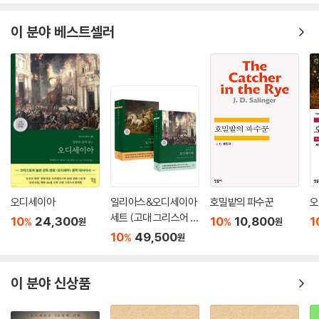
눈과 귀와 몸 여기저기에 묻어 있었어.
시원한 북서풍이 불 때마다
이 분야 베스트셀러
크리스토퍼는 까끌까끌
발가락 사이에서 모래를 느껴.
---「발가락 사이의 모래」 중에서
내가 어디로 가는 거지? 잘 모르겠네.
저 아래 개울에 미나리아재비가 자라고
저 아래 언덕에 소나무가 바람에 너울대는데
어딜까, 어딜까, 난 모르겠어.
(……)
만약 네가 새가 되어, 높은 곳에 산다면,
오디세이아
일리아스&오디세이아
호밀밭의 파수꾼
오
바람이 불면 바람에 기대면서
세트 (고대 그리스어 완
10
24,300
10
10,800
1
%
%
원
원
널 싣고 가는 바람에게 말하겠지.
역본)
10
49,500
%
원
“그곳이 내가 오늘 가려던 곳이야.”
---「봄날 아침」 중에서
이 분야 신상품
사람들이 인사하면
난 항상 이렇게 말해요.