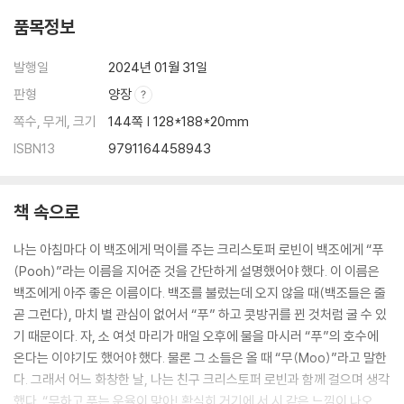
품목정보
발행일
2024년 01월 31일
판형
양장
쪽수, 무게, 크기
144쪽 | 128*188*20mm
ISBN13
9791164458943
책 속으로
나는 아침마다 이 백조에게 먹이를 주는 크리스토퍼 로빈이 백조에게 “푸
(Pooh)”라는 이름을 지어준 것을 간단하게 설명했어야 했다. 이 이름은
백조에게 아주 좋은 이름이다. 백조를 불렀는데 오지 않을 때(백조들은 줄
곧 그런다), 마치 별 관심이 없어서 “푸” 하고 콧방귀를 뀐 것처럼 굴 수 있
기 때문이다. 자, 소 여섯 마리가 매일 오후에 물을 마시러 “푸”의 호수에
온다는 이야기도 했어야 했다. 물론 그 소들은 올 때 “무(Moo)”라고 말한
다. 그래서 어느 화창한 날, 나는 친구 크리스토퍼 로빈과 함께 걸으며 생각
했다. “무하고 푸는 운율이 맞아! 확실히 거기에 서 시 같은 느낌이 나오