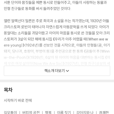
서툰 단어와 몸짓들을 예쁜 동시로 만들어주고, 아들이 사랑하는 동물과
인형 친구들로 동화를 써서 들려주었던 것이다.
앨런 알렉산더 밀른은 주로 희곡과 소설을 쓰는 작가였는데, 1920년 아들
크리스토퍼 로빈이 태어나자 자연스럽게 아동문학을 쓰게 되었다. 아이가
옹알대는 소리들을 귀담아듣고 아이의 마음을 동시로 쓴 것들을 모아 크리
스토퍼가 3살이 되던 해에 동시집 《우리가 아주 어렸을 때(When we w
ere young)》(1924년)를 선보인 것을 시작으로, 아들의 인형들(곰, 아기
돼지, 당나귀, 호랑이, 부엉이 등)을 주인공으로 한 동화 《곰돌이 푸(Winn
ie-the-Pooh)》(1926년), 6살이 된 아이의 마음을 대변하는 동시집 《이
제 우린 여섯 살이야(Now We Are Six)》(1927년), 인형 친구(상상의 세
계)와 작별하고 서서히 어린이가 되어가는 크리스토퍼 로빈의 이야기 《푸
책소개 더보기
모퉁이에 있는 집(The House at Pooh Corner)》(1928년)까지, 아이
의 성장 과정에 따라 뛰어난 작품들을 연이어 펴냈다.
목차
‘곰돌이 푸’ 이야기의 첫 번째인 《우리가 아주 어렸을 때》는 3살 정도의 아
이가 바라보는 세상을 예쁜 동심으로 노래한 동시집이다. 작가인 아빠가
시작하기 바로 전에
아들이 태어나서부터 성장 과정을 꼼꼼히 눈에 담아서 쓴 글로, 예를 들면,
아이가 길을 걸을 때 꼭 네모칸만 밟는 모습, 오동통한 곰돌이 인형을 사랑
길모퉁이 ｜ 버킹엄 궁전 ｜ 행복 ｜ 이름 짓기 ｜ 강아지와 나 ｜ 경쾌한