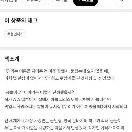
저자 소개
관련분류
품목정보
책 속으로
이 상품의 태그
#청년패스
책소개
‘푸’라는 이름을 지어준 건 아주 잘했어. 불렀는데 오지 않을 때,
마치 별 관심이 없어서 “푸” 하고 콧방귀를 뀐 것처럼 굴 수 있잖아!
‘곰돌이 푸’ 이야기는 어떻게 탄생했을까?
작가 A.A.밀른이 세 살배기 아들 크리스토퍼 로빈에게 들려주던
귀엽고 사랑스러운 말놀이 동시집 《우리가 아주 어렸을 때》에서 시작되다
전 세계에서 가장 사랑받는 곰인형, 영국 판타지의 최고 캐릭터 ‘곰돌이
푸’는 아빠가 아들을 사랑하는 마음에서 탄생했다. 작가인 아빠가 아이의