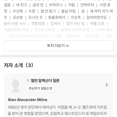
하는 마음, 발가락 사이에 모래가 까끌거릴 때의 행복한 웃음 등 엉뚱하지
걸음 ｜ 네 친구 ｜ 금과 칸 ｜ 브라우니 ｜ 자립 ｜ 안락의자 ｜ 시장 광
만 사랑스러운 순간들을 포착해서 동시로 만들었다. 그래서 의성어 의태어
장 ｜ 수선화 ｜ 수련 ｜ 말 안 듣기 ｜ 봄날 아침 ｜ 섬 ｜ 세 마리 아기 여
가 많은 짧은 문장들이 경쾌하고 재미나게 읽히는 것이, 딱 부모가 아이에
우 ｜ 공손함 ｜ 조나단 조 ｜ 동물원에서 ｜ 우유죽 ｜ 잃어버렸어요 ｜
게 읽어주기 좋은 운율이다. 하지만 여느 아동문학이 그러하듯, 어른들이
왕의 아침 식사 ｜ 깡충깡충 ｜ 집에서 ｜ 집이 아닌 집 ｜ 여름 오후 ｜
읽어도 뭉클해지며 잊고 있던 동심을 발견하게 되는 감동까지 전해준다.
겨울잠쥐와 의사 ｜ 구두와 스타킹 ｜ 발가락 사이의 모래 ｜ 기사와 숙녀
｜ 꼬마 보핍과 파란 옷의 소년 ｜ 거울 ｜ 중간에서 ｜ 침입자들 ｜ 차를
마시기 전 ｜ 테디 베어 ｜ 나쁜 브라이언 보타니 경 ｜ 유행 ｜ 연금술사
목차 더보기
｜ 어른 ｜ 내가 왕이라면 ｜ 저녁 기도(이 시는 메리 왕비의 인형의 집 서
재에 있는 것을 특별히 허가를 받아 이 책에 수록했다.)
저자 소개
3
앨런 알렉산더 밀른 연보
저
앨런 알렉산더 밀른
관심작가 알림신청
Alan Alexander Milne
1882년 영국 런던에서 태어났다. 어렸을 때, H. G. 웰즈에게 가르침
을 받아 큰 영향을 받았으며, 공립학교 웨스트민스터 및 케임브리지