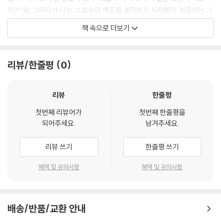
지?” 뭐, 그러다가 나는 그 호수의 백조를 생각하기 시작했다. 처음에는 그
백조의 이름이 푸라서 참 다행이라고 생각했다. 그러고는 그만 생각하려고
책 속으로 더보기
했는데……. 시는 나의 의도와는 전혀 다르게 써졌다. 지금 내가 말할 수 있
는 건, 크리스토퍼 로빈이 아니었더라면 그 시를 쓰지 않았으리라는 것뿐
이다.
리뷰/한줄평
0
---「시작하기 바로 전에」 중에서
아우성치는 바다에 왔어.
리뷰
한줄평
크리스토퍼와 함께.
첫번째 리뷰어가
첫번째 한줄평을
보모가 각각 6펜스씩 줬거든.
되어주세요.
남겨주세요.
그래서 해변으로 왔지.
모래가 눈과 귀와 코에 들어갔어.
리뷰 쓰기
한줄평 쓰기
머리카락이랑, 발가락 사이에도 묻었고.
시원한 북서풍이 불 때마다
혜택 및 유의사항
혜택 및 유의사항
크리스토퍼는 까끌까끌
발가락 사이의 모래를 느꼈대.
(……)
배송/반품/교환 안내
집에 돌아왔을 때, 모래가 우리 머리카락에,