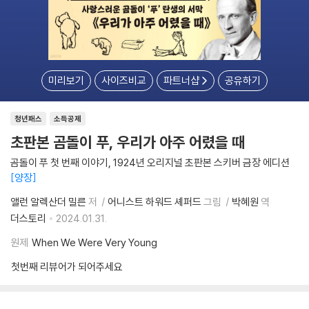
미리보기
사이즈비교
파트너샵
공유하기
청년패스
소득공제
초판본 곰돌이 푸, 우리가 아주 어렸을 때
곰돌이 푸 첫 번째 이야기, 1924년 오리지널 초판본 스키버 금장 에디션
양장
앨런 알렉산더 밀른
저
어니스트 하워드 셰퍼드
그림
박혜원
역
더스토리
2024.01.31.
원제
When We Were Very Young
첫번째 리뷰어가 되어주세요