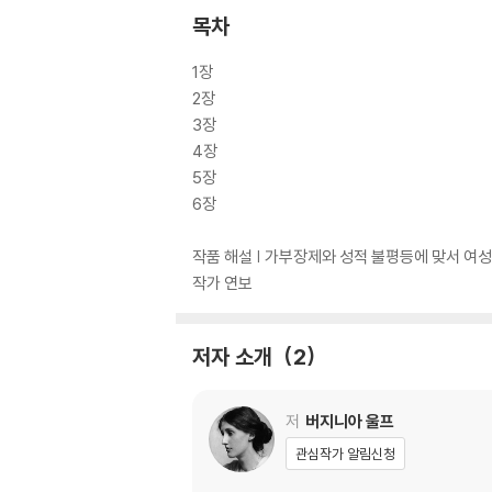
목차
1장
2장
3장
4장
5장
6장
작품 해설 | 가부장제와 성적 불평등에 맞서 여
작가 연보
저자 소개
2
저
버지니아 울프
관심작가 알림신청