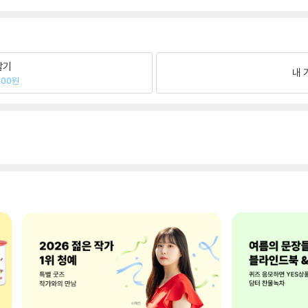
팔기
내 
000원