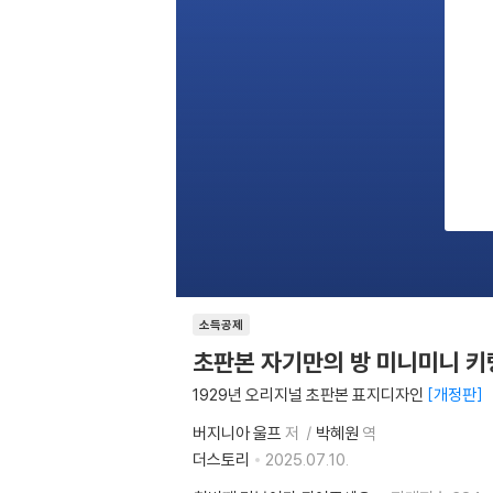
소득공제
초판본 자기만의 방 미니미니 키
1929년 오리지널 초판본 표지디자인
개정판
버지니아 울프
저
박혜원
역
더스토리
2025.07.10.