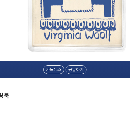
카드뉴스
공유하기
링북