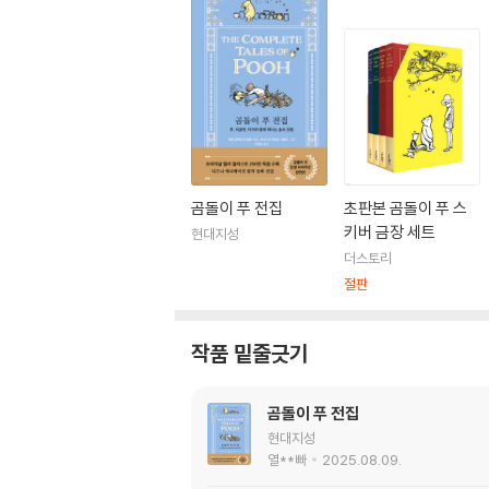
곰돌이 푸 전집
초판본 곰돌이 푸 스
키버 금장 세트
현대지성
더스토리
절판
작품 밑줄긋기
곰돌이 푸 전집
현대지성
열**빠
2025.08.09.