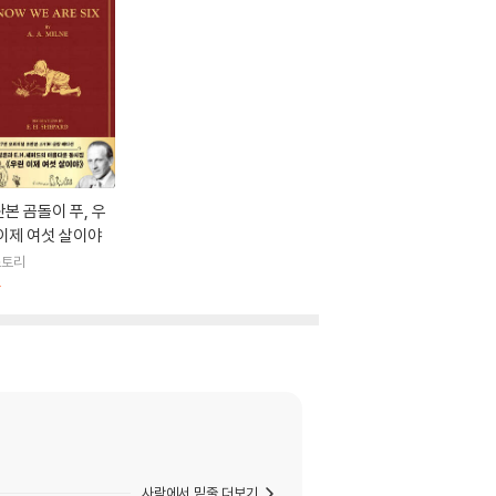
본 곰돌이 푸, 우
이제 여섯 살이야
스토리
판
사락에서 밑줄 더보기