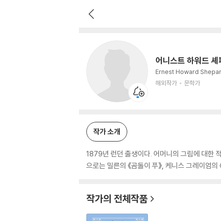
어니스트 하워드 셰퍼드
해외작가
문학가
어니스트 하워드 셰
Ernest Howard Shepa
해외작가
문학가
작가 소개
1879년 런던 출생이다. 어머니의 그림에 대한
으로는 밀른의 《곰돌이 푸》, 케니스 그레이엄의 
작가의 전체작품