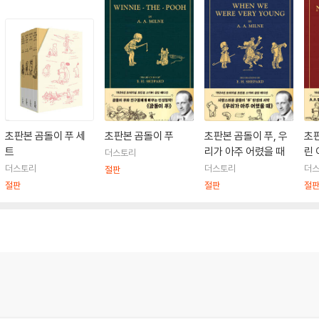
초판본 곰돌이 푸 세
초판본 곰돌이 푸
초판본 곰돌이 푸, 우
초판
트
리가 아주 어렸을 때
린 
더스토리
더스토리
더스토리
더
절판
절판
절판
절