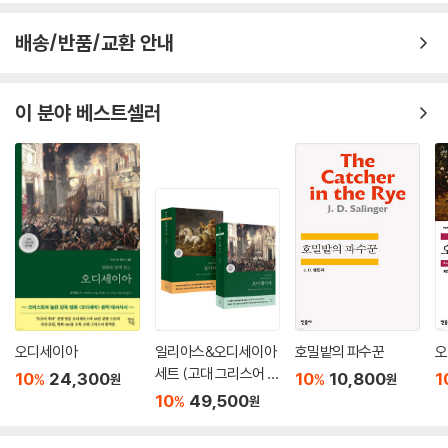
배송/반품/교환 안내
이 분야 베스트셀러
오디세이아
일리아스&오디세이아
호밀밭의 파수꾼
오
세트 (고대 그리스어 완
10
24,300
10
10,800
1
%
%
원
원
역본)
10
49,500
%
원