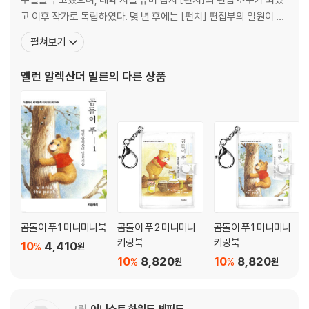
고 이후 작가로 독립하였다. 몇 년 후에는 [펀치] 편집부의 일원이 되
어 해 학적인 시와 기발한 평론들을 쓰기도 했다. 1913년에 도로시 다
펼쳐보기
핀 드 셀린코트와 결혼한 후, 그의 아들인 크리스토퍼 로빈 밀른이 태
어났다. 제1차 세계대전 후에는 풍자적이고 해학적인 작품을 쓰는 작
앨런 알렉산더 밀른
의 다른 상품
가로 널리 알려졌으며, 이 시기에 인생
곰돌이 푸 1 미니미니북
곰돌이 푸 2 미니미니
곰돌이 푸 1 미니미니
키링북
키링북
10
4,410
%
원
10
8,820
10
8,820
%
%
원
원
그림
어니스트 하워드 셰퍼드