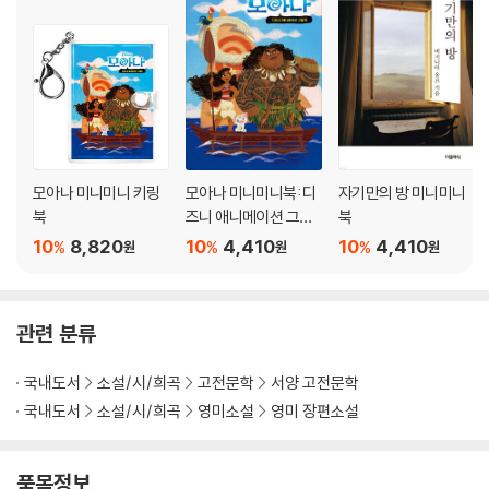
모아나 미니미니 키링
모아나 미니미니북: 디
자기만의 방 미니미니
북
즈니 애니메이션 그림
북
책 (한글판)
10
8,820
10
4,410
10
4,410
%
%
%
원
원
원
관련 분류
국내도서
소설/시/희곡
고전문학
서양 고전문학
국내도서
소설/시/희곡
영미소설
영미 장편소설
품목정보