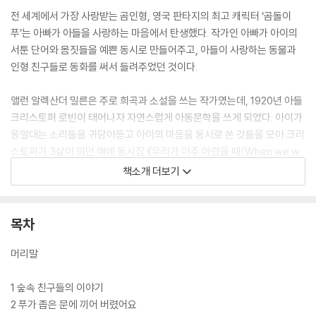
전 세계에서 가장 사랑받는 곰인형, 영국 판타지의 최고 캐릭터 ‘곰돌이
푸’는 아빠가 아들을 사랑하는 마음에서 탄생했다. 작가인 아빠가 아이의
서툰 단어와 몸짓들을 예쁜 동시로 만들어주고, 아들이 사랑하는 동물과
인형 친구들로 동화를 써서 들려주었던 것이다.
앨런 알렉산더 밀른은 주로 희곡과 소설을 쓰는 작가였는데, 1920년 아들
크리스토퍼 로빈이 태어나자 자연스럽게 아동문학을 쓰게 되었다. 아이가
옹알대는 소리들을 귀담아듣고 아이의 마음을 동시로 쓴 것들을 모아 크리
스토퍼가 3살이 되던 해에 동시집 《우리가 아주 어렸을 때(When we w
ere young)》(1924년)를 선보인 것을 시작으로, 아들의 인형들(곰, 아기
책소개 더보기
돼지, 당나귀, 호랑이, 부엉이 등)을 주인공으로 한 동화 《곰돌이 푸(Winn
ie-the-Pooh)》(1926년), 6살이 된 아이의 마음을 대변하는 동시집 《이
제 우린 여섯 살이야(Now We Are Six)》(1927년), 인형 친구(상상의 세
목차
계)와 작별하고 서서히 어린이가 되어가는 크리스토퍼 로빈의 이야기 《푸
모퉁이에 있는 집(The House at Pooh Corner)》(1928년)까지, 아이
머리말
의 성장 과정에 따라 뛰어난 작품들을 연이어 펴냈다.
1 숲속 친구들의 이야기
‘곰돌이 푸’ 이야기의 두 번째인 《곰돌이 푸(원제 : Winnie-the-Pooh)》
2 푸가 좁은 문에 끼어 버렸어요