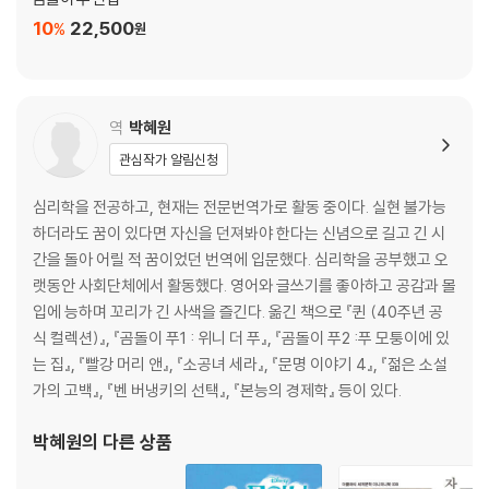
10
22,500
%
원
역
박혜원
관심작가 알림신청
심리학을 전공하고, 현재는 전문번역가로 활동 중이다. 실현 불가능
하더라도 꿈이 있다면 자신을 던져봐야 한다는 신념으로 길고 긴 시
간을 돌아 어릴 적 꿈이었던 번역에 입문했다. 심리학을 공부했고 오
랫동안 사회단체에서 활동했다. 영어와 글쓰기를 좋아하고 공감과 몰
입에 능하며 꼬리가 긴 사색을 즐긴다. 옮긴 책으로 『퀸 (40주년 공
식 컬렉션)』, 『곰돌이 푸1 : 위니 더 푸』, 『곰돌이 푸2 :푸 모퉁이에 있
는 집』, 『빨강 머리 앤』, 『소공녀 세라』, 『문명 이야기 4』, 『젊은 소설
가의 고백』, 『벤 버냉키의 선택』, 『본능의 경제학』 등이 있다.
박혜원
의 다른 상품