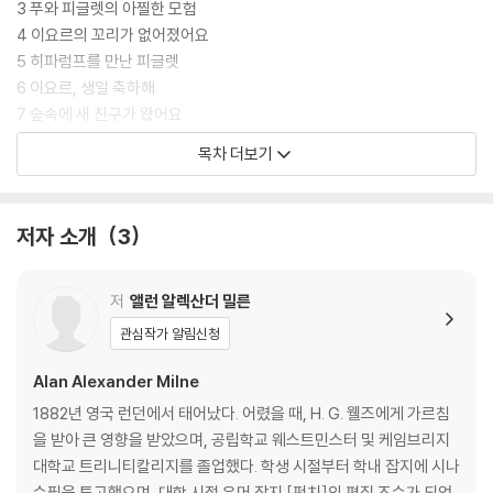
는 A. A. 밀른이 아들의 장난감 인형들을 주인공으로 쓴 따뜻한 동화다. 크
3 푸와 피글렛의 아찔한 모험
리스토퍼 로빈은 수줍음이 많은 아이여서 또래들과 어울려 놀기보다는 런
4 이요르의 꼬리가 없어졌어요
던 동물원에 가기를 즐겼고, 특히 꼬마 흑곰 ‘위니’와 백조 ‘푸’를 좋아해서
5 히파럼프를 만난 피글렛
당시 유행하던 장난감 곰인형 ‘에드워드 베어’에 ‘위니 더 푸’라는 이름을
6 이요르, 생일 축하해
붙여주었다. 이에 작가는 아들의 곰인형 ‘위니 더 푸’와 다른 인형들(꼬마
7 숲속에 새 친구가 왔어요
돼지 피글렛, 회색 당나귀 이요르, 호랑이 티거, 부엉이 아울 등)이 등장하
8 북극 타몸을 떠나는 친구들
목차 더보기
는 동화를 썼고, 잡지사 동료인 어니스트 하워드 셰퍼드의 삽화를 곁들여
9 피글렛을 도와줘
아들이 여섯 살이 되던 해에 발표했다.
10 잘 가, 나의 친구들
저자 소개
3
어린아이에게 들려주려고 썼던 이 ‘느리고 단순하고 엉뚱한’ 이야기는, 어
작품 해설
른들에게 ‘자라면서 추방되었던 어린이의 세계’에 대한 향수를 불러일으켜
작가 연보
전 세계적인 사랑을 받게 되었다. 머리 나쁜 푸가 어떤 곡해도 없이 세상을
저
앨런 알렉산더 밀른
받아들이고 긍정할 때, 겁쟁이 피글렛이 조용히 용기를 낼 때, 이요르가 냉
관심작가 알림신청
소적으로 세상을 푸념할 때, 단순해 보이지만 동물 친구들의 진심이 묻어
나는 대화들은 지금까지도 많은 사람들이 인용하고 곱씹어볼 만큼 깊은 울
Alan Alexander Milne
림을 준다.
1882년 영국 런던에서 태어났다. 어렸을 때, H. G. 웰즈에게 가르침
을 받아 큰 영향을 받았으며, 공립학교 웨스트민스터 및 케임브리지
대학교 트리니티칼리지를 졸업했다. 학생 시절부터 학내 잡지에 시나
수필을 투고했으며, 대학 시절 유머 잡지 [펀치]의 편집 조수가 되었