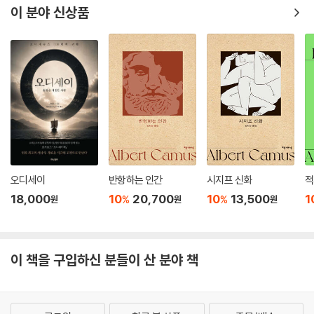
이 분야 신상품
오디세이
반항하는 인간
시지프 신화
적
18,000
10
20,700
10
13,500
1
%
%
원
원
원
이 책을 구입하신 분들이 산 분야 책