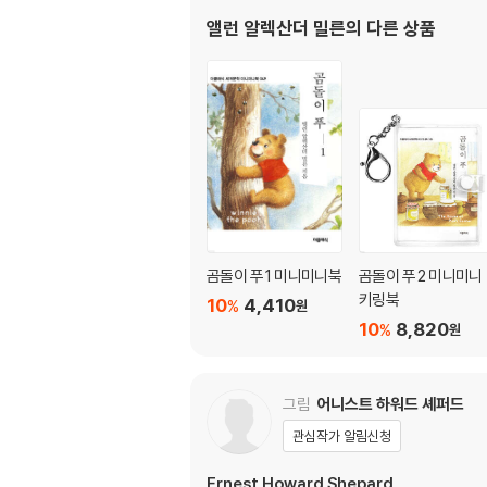
앨런 알렉산더 밀른
의 다른 상품
곰돌이 푸 1 미니미니북
곰돌이 푸 2 미니미니
키링북
10
4,410
%
원
10
8,820
%
원
그림
어니스트 하워드 셰퍼드
관심작가 알림신청
Ernest Howard Shepard