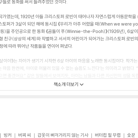
구들로 동화를 써서 들려주었던 것이다.
작가였는데, 1920년 아들 크리스토퍼 로빈이 태어나자 자연스럽게 아동문학을
퍼가 3살이 되던 해에 동시집 《우리가 아주 어렸을 때(When we were you
등)을 주인공으로 한 동화 《곰돌이 푸(Winnie-the-Pooh)》(1926년), 
), 인형 친구(상상의 세계)와 작별하고 서서히 어린이가 되어가는 크리스토퍼 로빈의 
장 과정에 따라 뛰어난 작품들을 연이어 펴냈다.
섯 살이야》는 자아가 생기기 시작한 6살 아이의 마음을 노래한 동시집이다. 작가는
는 마음 한켠에, 아이로 머물러 있을 수 없는 슬픔도 느낀다’는 의미라고 밝혔다. 
봤으면 좋겠어요” 같은 말들에서 보여지듯, 아이는 남들과 다른 자신만의 성을 
지’ 고민한다. 어린 시절과 담담하게 이별하는 과정이 엿보이기에 전작인 《우리가
책소개 더보기
상하기에 더없이 좋은 동시집이다.
｜ 빙커 ｜ 버찌 씨 ｜ 갑옷이 삐걱거리지 않는 기사 ｜ 버터컵 필 무렵 ｜ 숯꾼 