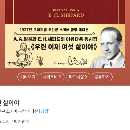
미리보기
사이즈비교
파트너샵
공유하기
섯 살이야
초판본 스키버 금장 에디션
양장
드
그림
박혜원
역