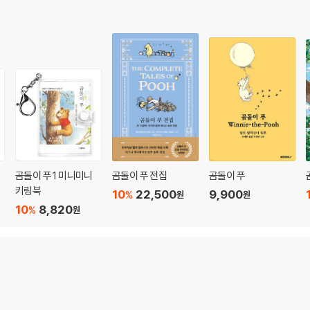
곰돌이 푸 1 미니미니
곰돌이 푸 전집
곰돌이 푸
키링북
10
22,500
9,900
%
원
원
10
8,820
%
원