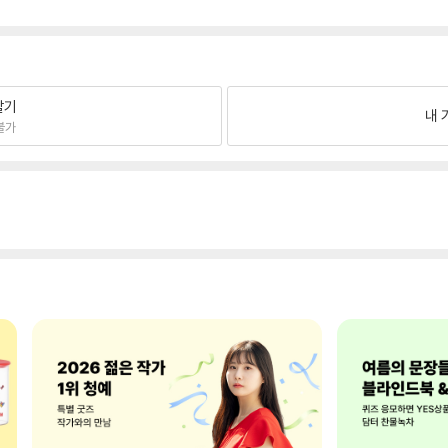
팔기
내 
불가