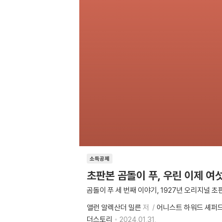
소득공제
초판본 곰돌이 푸, 우린 이제 여
곰돌이 푸 세 번째 이야기, 1927년 오리지널 
앨런 알렉산더 밀른
저
어니스트 하워드 셰퍼
더스토리
2024.01.31.