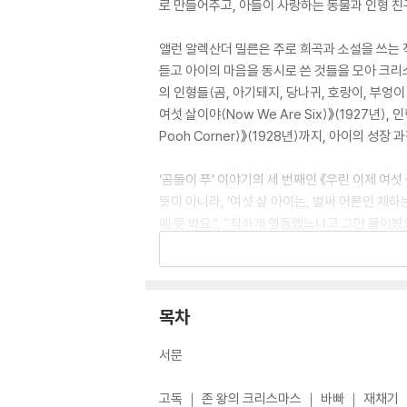
로 만들어주고, 아들이 사랑하는 동물과 인형 친
앨런 알렉산더 밀른은 주로 희곡과 소설을 쓰는 
듣고 아이의 마음을 동시로 쓴 것들을 모아 크리스토
의 인형들(곰, 아기돼지, 당나귀, 호랑이, 부엉이 
여섯 살이야(Now We Are Six)》(1927년
Pooh Corner)》(1928년)까지, 아이의 성
‘곰돌이 푸’ 이야기의 세 번째인 《우린 이제 여
뜻이 아니라, ‘여섯 살 아이는, 벌써 어른인 체하
에 못 봐요”, “착하게 행동했느냐고 그만 물어
일들에 ‘어떻게 행동하고 어떤 감정을 느껴야 할
력과 경쾌한 말맛은 여전해서 소리내 읽으며 감
목차
서문
고독 ｜ 존 왕의 크리스마스 ｜ 바빠 ｜ 재채기 