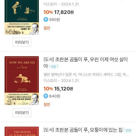
원
역
더스토리
2024.1.31.
10
17,820
%
원
990원
절판
미리보기
초판본 곰돌이 푸, 우린 이제 여섯 살이
[도서]
야
[
]
양장
앨런 알렉산더 밀른
저
어니스트 하워드 셰퍼드
그림
박혜
원
역
더스토리
2024.1.31.
10
15,120
%
원
840원
절판
미리보기
초판본 곰돌이 푸, 모퉁이에 있는 집
[도서]
[
양장