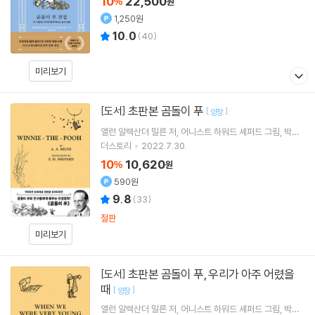
10
22,500
%
원
1,250원
10.0
(
40
)
미리보기
초판본 곰돌이 푸
[도서]
[
]
양장
앨런 알렉산더 밀른
저
어니스트 하워드 셰퍼드
그림
박혜
원
역
더스토리
2022.7.30.
10
10,620
%
원
590원
9.8
(
33
)
절판
미리보기
초판본 곰돌이 푸, 우리가 아주 어렸을
[도서]
때
[
]
양장
앨런 알렉산더 밀른
저
어니스트 하워드 셰퍼드
그림
박혜