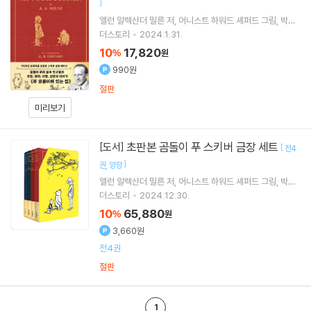
]
앨런 알렉산더 밀른
저
어니스트 하워드 셰퍼드
그림
박혜
원
역
더스토리
2024.1.31.
10
17,820
%
원
990원
절판
미리보기
초판본 곰돌이 푸 스키버 금장 세트
[도서]
[
전4
]
권
양장
앨런 알렉산더 밀른
저
어니스트 하워드 셰퍼드
그림
박혜
원
역
더스토리
2024.12.30.
10
65,880
%
원
3,660원
전4권
절판
1