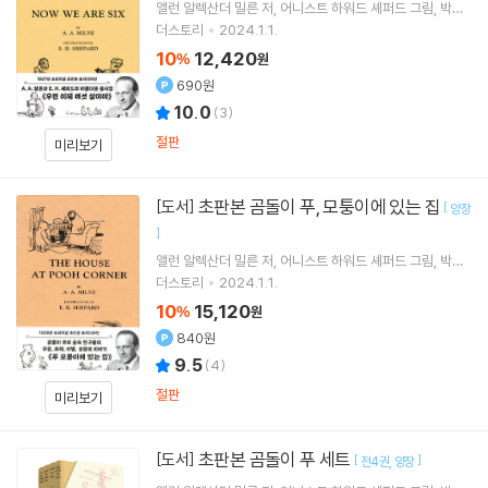
앨런 알렉산더 밀른
저
어니스트 하워드 셰퍼드
그림
박혜
원
역
더스토리
2024.1.1.
10
12,420
%
원
690원
10.0
(
3
)
절판
미리보기
초판본 곰돌이 푸, 모퉁이에 있는 집
[도서]
[
양장
]
앨런 알렉산더 밀른
저
어니스트 하워드 셰퍼드
그림
박혜
원
역
더스토리
2024.1.1.
10
15,120
%
원
840원
9.5
(
4
)
절판
미리보기
초판본 곰돌이 푸 세트
[도서]
[
]
전4권
양장