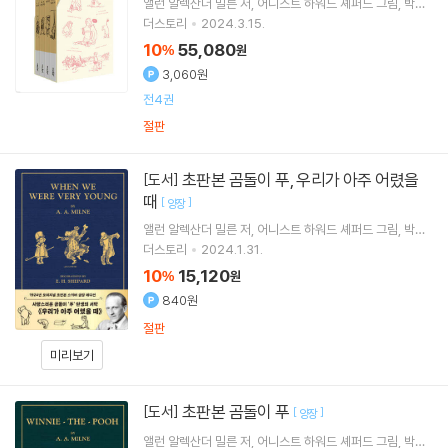
앨런 알렉산더 밀른
저
어니스트 하워드 셰퍼드
그림
박혜
원
역
더스토리
2024.3.15.
10
55,080
%
원
3,060원
전4권
절판
초판본 곰돌이 푸, 우리가 아주 어렸을
[도서]
때
[
]
양장
앨런 알렉산더 밀른
저
어니스트 하워드 셰퍼드
그림
박혜
원
역
더스토리
2024.1.31.
10
15,120
%
원
840원
절판
미리보기
초판본 곰돌이 푸
[도서]
[
]
양장
앨런 알렉산더 밀른
저
어니스트 하워드 셰퍼드
그림
박혜