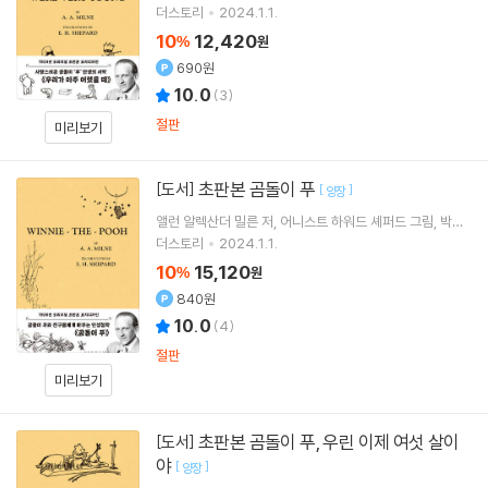
원
역
더스토리
2024.1.1.
10
12,420
%
원
690원
10.0
(
3
)
절판
미리보기
초판본 곰돌이 푸
[도서]
[
]
양장
앨런 알렉산더 밀른
저
어니스트 하워드 셰퍼드
그림
박혜
원
역
더스토리
2024.1.1.
10
15,120
%
원
840원
10.0
(
4
)
절판
미리보기
초판본 곰돌이 푸, 우린 이제 여섯 살이
[도서]
야
[
]
양장