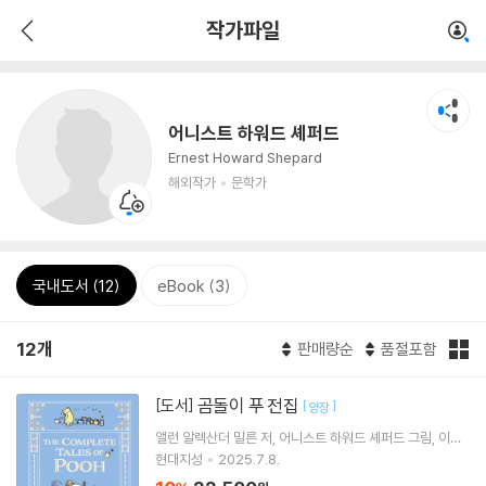
작가파일
어니스트 하워드 셰퍼드
Ernest Howard Shepard
해외작가
문학가
국내도서 (12)
eBook (3)
12개
판매량순
품절포함
곰돌이 푸 전집
[도서]
[
]
양장
앨런 알렉산더 밀른
저
어니스트 하워드 셰퍼드
그림
이종
인
역
현대지성
2025.7.8.