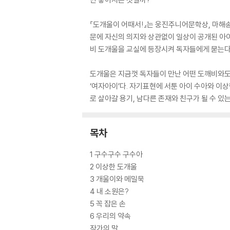
『도개울이 어때서!』는 웅진주니어문학상, 마해
문에 자신의 의지와 상관없이 일상이 공개된 아이에
비 도개울을 교실에 등장시켜 독자들에게 묻는다. 
도개울은 지금껏 독자들이 만난 어떤 도깨비와도
‘여자아이’다. 자기표현에 서툰 아이 수아와 이
로 살아갈 용기, 남다른 존재와 친구가 될 수 있
목차
1 구수구수 구수아
2 이상한 도개울
3 개울이와 메밀묵
4 내 소원은?
5 꼭 잡은 손
6 우리의 약속
작가의 말