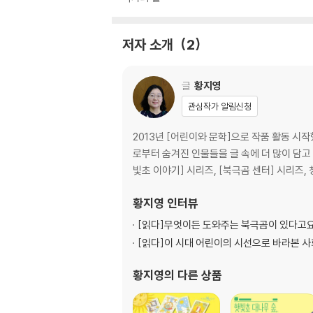
저자 소개
2
글
황지영
관심작가 알림신청
2013년 [어린이와 문학]으로 작품 활동 시
로부터 숨겨진 인물들을 글 속에 더 많이 담고 싶
빛초 이야기] 시리즈, [북극곰 센터] 시리즈,
황지영
인터뷰
[읽다]
무엇이든 도와주는 북극곰이 있다고
[읽다]
이 시대 어린이의 시선으로 바라본 사
황지영
의 다른 상품