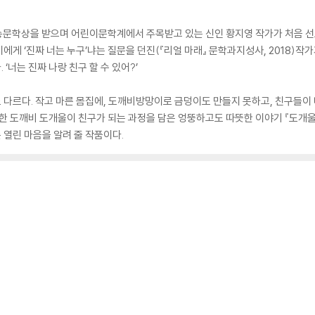
송문학상을 받으며 어린이문학계에서 주목받고 있는 신인 황지영 작가가 처음 선
게 ‘진짜 너는 누구’냐는 질문을 던진(『리얼 마래』 문학과지성사, 2018)작
‘너는 진짜 나랑 친구 할 수 있어?’
 다르다. 작고 마른 몸집에, 도깨비방망이로 금덩이도 만들지 못하고, 친구들이
상한 도깨비 도개울이 친구가 되는 과정을 담은 엉뚱하고도 따뜻한 이야기 『도개울
는 열린 마음을 알려 줄 작품이다.