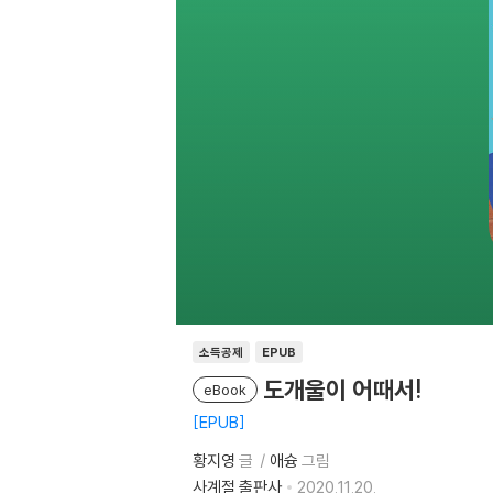
소득공제
EPUB
도개울이 어때서!
eBook
EPUB
황지영
글
애슝
그림
사계절 출판사
2020.11.20.