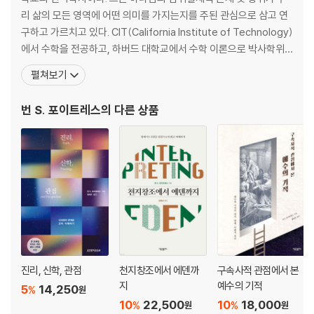
12 성경 역사 속 하나님
리 삶의 모든 영역에 어떤 의미를 가지는지를 주된 관심으로 삼고 연
13 하나님의 목적을 이해할 때 주의 사항
구하고 가르치고 있다. CIT(California Institute of Technology)
14 신적 목적 인식의 가치
에서 수학을 전공하고, 하버드 대학교에서 수학 이론으로 박사학위
15 역사 이해를 이끌어 가는 성경의 원칙
(Ph. D.)를 받았다. 얼마간 대학에서 수학을 가르치기도 한 그는 197
펼쳐보기
16 학문적 역사 분석
1년에 웨스트민스터 신학교에 입학하여 신학 공부를 시작했다. 1977
17 종교적 ‘중립’에 대한 압박
년에 영국 케임브리지 대학교에서 문학석사(M. Litt.) 학위를, 1981
번 S. 포이트레스
의 다른 상품
18 요한계시록에 나오는 원칙 적용하기
년
PART 4 역사 저술은 어떤 모습인가?: 특정 시기에 관한 글쓰기의 과제
19 로마제국의 기독교
20 종교개혁과 그 이후를 해석하기
21 다른 문명의 역사
PART 5 역사를 생각하는 방법에 관한 대안적 견해: 그리스도인 사이에
경쟁하는 역사 연구 방법
진리, 신학, 관점
천지창조에서 에덴까
구속사적 관점에서 본
지
예수의 기적
5
14,250
%
원
22 역사 기술의 다섯 가지 형태
10
22,500
10
18,000
%
%
원
원
23 섭리주의 평가