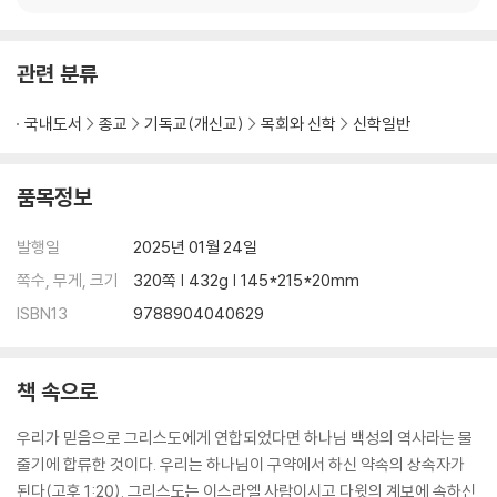
24 기독교 역사 기술의 그 외 형태
25 역사 기술에 관한 관점
관련 분류
26 섭리주의에 대한 추가 고찰
국내도서
종교
기독교(개신교)
목회와 신학
신학일반
부록: 마크 놀이 말하는 섭리
참고 문헌
품목정보
발행일
2025년 01월 24일
쪽수, 무게, 크기
320쪽 | 432g | 145*215*20mm
ISBN13
9788904040629
책 속으로
우리가 믿음으로 그리스도에게 연합되었다면 하나님 백성의 역사라는 물
줄기에 합류한 것이다. 우리는 하나님이 구약에서 하신 약속의 상속자가
된다(고후 1:20). 그리스도는 이스라엘 사람이시고 다윗의 계보에 속하신