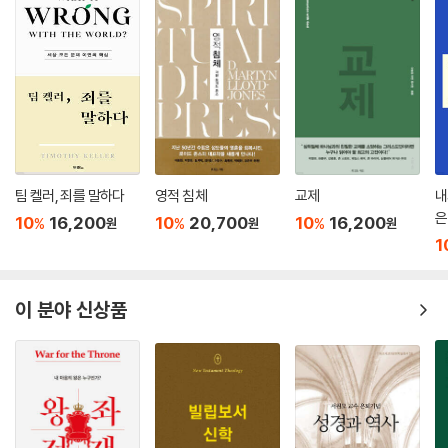
면 거기에는 세속주의자가 편안하게 여길 만한 면이 있다. 그런 읽을거리
범위한 관련 주제를 칼뱅이 부러워할 정도로 간단명료하게 다룬다. 저자는
라면 종교적, 도덕적 신념이 각기 다른 사람들이라도 삼천포로 빠지지 않
일반 은혜를 의미, 사건, 사람들에게 적용할 때 일반 은혜와 그 정반대 개념
고 읽을 수 있다. 반면에 신념을 은폐하면 중립성에 대한 거짓된 감각이 생
사이에서 적절한 균형을 딱 유지하면서, (마르크스주의와 논리 실증주의
길 수 있다. 선택하지 않기는 불가능하다. 또한 역사의 의미는 물론, 역사에
같은) 환원주의적 접근법 일체에 대해 반대 주장을 펼치고 성경의 통일성
담긴 인간의 의미를 어느 정도 폭넓게 인식하지 않는다면 의미 있는 기고
과 다양성과 유일성, 섭리, 우리 이해력의 한계와 같은 문제를 넓게 다룬다.
문을 쓸 수가 없다.
또한 역사 집필에서 종교적 입장을 피할 수 없음을 보여 주고 역사를 진정
--- 「17. 종교적 ‘중립’에 대한 압박」 중에서
성경적 관점으로 집필하라고 강권하면서, 가장 다채롭고 짜임새가 좋은 역
사 기록이 나올 다각적 접근법을 주장한다. 그러한 접근법은 하나님의 섭
팀 켈러, 죄를 말하다
영적 침체
교제
내
하나님을 섬기는 사람들이 있고 사탄과 짐승을 섬기는 사람들이 있다. 이
리를 인정하는 동시에 우리는 피조물이므로 하나님이 주관하시는 역사의
은
10
16,200
10
20,700
10
16,200
%
%
%
원
원
원
쪽 아니면 저쪽인 것이다. 이 양극성이 아담의 타락 이후로 역사에서 시종
의미를 파악하는 데 한계가 있음을 기억하게 한다.
1
일관 이어졌다. 그런데 이렇게 명확하게 대조되는 원칙들이 역사적 사건의
- 앨런 스트레인지 (미드아메리카 개혁신학교 교회사 교수, The Doctrine of th
흐름에서 복잡하게 얽힌다. 그리스도인은 하나님께 속하므로 ‘성도’이며
e Spirituality of the Church in the Ecclesiology of Charles Ho
그리스도의 의에 싸인 채로, 그리스도를 본받음으로써 의롭게 살아간다.
이 분야 신상품
dge 저자)
그러나 완벽하지는 않다. 비그리스도인은 하나님을 배반해 사탄의 나라 소
속이지만(요일 5:19), 그래도 일반 은혜를 받기에 그 은혜 덕분에 지극히
악해지지 못한다.
--- 「18. 요한계시록에 나오는 원칙 적용하기」 중에서