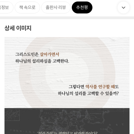
목정보
책 속으로
출판사 리뷰
추천평
상세 이미지