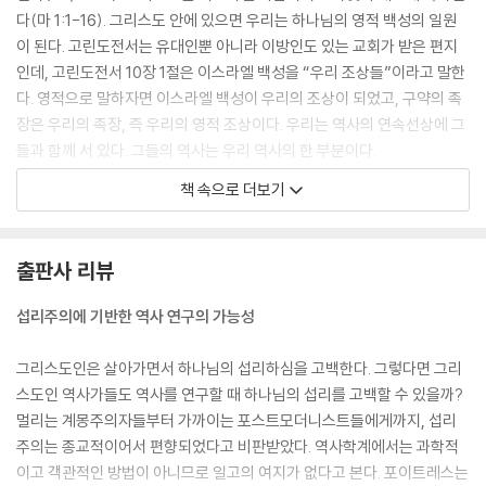
다(마 1:1-16). 그리스도 안에 있으면 우리는 하나님의 영적 백성의 일원
이 된다. 고린도전서는 유대인뿐 아니라 이방인도 있는 교회가 받은 편지
인데, 고린도전서 10장 1절은 이스라엘 백성을 “우리 조상들”이라고 말한
다. 영적으로 말하자면 이스라엘 백성이 우리의 조상이 되었고, 구약의 족
장은 우리의 족장, 즉 우리의 영적 조상이다. 우리는 역사의 연속선상에 그
들과 함께 서 있다. 그들의 역사는 우리 역사의 한 부분이다.
--- 「1. 역사의 중요성」 중에서
책 속으로 더보기
게다가 역사에 관한 글쓰기 과정에는 선택이 따른다. 가장 기본적인 선택
은 과거의 어느 조각을 글로 쓸지 정하는 것이다. 조각은 수백만 개가 있다.
출판사 리뷰
이 특정 조각을 선택한 이유는 무엇인가? … 적절한 양의 정보를 이용할 수
있더라도 아주 적은 분량만 들어갈 수 있다. 제2차 세계대전에 관해서라
섭리주의에 기반한 역사 연구의 가능성
면, 그 글은 전쟁사가 되겠는가, 아니면 외교사나 정치사나 경제사가 되겠
는가, 아니면 몇 가지를 조합한 역사가 되겠는가? 그러고 나서 작가는 어
그리스도인은 살아가면서 하나님의 섭리하심을 고백한다. 그렇다면 그리
떤 식으로 전체 논의의 체계를 잡아서 독자가 전체 내용을 일관성 있게 이
스도인 역사가들도 역사를 연구할 때 하나님의 섭리를 고백할 수 있을까?
해하게 하겠는가? 역사의 조각이 사건을 차례대로 나열하는 단순한 연대
멀리는 계몽주의자들부터 가까이는 포스트모더니스트들에게까지, 섭리
기보다 흥미로우려면 전체에 대한 감이 있어야 한다. 우리는 역사에서 의
주의는 종교적이어서 편향되었다고 비판받았다. 역사학계에서는 과학적
미를 찾고자 갈망한다. 그런데 하나님만이 전체를 아시는 분이라면, 이 의
이고 객관적인 방법이 아니므로 일고의 여지가 없다고 본다. 포이트레스는