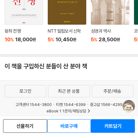
하나님은 진리의 하나님이시므로 진리에 관심이 있으시다. 올바른 답을 지
지하시고 그 답을 성경에서 제시하신다. 다시 말하지만, 이는 역사학자가
순수하게 중립적일 수는 없다는 뜻이다. 역사학자가 교리에 관심이 있다면
어느 한편을 손들기 마련이다. 교리에 관심이 없다면 교리에 관한 명백한
답이 있다는 생각을 반대함으로써 어느 한편을 손드는 것이다. 교리에 관
왕좌 전쟁
NTT 빌립보서 신학
성경과 역사
코
한 명백한 답변은 인간의 영혼을 마귀, 사망, 죄에서 구원하기 위한 영적 전
10
18,000
5
10,450
5
28,500
5
%
%
%
원
원
원
투에서 중요하다.
--- 「20. 종교개혁과 그 이후를 해석하기」 중에서
이 책을 구입하신 분들이 산 분야 책
역사 속 하나님의 목적에 대한 연구를 일컬어 섭리주의라고 할 수 있다. 섭
리주의의 가치를 두고 기독교 신자들이 논쟁을 벌인다. 그러나 우리는 하
나님이 목적을 갖고 계시다는 것을 성경을 통해 알고 있다. 그런데 그 목적
이 무엇인지는 어떻게 알 수 있는가? 우리가 하나님의 목적을 알 수 있는
로그인
최근 본 상품
주문/배송
경우는 성경에 기록된 많은 사건에서처럼 하나님이 우리에게 그분의 목적
을 알려 주실 때다. 그러나 성경에 기록되지 않은 사건에 담긴 하나님의 목
고객센터 1544-3800
티켓 1544-6399
중고샵 1566-4295
eBook 1:1문의/채팅상담
적을 묻는다면 이 쟁점은 훨씬 더 논란이 커진다. 양측의 주요 주장을 생각
해 보자.
예스이십사(주) 사업자 정보
선물하기
바로구매
카트담기
--- 「23. 섭리주의 평가」 중에서
이용약관
개인정보처리방침
청소년보호정책
PC버전
회사소개
거래처관계자께