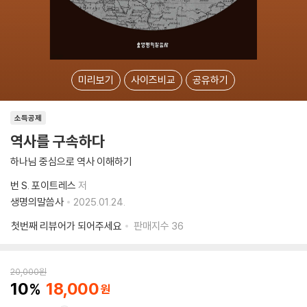
미리보기
사이즈비교
공유하기
소득공제
역사를 구속하다
하나님 중심으로 역사 이해하기
번 S. 포이트레스
저
생명의말씀사
2025.01.24.
첫번째 리뷰어가 되어주세요
판매지수
36
20,000
원
10
18,000