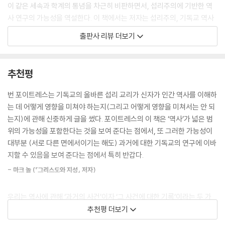
미는 무엇인가?
이 같은 세속과 학계의 통념을 차근히 비판하면서, 섭리주의에 기반한 역
--- 「2. 역사 경험」 중에서
사 연구의 가능성을 역설한다. 이 책에서는 저자는 섭리주의, 기독교 역사
학, 하나님의 목적, 성경 역사의 4가지 기본 단계(창조, 타락, 구원, 완성)
출판사 리뷰 더보기
사람들을 암흑의 왕국과 빛의 왕국으로 나누면 우리가 역사에 관해 생각하
를 탐색한다. 독자는 이 책을 읽으며 역사를 보는 시각과 방법을 정돈하고,
는 데 영향을 미친다. 사람들은 하나님 편이나 하나님 반대편 중 하나에 속
역사 전반에 걸친 하나님의 주관하심과 섭리하심을 이해하게 될 것이다.
한다. 그리고 그런 중대한 신념이 역사를 생각하는 방식과 집필하는 방식
이를 통해 역사를 살펴볼 때도 하나님을 힘껏 섬길 수 있도록 도움을 얻을
추천평
에 영향을 미친다. 그리스도인이 역사를 다루는 방식은 비그리스도인의 방
것이다.
식과 다르다. 하지만 현실적으로 사람들이 삶의 여러 영역에서 혼란스럽게
번 포이트레스는 기독교의 올바른 섭리 교리가 신자가 인간 역사를 이해하
뒤섞여 있듯이 역사에 관해서도 마찬가지다. 하나님에 대한 반항에 고삐가
추천합니다!
는 데 어떻게 영향을 미쳐야 하는지(그리고 어떻게 영향을 미쳐서는 안 되
없다면, 다른 주제는 물론이고 역사에도 거짓과 기만이 급격히 늘어날 것
는지)에 관해 신중하게 글을 썼다. 포이트레스의 이 책은 ‘역사’가 넓은 범
이다. 그러나 일반 은혜 덕분에 비그리스도인은 극단으로 치닫지 않는다.
ㆍ역사에 관심 있는 그리스도인
위의 가능성을 포함한다는 것을 보여 준다는 점에서, 또 그러한 가능성이
반면 육신에서 비롯된 죄 때문에 그리스도인은 역사에 관해 생각하고 글을
ㆍ기독교적 방법론에 따른 역사 연구를 고민하는 학생, 연구자
대부분 (서로 다른 면에서이기는 해도) 과거에 대한 기독교의 연구에 이바
쓸 때 방해받고 타협한다. 여러 동기가 뒤섞이기에 뒤섞인 결과가 나오는
ㆍ성경 역사와 관련해 목회적 적용을 고민하는 사역자
지할 수 있음을 보여 준다는 점에서 특히 반갑다.
것이다.
ㆍ포이트레스의 저작에 관심 있는 독자
--- 「4. 영적 대립: 흑암과 빛」 중에서
- 마크 놀 (『그리스도와 지성』 저자)
어떤 이유로 역사를 올바르게 분석하는 방법이 하나만 있다고 생각하는
우리는 역사에 관해 ‘과거의 사건’이자 ‘그 사건에 대한 기록’이라는 두 가
가? 한 분 하나님이 존재하신다면, 하나님이 역사에 관한 생각의 궁극적
지 의미에서 그리스도인답게 생각할 수 있는가? 번 포이트레스는 우리가
추천평 더보기
기준이다. 하지만 만약 우리가 하나님을 저버린다면, 양립할 수 없고 상충
그렇게 할 수 있다고 단언하고, 신자가 과거를 어떻게 이해해야 하는지, 또