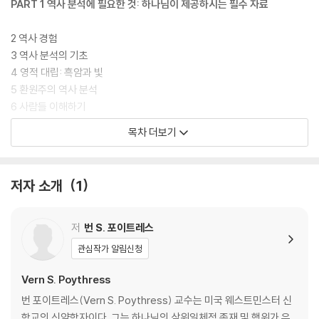
PART 1 역사 분석에 필요한 것: 하나님이 제공하시는 필수 자료
2 역사 경험
3 역사 분석의 기초
4 영적 대립: 흑암과 빛
5 환원주의 역사 분석
6 사람들 이해하기
7 역사의 원인 이해하기
목차 더보기
8 기적
PART 2 성경에 있는 역사: 성경은 역사 집필을 어떻게 시작하는가
저자 소개
1
9 성경 역사에 있는 통일성
10 성경 역사에 있는 다양성
저
번 S. 포이트레스
11 성경의 유일성
관심작가 알림신청
PART 3 역사 속 하나님의 목적 이해: 역사 연구 속 하나님의 목적과 우리
Vern S. Poythress
의 한계
번 포이트레스(Vern S. Poythress) 교수는 미국 웨스트민스터 신
학교의 신약학자이다. 그는 하나님의 삼위일체적 존재 및 행위가 우