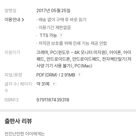
발행일
2017년 05월 25일
이용안내
배송 없이 구매 후 바로 읽기
이용기간 제한없음
TTS 가능
저작권 보호를 위해 인쇄 기능 제공 안함
지원기기
크레마, PC(윈도우 - 4K 모니터 미지원), 아이폰, 아이
패드, 안드로이드폰, 안드로이드패드, 전자책단말기(저
사양 기기 사용 불가), PC(Mac)
파일/용량
PDF(DRM) | 2.91MB
글자 수/ 페이지
약 31쪽
수
ISBN13
9791187439318
출판사 리뷰
천진난만한 아이에게는