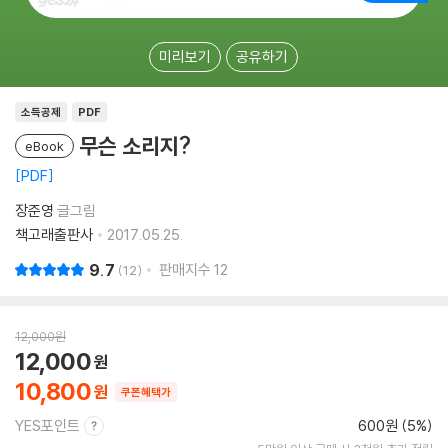
미리보기
공유하기
소득공제
PDF
무슨 소리지?
eBook
PDF
장준영
글그림
책고래출판사
2017.05.25.
9.7
판매지수
12
12
12,000
원
12,000
10,800
쿠폰혜택가
YES포인트
600원 (5%)