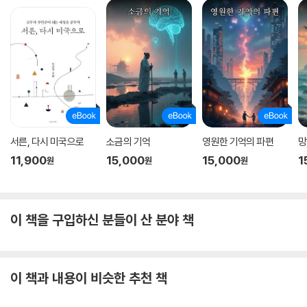
서른, 다시 미국으로
소금의 기억
영원한 기억의 파편
망
11,900
15,000
15,000
1
원
원
원
이 책을 구입하신 분들이 산 분야 책
이 책과 내용이 비슷한 추천 책