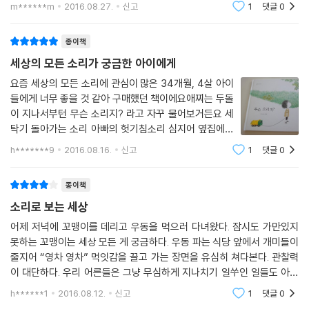
무슨 소리지? 제목만 보면 아이와 함께 다니며 주위 다양한 소리들로 자연
m******m
2016.08.27.
신고
1
댓글
0
을 따라가는
종이책
세상의 모든 소리가 궁금한 아이에게
요즘 세상의 모든 소리에 관심이 많은 34개월, 4살 아이
들에게 너무 좋을 것 같아 구매했던 책이에요애찌는 두돌
이 지나서부턴 무슨 소리지? 라고 자꾸 물어보거든요 세
탁기 돌아가는 소리 아빠의 헛기침소리 심지어 옆집에서
싸우는 소리마저 신기한 꼬꼬마였어요요즘엔 매미가 줄
h*******9
2016.08.16.
신고
1
댓글
0
기차게 울어대잖아요 아직 매미를 실제로 본 적이 없는 애
찌는 무슨 소리지?? 합니다 예전에 자연관찰책에
종이책
소리로 보는 세상
어제 저녁에 꼬맹이를 데리고 우동을 먹으러 다녀왔다. 잠시도 가만있지
못하는 꼬맹이는 세상 모든 게 궁금하다. 우동 파는 식당 앞에서 개미들이
줄지어 “영차 영차” 먹잇감을 끌고 가는 장면을 유심히 쳐다본다. 관찰력
이 대단하다. 우리 어른들은 그냥 무심하게 지나치기 일쑤인 일들도 아이
들의 눈에는 마냥 신기한 모양이다. 까치만 해도 그렇다. 서울대공원에 꼬
h******1
2016.08.12.
신고
1
댓글
0
맹이를 데려