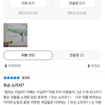
함박웃음을 지은 채 잔디밭에 누워 있는 아이의 모습에서 저도 모르게 마
리뷰 쓰기
한줄평 쓰기
음이 행복해지는 건 왜일까요?
혜택 및 유의사항
혜택 및 유의사항
무심히 지나치는 일상의 소중한 ‘소리’들
요즘 아이들은 자연을 경험할 기회가 많지 않습니다. 풀과 모래를 밟으며
뛰어놀기보다는 의자에 앉아 무엇인가를 배우고 익히는 데 시간을 들이지
요. 노는 시간에도 혼자 장난감놀이를 하거나 텔레비전, 스마트폰에 푹 빠
져 있을 때가 많습니다. 아이들이 우르르 몰려다니며 나비와 잠자리를 잡
4
으러 다니는 모습을 이제는 보기 어렵습니다. 어쩌다 우리 아이들은 아이
리뷰
11
한줄평
1
다운 모습을 잃어버린 걸까요?
《무슨 소리지?》의 첫 장면에서 조금 지루한 듯 장난감을 손에 들고 있는
리뷰전체
추천순
주인공은 우리 아이들과 꼭 닮았습니다. 작가는 이 아이를 집 밖으로 이끕
니다. 그리고 다람쥐가 나무를 타는 소리를 들려주고, 깍깍깍 까치가 우는
종이책
소리를 들려주지요. 아이는 호기심 가득한 눈빛으로 끊임없이 묻습니다.
‘어, 무슨 소리지?’라고요. 아이들이 가져야 할 모습은 어쩌면 이런 모습일
무슨 소리지?
지도 모릅니다. 아주 작고 사소한 것에도 관심을 가지고 쪼르르 달려가 들
"엄마는 아실까? 아빠는 아실까?"처럼 우리 어른들이 그냥 스쳐 지나가기
여다보고 끝없이 질문하는 모습 말이에요.
좋은 것들을 소재로 담은 동화책 ＜무슨 소리지?＞ 나무 위를 바라보는
자연은 늘 우리 곁에 있습니다. 한 번에 마음을 쏙 빼앗을 만큼 흥미진진하
아이의 눈빛과 표정. 따뜻한 색감들로 시작하는 ＜무슨 소리지?＞는 어른