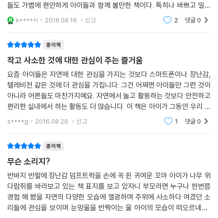
지 않아도, 시끌시끌 요란하지 않아도 늘 우리 곁에서 가장 소중한 것을 말
들도 가볍에 편안하게 아이들과 함께 볼만한 책이다. 특히나 바쁘고 일상
해 줍니다. 생명 있는 모든 것과 함께 살아간다는 것이 얼마나 아름다운 일
에 지쳐서 그냥 지나가는 것들을 놓치지 않는 아이들의 특성이 보여서 더
k*****i
2016.08.16.
신고
2
댓글
0
웃음을
인지 말입니다. 자연이 들려주는 작은 소리에 귀 기울일 줄 아는 가슴 따뜻
한 아이와 함께 《무슨 소리지?》를 읽으면서 마음의 소리를 나누어 보세요.
종이책
작고 사소한 것에 대한 관심이 주는 즐거움
요즘 아이들은 자연에 대한 관심을 가지는 것보다 스마트폰이나 장난감,
텔레비전 같은 것에 더 관심을 가집니다. 그건 어쩌면 아이들만 그런 것이
아니라 어른들도 마찬가지예요. 자연에서 놀고 활동하는 것보다 안전하고
편리한 실내에서 하는 활동도 더 많습니다. 이 책은 아이가 그동안 우리 주
변에 있었지만 그냥 스쳐 지나갔던 소리에 귀 기울이면서 자연과도 가까워
s****g
2016.08.28.
신고
1
댓글
0
지는 모습을 담
종이책
무슨 소리지?
반바지 반팔에 장난감 덤프트럭을 손에 꼭 쥔 귀여운 꼬마 아이가 나무 위
다람쥐를 바라보고 있는 책 표지를 보고 있자니 부모라면 누구나 한번쯤
경험 해 봤을 자연의 다양한 모습에 열광하며 주위에 사소하다 여겼던 소
리들에 관심을 보이며 눈망울을 반짝이는 울 아이의 모습이 떠오르네요..