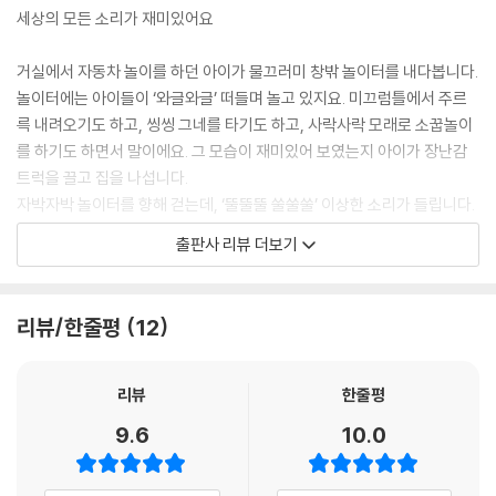
세상의 모든 소리가 재미있어요
거실에서 자동차 놀이를 하던 아이가 물끄러미 창밖 놀이터를 내다봅니다.
놀이터에는 아이들이 ‘와글와글’ 떠들며 놀고 있지요. 미끄럼틀에서 주르
륵 내려오기도 하고, 씽씽 그네를 타기도 하고, 사락사락 모래로 소꿉놀이
를 하기도 하면서 말이에요. 그 모습이 재미있어 보였는지 아이가 장난감
트럭을 끌고 집을 나섭니다.
자박자박 놀이터를 향해 걷는데, ‘뚤뚤뚤 쑬쑬쑬’ 이상한 소리가 들립니다.
아이는 걸음을 멈추고 주위를 두리번거립니다. 놀이터에 가려던 것도 까맣
출판사 리뷰 더보기
게 잊은 채 소리를 쫓아 걷기 시작하지요. 조금 가다 보니 ‘쪼르르 쪼르르’
소리를 내며 다람쥐가 나무를 타고 오르는 것이 보입니다. 다람쥐를 지나
쳐 걷는데 저 멀리에서 까치가 깍깍 울면서 나뭇가지를 물어 오네요. 집을
리뷰/한줄평
12
지으려나 봐요. 사륵사륵 고양이가 모래에 등 부비는 소리도 들립니다.
점점 더 많은 소리가 아이를 부르지요. 알록달록한 옷으로 한껏 멋을 낸 할
머니들이 ‘하하하 호호호’ 웃으며 나들이 가는 소리가 들리고, 다리 밑에서
리뷰
한줄평
오리들이 ‘톡톡톡 톡톡톡’ 부리로 돌에 낀 이끼를 먹는 소리도 들립니다. 후
9.6
10.0
우 후, 후우 후 부들 씨앗은 바람을 타고 날아가면서 어떤 소리를 낼까요?
엄마는 알까요? 아빠는 알까요? 이 모든 소리가 어디서 오는지.