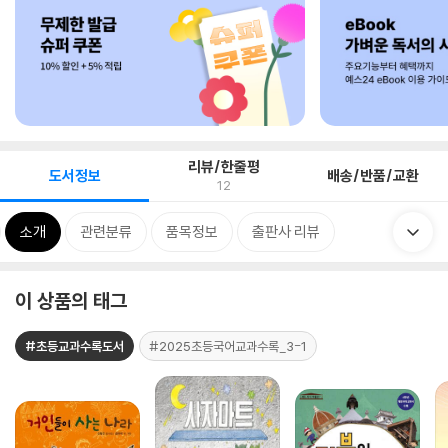
리뷰/한줄평
도서정보
배송/반품/교환
12
소개
관련분류
품목정보
출판사 리뷰
이 상품의 태그
#초등교과수록도서
#2025초등국어교과수록_3-1