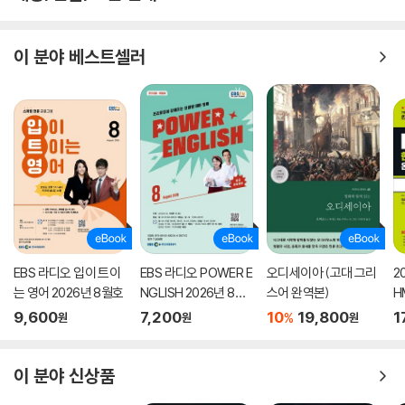
이 분야 베스트셀러
EBS 라디오 입이 트이
EBS 라디오 POWER E
오디세이아 (고대 그리
2
는 영어 2026년 8월호
NGLISH 2026년 8월
스어 완역본)
H
호
룹
9,600
7,200
10
19,800
1
%
원
원
원
본
이 분야 신상품