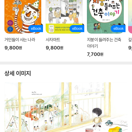
거인들이 사는 나라
사자마트
지붕이 들려주는 건축
깊
이야기
9,800
9,800
9
원
원
7,700
원
상세 이미지