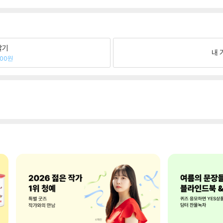
팔기
내 
800원