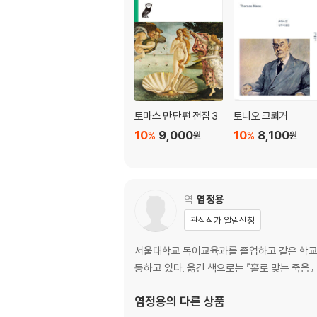
토마스 만 단편 전집 3
토니오 크뢰거
10
9,000
10
8,100
%
%
원
원
역
염정용
관심작가 알림신청
서울대학교 독어교육과를 졸업하고 같은 학교 
동하고 있다. 옮긴 책으로는 『홀로 맞는 죽음』 
염정용
의 다른 상품