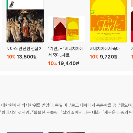
토마스 만 단편 전집 2
『기만』 + 『베네치아에
베네치아에서 죽다
서 죽다』 세트
10
13,500
10
9,720
%
%
원
원
10
19,440
%
원
대학원에서 박사학위를 받았다. 독일 마부르크 대학에서 독문학을 공부했으며, 
『황태자의 첫사랑』 『씁쓸한 초콜릿』 『삶의 끝에서 나눈 대화』 『새로운 대중의 탄