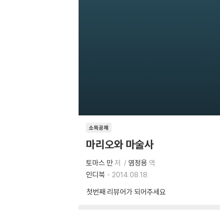
소득공제
마리오와 마술사
토마스 만
저
염정용
역
인디북
2014.08.18.
첫번째 리뷰어가 되어주세요