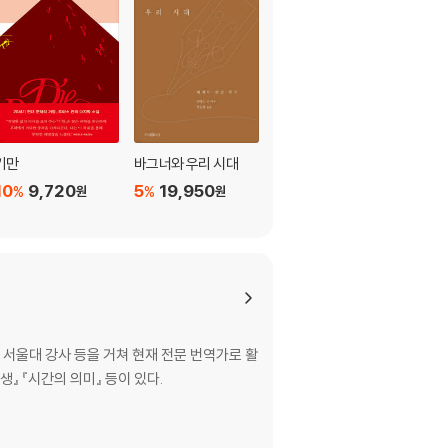
기만
바그너와 우리 시대
죽음의 책
10
9,720
5
19,950
10
14,400
%
%
%
원
원
원
서울대 강사 등을 거쳐 현재 전문 번역가로 활
생』 『시간의 의미』 등이 있다.