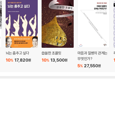
뇌는 춤추고 싶다
씁쓸한 초콜릿
마음과 질병의 관계는
무엇인가?
10
17,820
10
13,500
%
%
원
원
5
27,550
%
원