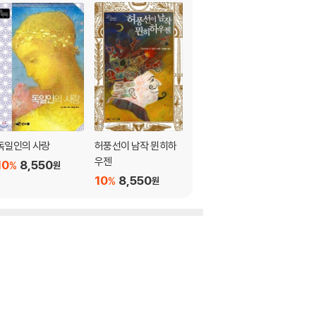
독일인의 사랑
허풍선이 남작 뮌히하
우젠
10
8,550
%
원
10
8,550
%
원