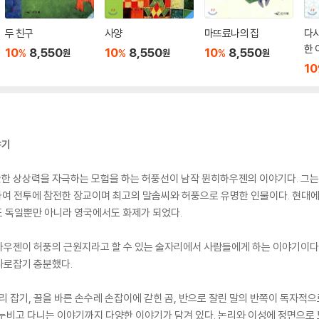
두 친구
사양
마뜨료나의 집
다시
한 
10
8,550
10
8,550
10
8,550
%
%
%
원
원
원
10
야기
 상상력을 자극하는 모험을 하는 허풍선이 남작 뮌히하우젠의 이야기다. 그는 1
여 전투에 참전한 장교이며 최고의 말솜씨와 허풍으로 유명한 인물이다. 현대에
도 독일뿐만 아니라 영국에서도 화제가 되었다.
하우젠이 허풍의 근원지라고 할 수 있는 술자리에서 사람들에게 하는 이야기이다
사로잡기 충분했다.
 잡기, 꿀을 바른 손수레 손잡이에 갇힌 곰, 반으로 잘린 말의 반쪽이 독자적
 누비고 다니는 이야기까지 다양한 이야기가 담겨 있다. 논리와 이성에 정면으로