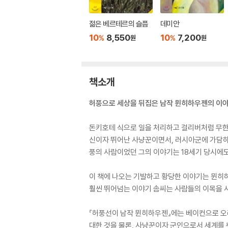
젊은 베르테르의 슬픔
데미안
10
8,550
10
7,200
%
%
원
원
책소개
허풍으로 세상을 뒤집은 남작 뮌히하우젠의 이
돈키호테 식으로 일을 처리하고 걸리버처럼 무한한
신이자 뛰어난 사냥꾼이면서, 러시아군에 가담하
풍의 사람이었던 그의 이야기는 18세기 당시에
이 책에 나오는 기발하고 황당한 이야기는 뮌히
훨씬 뛰어넘는 이야기 솜씨는 사람들의 이목을 
『허풍선이 남작 뮌히하우젠』에는 베이컨으로 오리
대한 것을 물론, 사냥꾼이자 군인으로서 세계를