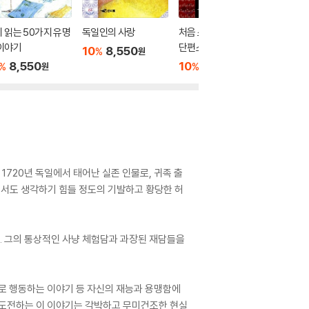
 읽는 50가지 유명
독일인의 사랑
처음 소개 되는 체호프
명상록
이야기
단편소설
10
8,550
10
9
%
%
원
8,550
10
9,000
%
%
원
원
720년 독일에서 태어난 실존 인물로, 귀족 출
서도 생각하기 힘들 정도의 기발하고 황당한 허
. 그의 통상적인 사냥 체험담과 과장된 재담들을
으로 행동하는 이야기 등 자신의 재능과 용맹함에
 도전하는 이 이야기는 각박하고 무미건조한 현실