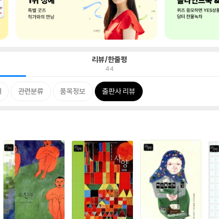
리뷰/한줄평
44
개
관련분류
품목정보
출판사 리뷰