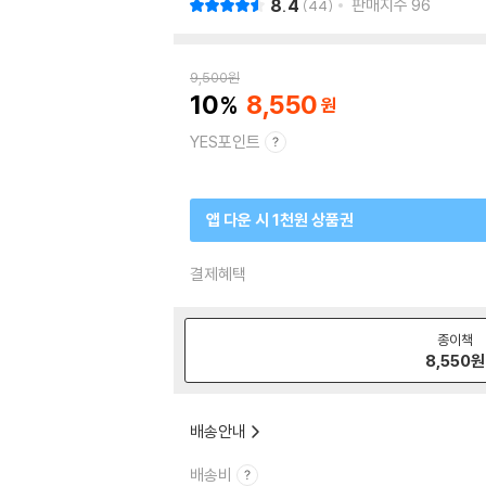
8.4
판매지수
96
44
9,500
원
10
8,550
YES포인트
앱 다운 시 1천원 상품권
결제혜택
종이책
8,550
원
배송안내
배송비