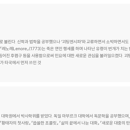
지로 불린다. 신학과 법학을 공부했으나 ‘괴팅엔시파’와 교류하면서 소박하면서도 
 사용함으로써 민요에 대한 새로운 관심을 불러일으켰다. 괴팅엔 대학의 강사 시절, 라스페가 쓴 『허풍선이
가 타국에서 먼저 쓰인 것
대학원에서 박사학위를 받았다. 독일 마부르크 대학에서 독문학을 공부했으며, 
『황태자의 첫사랑』 『씁쓸한 초콜릿』 『삶의 끝에서 나눈 대화』 『새로운 대중의 탄