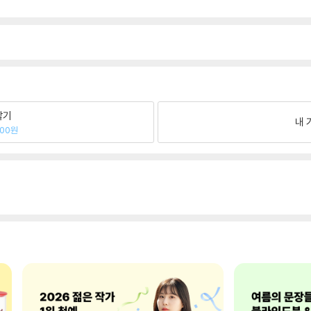
팔기
내 
800원