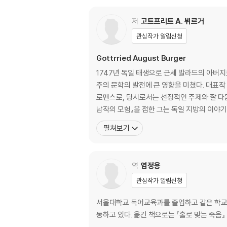
열 번째 바다 모험
두 번째 달 여행
저
고트프리트 A. 뷔르거
세계 일주
관심작가 알림신청
- 그 외의 진기한 모험들과 함께
Gottrried August Burger
1747년 독일 태생으로 근세 발라드의 아버
주의 문학의 발전에 큰 영향을 미쳤다. 대표작 『레노레Lenore』(1773)는 죽은 연인 행세를 하며 나타난 유령이 번개가 치는 밤 주인공을 데리고 사라진다는 내용의 유령
로맨스로, 당시로서는 선정적인 주제와 잘 다듬어진 후렴구 등을
남작의 모험』을 접한 그는 독일 지방의 이야기
펼쳐보기
역
염정용
관심작가 알림신청
서울대학교 독어교육과를 졸업하고 같은 학교 
동하고 있다. 옮긴 책으로는 『홀로 맞는 죽음』 