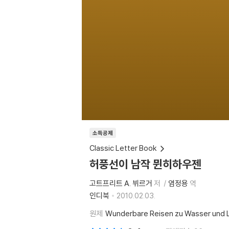
소득공제
Classic Letter Book
허풍선이 남작 뮌히하우젠
고트프리트 A. 뷔르거
저
염정용
역
인디북
2010.02.03.
원제
Wunderbare Reisen zu Wasser und L