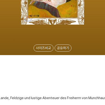
사이즈비교
공유하기
ande, Feldzige und lustige Abenteuer des Freiherrn von Munchha