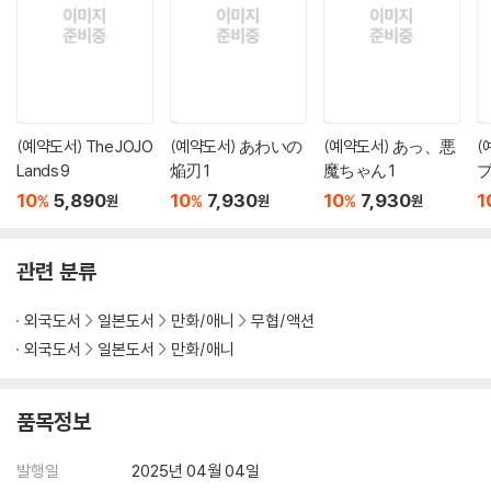
(예약도서) The JOJO
(예약도서) あわいの
(예약도서) あっ、悪
(
Lands 9
焔刃 1
魔ちゃん 1
プ
10
5,890
10
7,930
10
7,930
1
%
%
%
원
원
원
관련 분류
외국도서
일본도서
만화/애니
무협/액션
외국도서
일본도서
만화/애니
품목정보
발행일
2025년 04월 04일