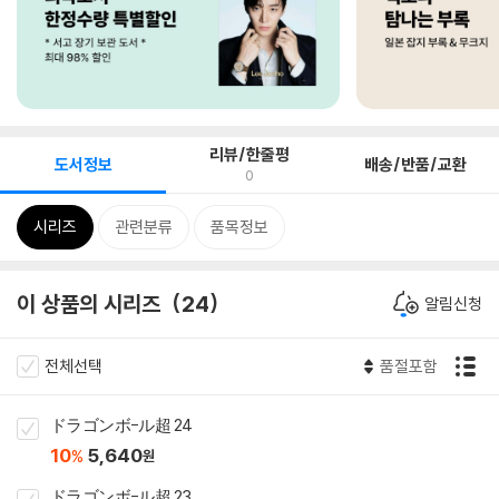
리뷰/한줄평
도서정보
배송/반품/교환
0
시리즈
관련분류
품목정보
이 상품의 시리즈
24
알림신청
전체선택
품절포함
ドラゴンボ-ル超 24
10
5,640
%
원
ドラゴンボ-ル超 23