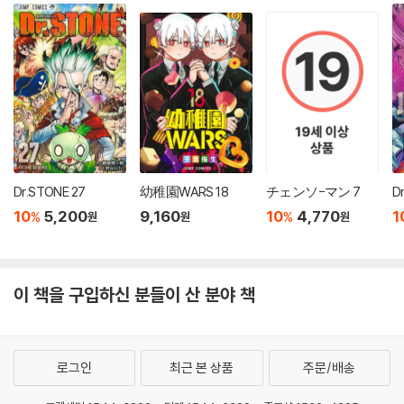
Dr.STONE 27
幼稚園WARS 18
チェンソ-マン 7
10
5,200
9,160
10
4,770
1
%
%
원
원
원
이 책을 구입하신 분들이 산 분야 책
로그인
최근 본 상품
주문/배송