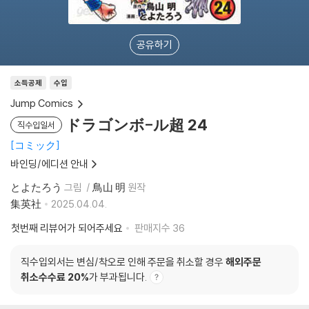
공유하기
소득공제
수입
Jump Comics
ドラゴンボ-ル超 24
직수입일서
コミック
바인딩/에디션 안내
とよたろう
그림
鳥山 明
원작
集英社
2025.04.04.
첫번째 리뷰어가 되어주세요
판매지수
36
직수입외서는 변심/착오로 인해 주문을 취소할 경우
해외주문
취소수수료 20%
가 부과됩니다.