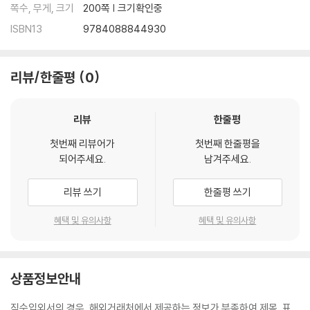
쪽수, 무게, 크기
200쪽 | 크기확인중
ISBN13
9784088844930
리뷰/한줄평
0
리뷰
한줄평
첫번째 리뷰어가
첫번째 한줄평을
되어주세요.
남겨주세요.
리뷰 쓰기
한줄평 쓰기
혜택 및 유의사항
혜택 및 유의사항
상품정보안내
직수입외서의 경우, 해외거래처에서 제공하는 정보가 부족하여 제목, 표