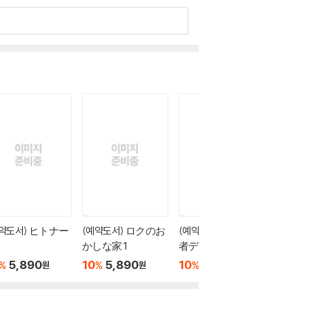
예약도서) ヒトナー
(예약도서) ロクのお
(예약도서) 2年B組 勇
(예약도
かしな家 1
者デストロイヤー
1
ず 1
5,890
10
5,890
10
5,890
10
6
%
%
%
%
원
원
원