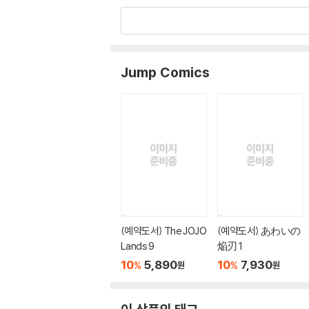
Jump Comics
(예약도서) The JOJO
(예약도서) あわいの
Lands 9
焔刃 1
10
5,890
10
7,930
%
%
원
원