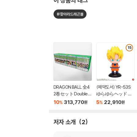
이 상품의 태그
#찾아라드래곤볼
15
DRAGON BALL 全4
(예약도서) YR-53S
2卷セット Double C
ゆらゆらヘッド ド
over Box
ラゴンボ-ルZ 孫悟
10
313,770
5
22,910
%
%
원
원
空(ス-パ-サイヤ
人)
저자 소개
2