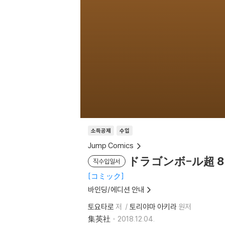
소득공제
수입
Jump Comics
ドラゴンボ-ル超 8
직수입일서
コミック
바인딩/에디션 안내
토요타로
저
토리야마 아키라
원저
集英社
2018.12.04.