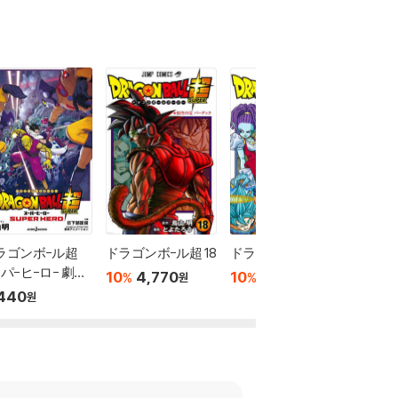
ラゴンボ-ル超
ドラゴンボ-ル超 18
ドラゴンボ-ル超 17
パ-ヒ-ロ- 劇場
10
4,770
10
4,770
10
4
%
%
%
원
원
440
원