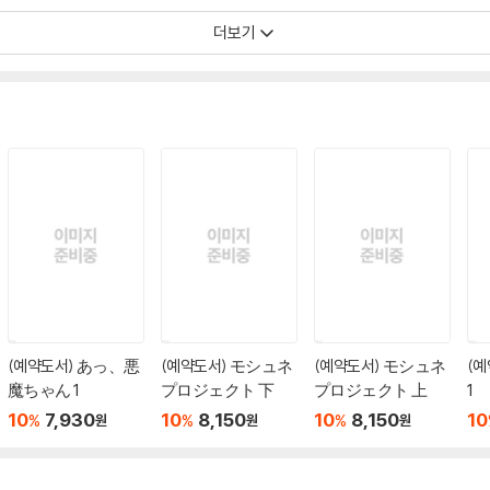
더보기
(예약도서) あっ、悪
(예약도서) モシュネ
(예약도서) モシュネ
(
魔ちゃん 1
プロジェクト 下
プロジェクト 上
1
10
7,930
10
8,150
10
8,150
10
%
%
%
원
원
원