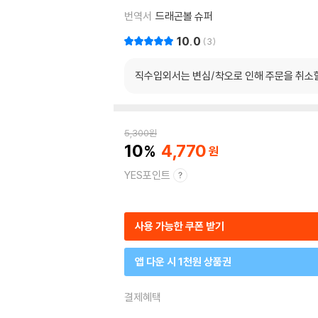
번역서
드래곤볼 슈퍼
10.0
3
직수입외서는 변심/착오로 인해 주문을 취소
5,300
원
10
4,770
YES포인트
사용 가능한 쿠폰 받기
앱 다운 시 1천원 상품권
결제혜택