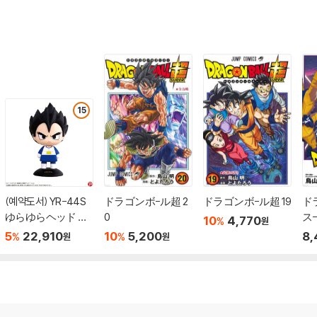
15
(예약도서) YR-44S
ドラゴンボ-ル超 2
ドラゴンボ-ル超 19
ド
ゆらゆらヘッド ド
0
ス-
10
4,770
%
원
ラゴンボ-ルZ ベ
版
5
22,910
10
5,200
8,
%
%
원
원
ジ-タ