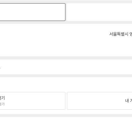
서울특별시 영
.
팔기
내 
불가