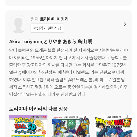
원저
토리야마 아키라
관심작가 알림신청
Akira Toriyama,とりやま あきら,鳥山 明
닥터 슬럼프와 드래곤 볼을 탄생시켜 전 세계적으로 사랑받는 토리야
마 아키라는 1955년 아이치 현 나고야 시에서 출생했다. 고등학교를
졸업한 후 광고디자인 회사를 다니던 그는 회사를 그만두고 1975년
일본 슈에이샤의 「소년점프」에 「원더 아일랜드」라는 단편으로 데뷔
하였다. 이후 발표한 『닥터 슬럼프』와 『드래곤 볼』의 히트로 일본 납
세자 소득신고 랭킹 1위에 오르는 등 연일 기록을 경신하였으며, 이후
명실상부 일본 만화의 대가로 인정받고 있다.
토리야마 아키라
의 다른 상품