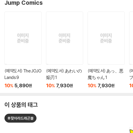
Jump Comics
(예약도서) The JOJO
(예약도서) あわいの
(예약도서) あっ、悪
(
Lands 9
焔刃 1
魔ちゃん 1
プ
10
5,890
10
7,930
10
7,930
1
%
%
%
원
원
원
이 상품의 태그
#찾아라드래곤볼