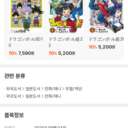
ドラゴンボ-ルSD 1
ドラゴンボ-ル超 2
ドラゴンボ-ル超 21
0
2
10
5,200
%
원
10
7,590
10
5,200
%
%
원
원
관련 분류
외국도서
일본도서
만화/애니
무협/액션
외국도서
일본도서
만화/애니
품목정보
발행일
2021년 08월 04일