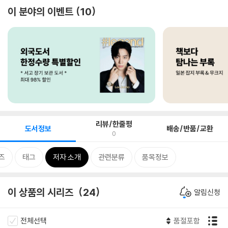
이 분야의 이벤트
10
리뷰/한줄평
도서정보
배송/반품/교환
0
즈
태그
저자 소개
관련분류
품목정보
이 상품의 시리즈
24
알림신청
전체선택
품절포함