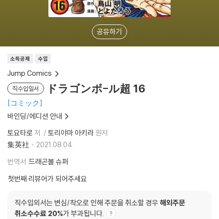
공유하기
소득공제
수입
Jump Comics
ドラゴンボ-ル超 16
직수입일서
コミック
바인딩/에디션 안내
토요타로
저
토리야마 아키라
원저
集英社
2021.08.04.
번역서
드래곤볼 슈퍼
첫번째 리뷰어가 되어주세요
직수입외서는 변심/착오로 인해 주문을 취소할 경우
해외주문
취소수수료 20%
가 부과됩니다.