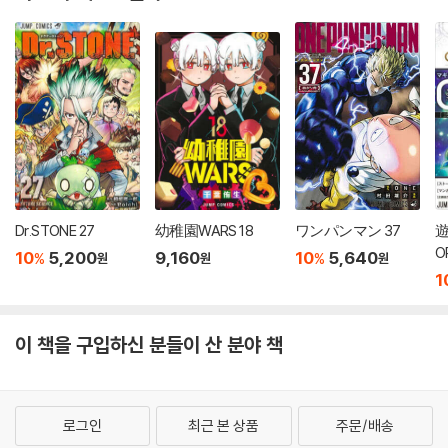
Dr.STONE 27
幼稚園WARS 18
ワンパンマン 37
遊
O
10
5,200
9,160
10
5,640
%
%
원
원
원
1
이 책을 구입하신 분들이 산 분야 책
로그인
최근 본 상품
주문/배송