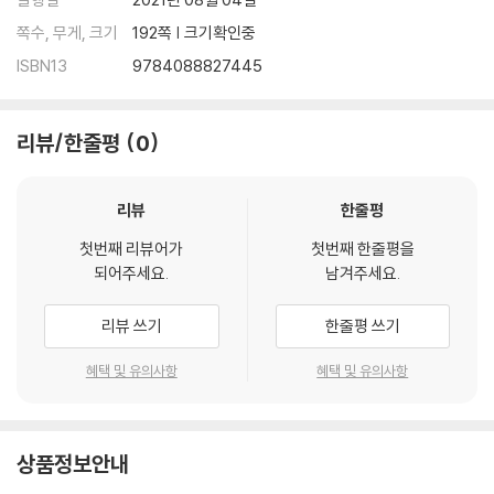
쪽수, 무게, 크기
192쪽 | 크기확인중
ISBN13
9784088827445
리뷰/한줄평
0
리뷰
한줄평
첫번째 리뷰어가
첫번째 한줄평을
되어주세요.
남겨주세요.
리뷰 쓰기
한줄평 쓰기
혜택 및 유의사항
혜택 및 유의사항
상품정보안내