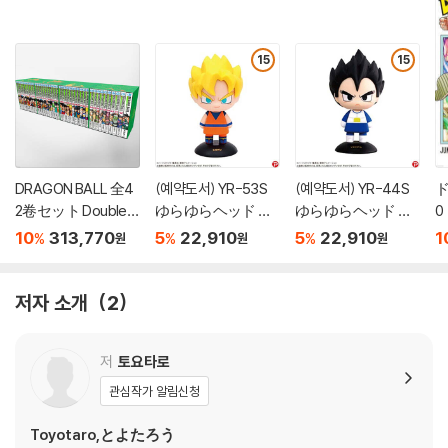
15
15
DRAGON BALL 全4
(예약도서) YR-53S
(예약도서) YR-44S
ド
2卷セット Double C
ゆらゆらヘッド ド
ゆらゆらヘッド ド
0
over Box
ラゴンボ-ルZ 孫悟
ラゴンボ-ルZ ベ
10
313,770
5
22,910
5
22,910
1
%
%
%
원
원
원
空(ス-パ-サイヤ
ジ-タ
人)
저자 소개
2
저
토요타로
관심작가 알림신청
Toyotaro,とよたろう