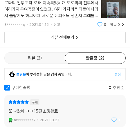
로와의 전투도 꽤 오래 지속되었네요. 모로와의 전투에서
여러가지 우여곡절이 있었고.. 여러 가지 캐릭터들이 나와
서 놀랍기도 하고이제 새로운 에피소드 생존자 그래놀라
편이 시작되는데 많이 기대가 되네요. 어떤 방식으로 진행
8********q
2021.04.15.
신고
0
댓글
0
될지는 모르겠지만 기존의 스토리와 약간 차이가 날 가능
성이 보이네요.
리뷰 전체보기
리뷰
2
한줄평
2
클린봇
이 부적절한 글을 감지 중입니다.
설정
구매한줄평
추천순
구매
또 나왔네 ㅋㅋ 15편 소장완료
m********7
2021.03.27.
1