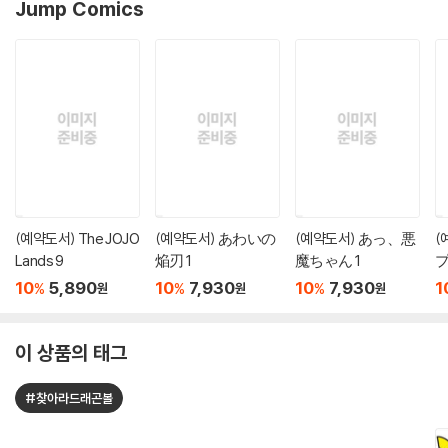
Jump Comics
(예약도서) The JOJO
(예약도서) あわいの
(예약도서) あっ、悪
(
Lands 9
焔刃 1
魔ちゃん 1
プ
10
5,890
10
7,930
10
7,930
1
%
%
%
원
원
원
이 상품의 태그
#찾아라드래곤볼