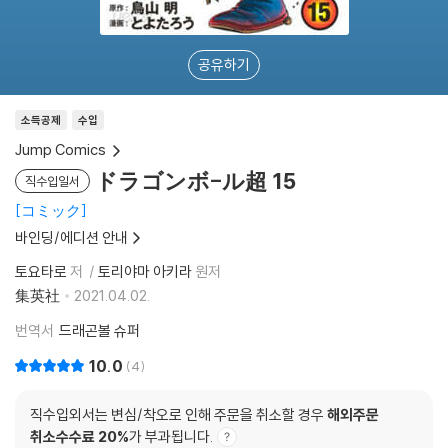
공유하기
소득공제
수입
Jump Comics
ドラゴンボ-ル超 15
직수입일서
コミック
바인딩/에디션 안내
토요타로
저
토리야마 아키라
원저
集英社
2021.04.02.
번역서
드래곤볼 슈퍼
10.0
4
직수입외서는 변심/착오로 인해 주문을 취소할 경우
해외주문
취소수수료 20%
가 부과됩니다.