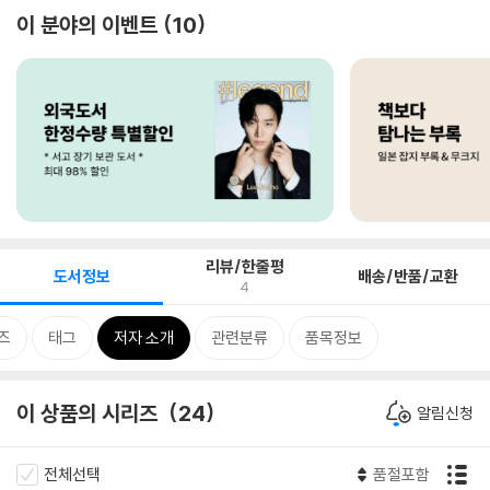
이 분야의 이벤트
10
리뷰/한줄평
도서정보
배송/반품/교환
4
즈
태그
저자 소개
관련분류
품목정보
이 상품의 시리즈
24
알림신청
전체선택
품절포함