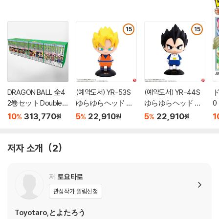
15
15
DRAGON BALL 全4
(예약도서) YR-53S
(예약도서) YR-44S
ド
2卷セット Double C
ゆらゆらヘッド ド
ゆらゆらヘッド ド
0
over Box
ラゴンボ-ルZ 孫悟
ラゴンボ-ルZ ベ
10
313,770
5
22,910
5
22,910
1
%
%
%
원
원
원
空(ス-パ-サイヤ
ジ-タ
人)
저자 소개
2
저
토요타로
관심작가 알림신청
Toyotaro,とよたろう