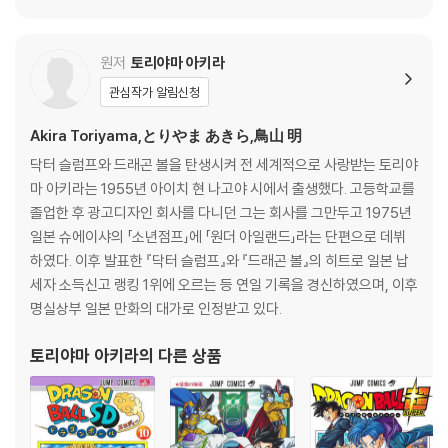
원저
토리야마 아키라
관심작가 알림신청
Akira Toriyama,とりやま あきら,鳥山 明
닥터 슬럼프와 드래곤 볼을 탄생시켜 전 세계적으로 사랑받는 토리야
마 아키라는 1955년 아이치 현 나고야 시에서 출생했다. 고등학교를
졸업한 후 광고디자인 회사를 다니던 그는 회사를 그만두고 1975년
일본 슈에이샤의 「소년점프」에 「원더 아일랜드」라는 단편으로 데뷔
하였다. 이후 발표한 『닥터 슬럼프』와 『드래곤 볼』의 히트로 일본 납
세자 소득신고 랭킹 1위에 오르는 등 연일 기록을 경신하였으며, 이후
명실상부 일본 만화의 대가로 인정받고 있다.
토리야마 아키라
의 다른 상품