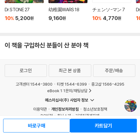
Dr.STONE 27
幼稚園WARS 18
チェンソ-マン 7
10
5,200
9,160
10
4,770
1
%
%
원
원
원
이 책을 구입하신 분들이 산 분야 책
로그인
최근 본 상품
주문/배송
고객센터 1544-3800
티켓 1544-6399
중고샵 1566-4295
eBook 1:1문의/채팅상담
예스이십사(주) 사업자 정보
이용약관
개인정보처리방침
청소년보호정책
PC버전
회사소개
거래처관계자께
도서홍보
광고
바로구매
카트담기
Copyright © YES24 Corp. All Rights Reserved.
MATOM6