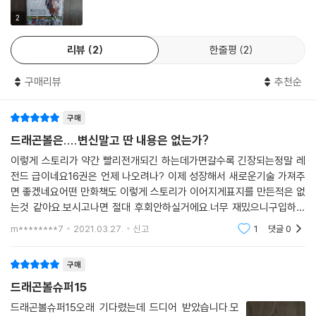
2
리뷰
2
한줄평
2
구매리뷰
추천순
구매
드래곤볼은....변신말고 딴 내용은 없는가?
이렇게 스토리가 약간 빨리전개되긴 하는데가면갈수록 긴장되는정말 레
전드 급이네요16권은 언제 나오려나? 이제 성장해서 새로운기술 가져주
면 좋겠네요어떤 만화책도 이렇게 스토리가 이어지게표지를 만든적은 없
는것 같아요.보시고나면 절대 후회안하실거에요.너무 재밌으니구입하길
잘했어요.이거 일본어 판도 주문해봤어요 ㅋ전 드래곤볼 대부분 모으는 드
m********7
2021.03.27.
신고
1
댓글
0
래곤볼 매니아 거든요 ㅋㅋ
구매
드래곤볼슈퍼15
드래곤볼슈퍼15오래 기다렸는데 드디어 받았습니다.모