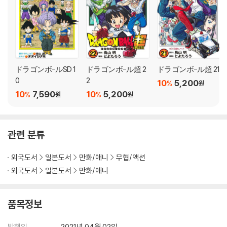
ドラゴンボ-ルSD 1
ドラゴンボ-ル超 2
ドラゴンボ-ル超 21
0
2
10
5,200
%
원
10
7,590
10
5,200
%
%
원
원
관련 분류
외국도서
일본도서
만화/애니
무협/액션
외국도서
일본도서
만화/애니
품목정보
발행일
2021년 04월 02일