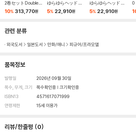
2卷セット Double C
ゆらゆらヘッド ド
ゆらゆらヘッド ド
0
over Box
ラゴンボ-ルZ 孫悟
ラゴンボ-ルZ ベ
10
313,770
5
22,910
5
22,910
1
%
%
%
원
원
원
空(ス-パ-サイヤ
ジ-タ
人)
관련 분류
외국도서
일본도서
만화/애니
피규어/프라모델
품목정보
발행일
2026년 09월 30일
쪽수, 무게, 크기
쪽수확인중 | 크기확인중
ISBN13
4571617071999
연령제한
15세 이용가
리뷰/한줄평
0