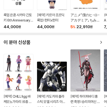
룩업 은혼 사카타 긴토
[예약] 키르아 조르딕
アニメ『僕のヒ-ロ-
(
키 6th Anniversary Li
룩업 l 헌터x헌터
アカデミア』 ちみけ
A 
mited Ver
もますこっと 2.爆
s
44,000
44,000
5
22,910
7
%
원
원
원
豪勝己
?
이 분야 신상품
[예약] CHILLfigg 바
[예약] 카도카와 플라
[예약] 하이퍼바디 홍
[
케모노가타리 (6종 세
스틱 모델 시리즈 아바
련 흑영 l 승리의여신 니
어
트)
레스트 l 풀메탈패닉
케
버