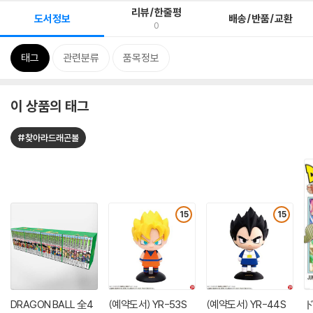
리뷰/한줄평
도서정보
배송/반품/교환
0
태그
관련분류
품목정보
이 상품의 태그
#찾아라드래곤볼
15
15
DRAGON BALL 全4
(예약도서) YR-53S
(예약도서) YR-44S
ド