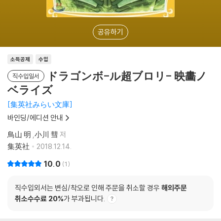
공유하기
소득공제
수입
ドラゴンボ-ル超ブロリ- 映畵ノ
직수입일서
ベライズ
集英社みらい文庫
바인딩/에디션 안내
鳥山 明
,
小川 彗
저
集英社
2018.12.14.
10.0
1
직수입외서는 변심/착오로 인해 주문을 취소할 경우
해외주문
취소수수료 20%
가 부과됩니다.