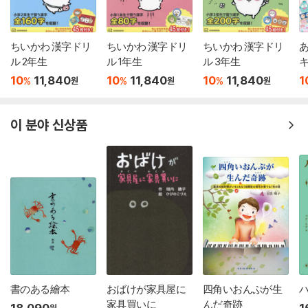
ちいかわ 漢字ドリ
ちいかわ 漢字ドリ
ちいかわ 漢字ドリ
ル 2年生
ル 1年生
ル 3年生
キ
10
11,840
10
11,840
10
11,840
1
%
%
%
원
원
원
ク
이 분야 신상품
書のある繪本
おばけが家具屋に
四角いおんぷが生
ハ
家具買いに
んだ奇跡
18,090
1
원