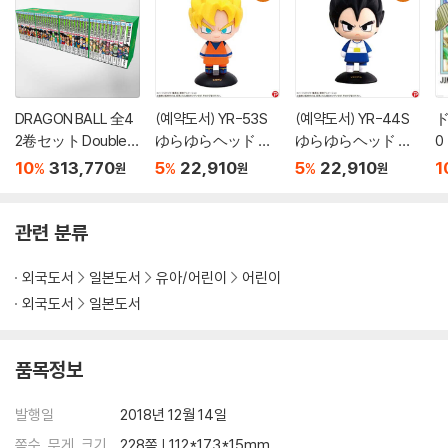
DRAGON BALL 全4
(예약도서) YR-53S
(예약도서) YR-44S
ド
2卷セット Double C
ゆらゆらヘッド ド
ゆらゆらヘッド ド
0
over Box
ラゴンボ-ルZ 孫悟
ラゴンボ-ルZ ベ
10
313,770
5
22,910
5
22,910
1
%
%
%
원
원
원
空(ス-パ-サイヤ
ジ-タ
人)
관련 분류
외국도서
일본도서
유아/어린이
어린이
외국도서
일본도서
품목정보
발행일
2018년 12월 14일
쪽수, 무게, 크기
228쪽 | 112*173*15mm