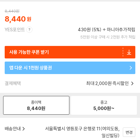
8,440
원
8,440
YES포인트
430원 (5%)
마니아추가적립
5만원 이상 구매 시 2천원 추가 적립
사용 가능한 쿠폰 받기
앱 다운 시 1천원 상품권
결제혜택
최대 2,000원 즉시할인
종이책
중고
8,440
원
5,000
원~
배송안내
서울특별시 영등포구 은행로 11(여의도동,
변경
일신빌딩)