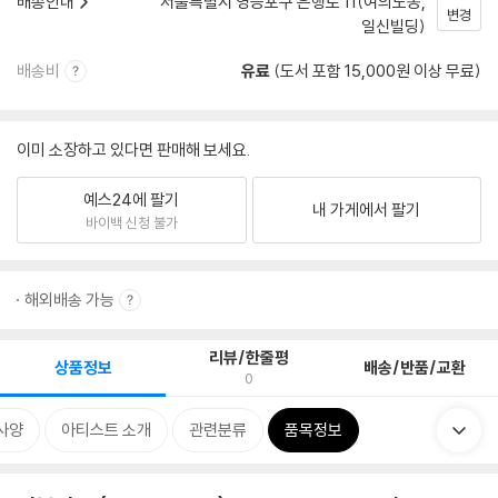
배송안내
서울특별시 영등포구 은행로 11(여의도동,
변경
일신빌딩)
배송비
유료
(도서 포함 15,000원 이상 무료)
이미 소장하고 있다면 판매해 보세요.
예스24에 팔기
내 가게에서 팔기
바이백 신청 불가
해외배송 가능
리뷰/한줄평
상품정보
배송/반품/교환
0
사양
아티스트 소개
관련분류
품목정보