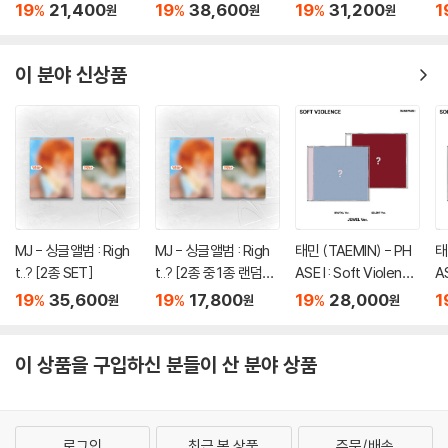
1st EP 「Colorful Stro
[2종 SET]
[TRUCK VER.]
A
19
21,400
19
38,600
19
31,200
1
%
%
%
원
원
원
kes」 - CD Ver.
T'
r.]
이 분야 신상품
MJ - 싱글앨범 : Righ
MJ - 싱글앨범 : Righ
태민 (TAEMIN) - PH
태
t..? [2종 SET]
t..? [2종 중 1종 랜덤발
ASE I : Soft Violence
AS
송]
[JEWEL Ver.][2종 SE
[
19
35,600
19
17,800
19
28,000
1
%
%
%
원
원
원
T]
1
이 상품을 구입하신 분들이 산 분야 상품
로그인
최근 본 상품
주문/배송