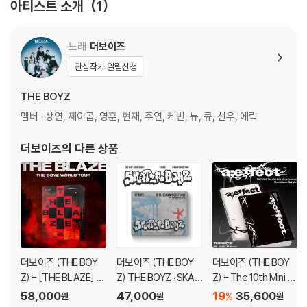
아티스트 소개
1
- SELFIE PHOTOCARD : W 55 X H 85 (mm) / RANDOM 2EA OUT
OF 33 (버전 별 이미지 상이)
노래
더보이즈
관심작가 알림신청
THE BOYZ
멤버 : 상연, 제이콥, 영훈, 현재, 주연, 케빈, 뉴, 큐, 선우, 에릭
더보이즈
의 다른 상품
더보이즈 (THE BOY
더보이즈 (THE BOY
더보이즈 (THE BOY
Z) - [THE BLAZE] W
Z) THE BOYZ : SKAT
Z) - The 10th Mini Al
ORLD TOUR in SEO
ER BOYZ (2026) SE
bum [a;effect] [2종
58,000
47,000
19
35,600
%
원
원
원