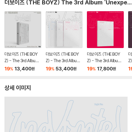
더보이즈 (THE BOYZ) The 3rd Album 'Unexpected'
더보이즈 (THE BOY
더보이즈 (THE BOY
더보이즈 (THE BOY
더
Z) - The 3rd Album
Z) - The 3rd Album
Z) - The 3rd Album
Z
'Unexpected' [kiwe
'Unexpected' (Phot
'Unexpected' (Phot
'
19
13,400
19
53,400
19
17,800
1
%
%
%
원
원
원
e Album Ver.]
obook Ver.)[3종 SE
obook : Breakthrou
o
T]
gh Ver)
r.)
상세 이미지