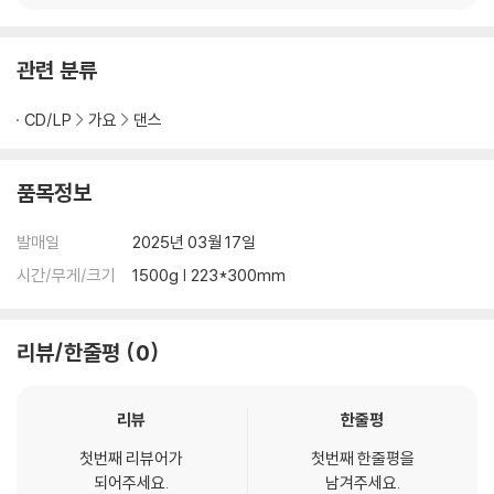
UL [QR]
ASON’S GREETINGS
SET]
관련 분류
CD/LP
가요
댄스
품목정보
발매일
2025년 03월 17일
시간/무게/크기
1500g | 223*300mm
리뷰/한줄평
0
리뷰
한줄평
첫번째 리뷰어가
첫번째 한줄평을
되어주세요.
남겨주세요.