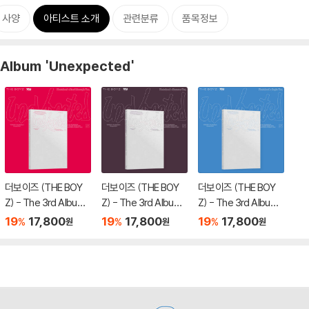
사양
아티스트 소개
관련분류
품목정보
Album 'Unexpected'
더보이즈 (THE BOY
더보이즈 (THE BOY
더보이즈 (THE BOY
Z) - The 3rd Album
Z) - The 3rd Album
Z) - The 3rd Album
'Unexpected' (Phot
'Unexpected' (Phot
'Unexpected' (Phot
19
17,800
19
17,800
19
17,800
%
%
%
원
원
원
obook : Breakthrou
obook : Become Ve
obook : Begin Ver.)
gh Ver)
r.)