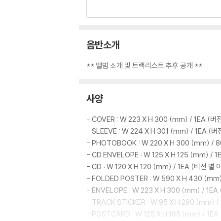
음반소개
** 앨범 소개 및 트랙리스트 추후 공개 **
사양
- COVER : W 223 X H 300 (mm) / 1EA 
- SLEEVE : W 224 X H 301 (mm) / 1EA
- PHOTOBOOK : W 220 X H 300 (mm) /
- CD ENVELOPE : W 125 X H 125 (mm) 
- CD : W 120 X H 120 (mm) / 1EA (버전 
- FOLDED POSTER : W 590 X H 430 (m
- ENVELOPE : W 223 X H 300 (mm) / 1
- TRACK STICKER : W 95 X H 290 (mm) /
- POSTCARD : W 125 X H 185 (mm) / 1