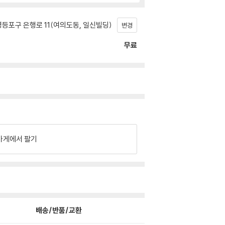
등포구 은행로 11(여의도동, 일신빌딩)
변경
무료
가게에서 팔기
배송/반품/교환