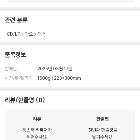
UL [QR]
ASON’S GREETINGS
SET]
관련 분류
CD/LP
가요
댄스
품목정보
발매일
2025년 03월 17일
시간/무게/크기
1500g | 223*300mm
리뷰/한줄평
0
리뷰
한줄평
첫번째 리뷰어가
첫번째 한줄평을
되어주세요.
남겨주세요.