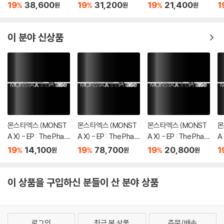
[2종 SET]
[TRUCK VER.]
1st EP 「Colorful Stro
1s
19
38,600
19
31,200
19
21,400
1
%
%
%
원
원
원
kes」 - CD Ver.
k
er
이 분야 신상품
몬스타엑스 (MONST
몬스타엑스 (MONST
몬스타엑스 (MONST
몬
A X) - EP : The Phas
A X) - EP : The Phas
A X) - EP : The Phas
A 
e [DIGIPAK ver.][5종
e [4종 SET]
e [OFFSET ver.]
e 
19
14,100
19
78,700
19
20,800
1
%
%
%
원
원
원
중 1종 랜덤발송]
이 상품을 구입하신 분들이 산 분야 상품
로그인
최근 본 상품
주문/배송