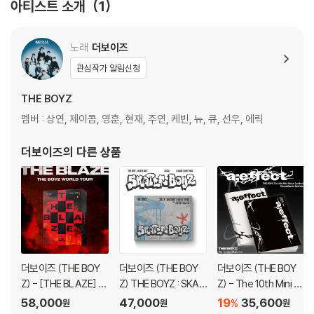
아티스트 소개
1
- SELFIE PHOTOCARD : W 55 X H 85 (mm) / RANDOM 2EA OUT
OF 33 (버전 별 이미지 상이)
노래
더보이즈
관심작가 알림신청
THE BOYZ
멤버 : 상연, 제이콥, 영훈, 현재, 주연, 케빈, 뉴, 큐, 선우, 에릭
더보이즈
의 다른 상품
더보이즈 (THE BOY
더보이즈 (THE BOY
더보이즈 (THE BOY
Z) - [THE BLAZE] W
Z) THE BOYZ : SKAT
Z) - The 10th Mini Al
ORLD TOUR in SEO
ER BOYZ (2026) SE
bum [a;effect] [2종
58,000
47,000
19
35,600
%
원
원
원