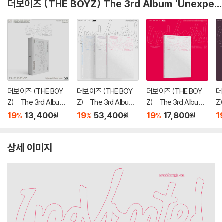
더보이즈 (THE BOYZ) The 3rd Album 'Unexpected'
더보이즈 (THE BOY
더보이즈 (THE BOY
더보이즈 (THE BOY
더
Z) - The 3rd Album
Z) - The 3rd Album
Z) - The 3rd Album
Z
'Unexpected' [kiwe
'Unexpected' (Phot
'Unexpected' (Phot
'
19
13,400
19
53,400
19
17,800
1
%
%
%
원
원
원
e Album Ver.]
obook Ver.)[3종 SE
obook : Breakthrou
o
T]
gh Ver)
r.)
상세 이미지