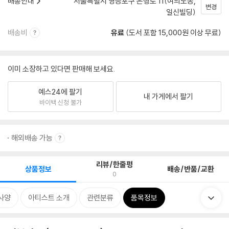
배송안내
서울특별시 영등포구 은행로 11(여의도동,
변경
일신빌딩)
배송비
유료
(도서 포함 15,000원 이상 무료)
이미 소장하고 있다면 판매해 보세요.
예스24에 팔기
내 가게에서 팔기
바이백 신청 불가
해외배송 가능
리뷰/한줄평
상품정보
배송/반품/교환
0
사양
아티스트 소개
관련분류
품목정보