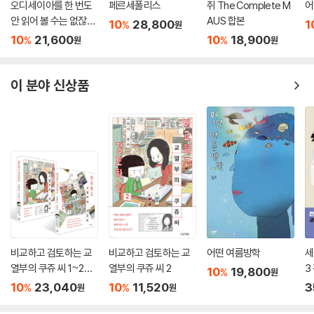
오디세이아를 한 번도
페르세폴리스
쥐 The Complete M
어
안 읽어 볼 수는 없잖
AUS 합본
10
28,800
1
%
원
아!
10
21,600
10
18,900
%
%
원
원
이 분야 신상품
비교하고 검토하는 교
비교하고 검토하는 교
어떤 여름방학
세
열부의 쿠쥬 씨 1~2권
열부의 쿠쥬 씨 2
3
10
19,800
%
원
세트
10
23,040
10
11,520
3
%
%
원
원