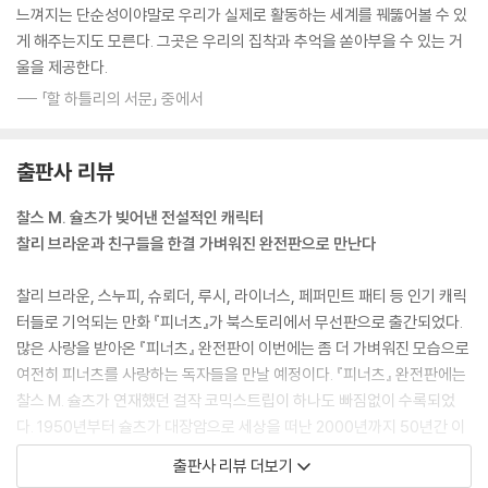
느껴지는 단순성이야말로 우리가 실제로 활동하는 세계를 꿰뚫어볼 수 있
게 해주는지도 모른다. 그곳은 우리의 집착과 추억을 쏟아부을 수 있는 거
울을 제공한다.
--- 「할 하틀리의 서문」 중에서
출판사 리뷰
찰스 M. 슐츠가 빚어낸 전설적인 캐릭터
찰리 브라운과 친구들을 한결 가벼워진 완전판으로 만난다
찰리 브라운, 스누피, 슈뢰더, 루시, 라이너스, 페퍼민트 패티 등 인기 캐릭
터들로 기억되는 만화 『피너츠』가 북스토리에서 무선판으로 출간되었다.
많은 사랑을 받아온 『피너츠』 완전판이 이번에는 좀 더 가벼워진 모습으로
여전히 피너츠를 사랑하는 독자들을 만날 예정이다. 『피너츠』 완전판에는
찰스 M. 슐츠가 연재했던 걸작 코믹스트립이 하나도 빠짐없이 수록되었
다. 1950년부터 슐츠가 대장암으로 세상을 떠난 2000년까지 50년간 이
어진 『피너츠』 연재는 만화 역사상 유례를 찾기 힘든 성취이기도 하다. 찰
출판사 리뷰 더보기
리 브라운, 스누피 등 오랜 시간 사랑받아온 캐릭터의 근간이자 전설적인