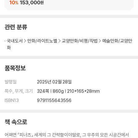
10
153,000
%
원
관련 분류
국내도서
만화/라이트노벨
교양만화/비평/작법
예술만화/교양만
화
품목정보
발행일
2025년 02월 28일
쪽수, 무게, 크기
324쪽 | 860g | 210*165*28mm
ISBN13
9791155643556
책 속으로
어쩌면 『피너츠』 세계의 그 간략함이야말로, 그 우주의 모든 시공간에서