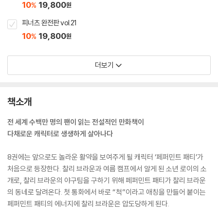
10
19,800
%
원
피너츠 완전판 vol.21
10
19,800
%
원
더보기
책소개
전 세계 수백만 명의 팬이 읽는 전설적인 만화책이
다채로운 캐릭터로 생생하게 살아나다
8권에는 앞으로도 놀라운 활약을 보여주게 될 캐릭터 ‘페퍼민트 패티’가
처음으로 등장한다. 찰리 브라운과 여름 캠프에서 알게 된 소년 로이의 소
개로, 찰리 브라운의 야구팀을 구하기 위해 페퍼민트 패티가 찰리 브라운
의 동네로 달려온다. 첫 통화에서 바로 “척”이라고 애칭을 만들어 붙이는
페퍼민트 패티의 에너지에 찰리 브라운은 압도당하게 된다.