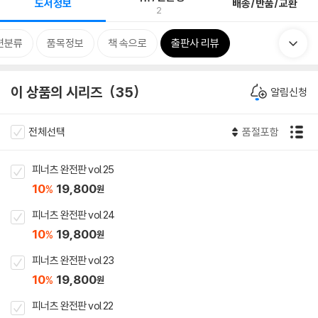
도서정보
배송/반품/교환
2
련분류
품목정보
책 속으로
출판사 리뷰
이 상품의 시리즈
35
알림신청
전체선택
품절포함
피너츠 완전판 vol.25
10
19,800
%
원
피너츠 완전판 vol.24
10
19,800
%
원
피너츠 완전판 vol.23
10
19,800
%
원
피너츠 완전판 vol.22