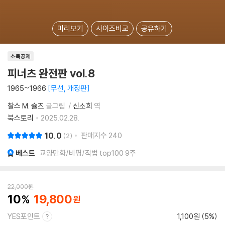
미리보기
사이즈비교
공유하기
소득공제
피너츠 완전판 vol.8
1965~1966
무선, 개정판
찰스 M. 슐츠
글그림
신소희
역
북스토리
2025.02.28.
10.0
판매지수
240
2
베스트
교양만화/비평/작법 top100 9주
22,000
원
10
19,800
YES포인트
1,100원 (5%)