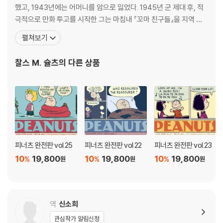
했고, 1943년에는 어머니를 암으로 잃었다. 1945년 군 제대 후, 적
극적으로 만화 투고를 시작한 그는 마침내 『꼬마 친구들』을 지역 신
문에 싣게 된다. 그러고 나서 유니이티드 피처 신디케이트를 통해 19
펼쳐보기
50년 10월 2일부터 『피너츠』를 연재한다. 1950년부터 2000년까
지 50년 동안 이어진 『피너츠』 연재는 만화 역사상 유례를 찾기 힘든
찰스 M. 슐츠
의 다른 상품
성취로 자리 잡았다. 전 세계 75개국
피너츠 완전판 vol.25
피너츠 완전판 vol.22
피너츠 완전판 vol.23
10
19,800
10
19,800
10
19,800
%
%
%
원
원
원
역
신소희
관심작가 알림신청