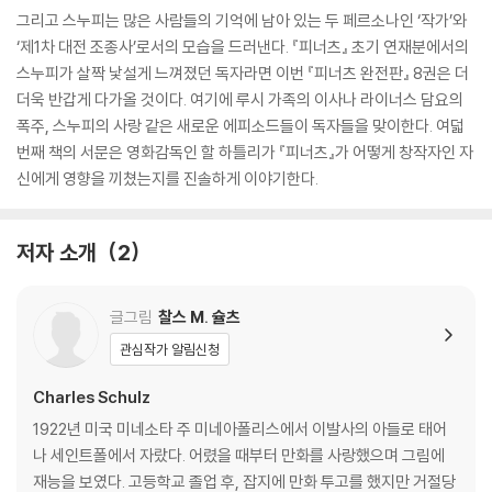
그리고 스누피는 많은 사람들의 기억에 남아 있는 두 페르소나인 ‘작가’와
‘제1차 대전 조종사’로서의 모습을 드러낸다. 『피너츠』 초기 연재분에서의
스누피가 살짝 낯설게 느껴졌던 독자라면 이번 『피너츠 완전판』 8권은 더
더욱 반갑게 다가올 것이다. 여기에 루시 가족의 이사나 라이너스 담요의
폭주, 스누피의 사랑 같은 새로운 에피소드들이 독자들을 맞이한다. 여덟
번째 책의 서문은 영화감독인 할 하틀리가 『피너츠』가 어떻게 창작자인 자
신에게 영향을 끼쳤는지를 진솔하게 이야기한다.
저자 소개
2
글그림
찰스 M. 슐츠
관심작가 알림신청
Charles Schulz
1922년 미국 미네소타 주 미네아폴리스에서 이발사의 아들로 태어
나 세인트폴에서 자랐다. 어렸을 때부터 만화를 사랑했으며 그림에
재능을 보였다. 고등학교 졸업 후, 잡지에 만화 투고를 했지만 거절당