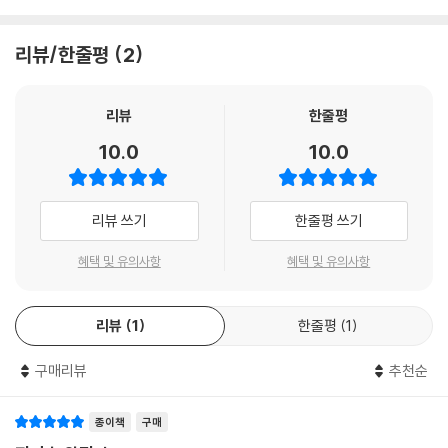
거장 슐츠의 작품 『피너츠』 완전판은 국내 만화 팬들의 마음을 훈훈하게
달구며 이제 더 가벼운 버전의 시리즈를 구입할 수 있게 됐다.
리뷰/한줄평
2
『피너츠』는 이발사의 아들로 자라난 찰스 M. 슐츠는 그의 작품에서 찰리
브라운과 그의 친구들을 통해 때로는 코믹하고 때로는 날카롭게 세상을 그
리뷰
한줄평
려낸다. 『피너츠』의 미덕은 어른과 아이 모두 공감할 수 있는 인간의 진정
10.0
10.0
한 감정을 표현하는 다양한 인물들과 이야기를 만화로 그려낸다는 점이다.
그래서 거의 75년간 독자들에게 공감받을 수 있었고, 지금까지도 문화적
코드의 일부로 자리 잡을 수 있었다. 『피너츠 완전판』 무선판은 판타그래
리뷰 쓰기
한줄평 쓰기
픽스 출판사에서 출간된 원판의 내용을 충실하게 수록하여 앞으로도 한국
에서 계속 출간될 예정이다.
혜택 및 유의사항
혜택 및 유의사항
리뷰
1
한줄평
1
구매리뷰
추천순
종이책
구매