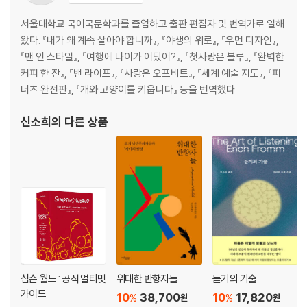
서울대학교 국어국문학과를 졸업하고 출판 편집자 및 번역가로 일해
왔다. 『내가 왜 계속 살아야 합니까』, 『야생의 위로』, 『우먼 디자인』,
『맨 인 스타일』, 『여행에 나이가 어딨어?』, 『첫사랑은 블루』, 『완벽한
커피 한 잔』, 『밴 라이프』, 『사랑은 오프비트』, 『세계 예술 지도』, 『피
너츠 완전판』, 『개와 고양이를 키웁니다』 등을 번역했다.
신소희
의 다른 상품
심슨 월드 : 공식 얼티밋
위대한 반항자들
듣기의 기술
가이드
10
38,700
10
17,820
%
%
원
원