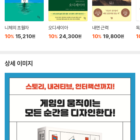
니체의 초월자
오디세이아
내면 근력
독
10
15,210
10
24,300
10
19,800
1
%
%
%
원
원
원
상세 이미지