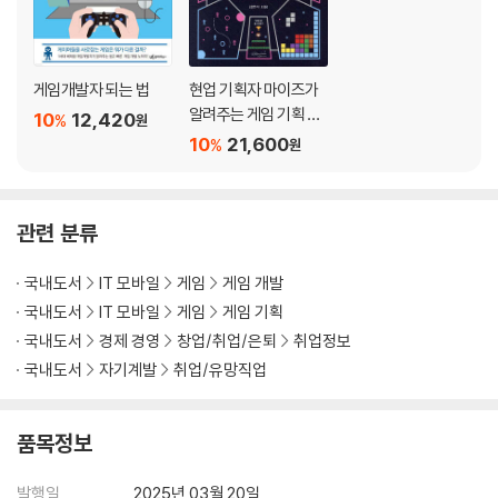
- 중심을 어디에 둘 것인가
- 시나리오 방향성과 의도를 숨겨라
- 문장보다는 문단에 집중하기
게임개발자 되는 법
현업 기획자 마이즈가
- 텍스트 분량은 어느 정도가 적당할까
알려주는 게임 기획 스
10
12,420
%
원
- 게임이기에 가능한 시나리오 형태
쿨
10
21,600
%
원
- 심리를 자극하는 게임 시나리오 작법
- 시나리오에 보상 더하기
- 디트로이트 비컴 휴먼
관련 분류
게임 시나리오 쓰는 데 도움이 되는 팁 5
국내도서
IT 모바일
게임
게임 개발
- 창작 욕심 내려놓고 던져라
국내도서
IT 모바일
게임
게임 기획
- 삼천포로 빠지지 않기
국내도서
경제 경영
창업/취업/은퇴
취업정보
- 고쳐쓰기보다 많이 쓰기
국내도서
자기계발
취업/유망직업
- 문장 길이와 리듬
- 코어가 되는 말과 덧붙이는 말
[게임 사례] 투 더 문
품목정보
3부. 게임 시나리오 전달하기
발행일
2025년 03월 20일