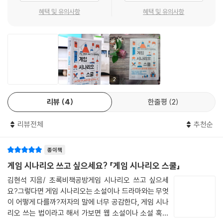
획)과 서사의 조화를 고민하며 동시에 실무에 바로 적용할 수 있는 통찰을
운드까지 모든 게 이야기의 일부다. 이 책에는 스토리만 쓰는 사람이 아닌
세 번째 퀘스트를 달성하면 용왕이 나타나 실은 대왕 토끼가 나쁜 놈이니
혜택 및 유의사항
혜택 및 유의사항
제공한다.
스토리 구성하기
플레이어 경험을 설계하는 기획자로서 반드시 알아야 할 시나리오 기획의
잡아달라고 부탁하는 네 번째 퀘스트가 나옵니다.
- 이야기의 구성
모든 것이 낱낱이 공개되어 있다. 게임 기획자뿐만 아니라 게임 스토리에
- 김민철 (서일대학교 AI게임융합학과 교수)
이처럼 하나의 퀘스트에서 퀘스트가 계속해서 연결되는 방식을 연속 퀘스
- 게임의 스토리 전개 방식 4가지
관심 있는 이들에게도 새로운 시야를 열어줄 것이다.
트라고 합니다. 스토리를 이어가는 방식이니 재미있게 구성할 수 있을 듯
- 게임에서 영웅의 여정은 유효한가
게임 시나리오는 단순한 글쓰기가 아니다. 게임 기획자는 게임 시나리오를
한데요. 이를 위해서는 연속 퀘스트를 만드는 목적에 대해서 충분히 인지
- 게임의 소명, 게이머의 소명, 주인공의 소명
실제 게임 기획자가 알려주는 현장 밀착형 노하우
읽게 하는 것이 아니라 전달(경험)하도록 해야 한다. 이 책은 게임 기획자
하고 있어야 합니다.
- 왕도 파악하기
누구도 ‘Skip’할 수 없는 스토리, 이렇게 만든다!
로서의 역할을 강조하며 입문자에게는 탄탄한 기초를, 현업인에게는 초심
2
--- p.116
- 게임 타임라인은 무엇을 중심으로 하는가
을 다잡을 기회를 제공한다.
- 환경을 통한 스토리 전달
저자 김현석(마이즈)은 20년 이상 넥슨, 액토즈 등에서 다수의 프로젝트
리뷰
4
한줄평
2
- 구본일 (게임캔버스 원장)
지역 설정을 문서화할 때 주의해야 할 부분은 문서의 대상입니다. 지역 설
[게임 사례] 니어 오토마타
를 이끌어 온 베테랑 게임 디렉터다. MMORPG부터 모바일 게임, 콘솔 게
정은 게이머 눈에는 보이지 않습니다. 만약 그렇지 않다면 게이머들을 위
임까지 다양한 장르를 경험하며 게임 기획과 시나리오 기획을 동시에 연구
리뷰전체
추천순
한 지역 설정을 다시 해야 할 것입니다. 게임 기획자의 문서는 어디까지나
스크립트와 다이얼로그
해 왔다. 그는 이 책에서 게임 시나리오는 단순한 글쓰기가 아니라 게임 시
개발팀을 위한 것이니까요.
- 스토리보드
스템과 연출, UI, 퀘스트 설계와 맞물려야 한다는 점을 누누이 강조하며,
종이책
같은 이유로 지역 설정을 소설처럼 이야기 형식으로 쓰면 곤란합니다. 숲
- 대화 장면 다이얼로그
직접 개발에 참여한 경험을 바탕으로 실제 현업에서 쓰이는 시나리오 기획
게임 시나리오 쓰고 싶으세요? 「게임 시나리오 스쿨」
지역을 만든다고 할 때 “크고 작은 다양한 나무가 늘어서 있다.”와 같은 표
- 비주얼 노벨 게임의 학습 효용
방법, 개발팀과의 협업 방식, 스토리를 게임에 적용하는 과정까지 실무에
현은 의미가 없습니다. 그래픽 담당자 입장에서는 나무가 사람에 비해 얼
김현석 지음/ 초록비책공방게임 시나리오 쓰고 싶으세
- UI 스크립트, 서버와 클라이언트
서 즉시 활용할 수 있는 노하우를 담았다.
마나 큰지, 초록 잎인지 단풍잎인지, 가지만 앙상한지 풍성한지 등 나무의
요?그렇다면 게임 시나리오는 소설이나 드라마와는 무엇
- 슈타인즈 게이트
이 어떻게 다를까?저자의 말에 너무 공감한다, 게임 시나
형태가 필요하지요. 그래서 숲을 지역 설정할 때는 나무 형태를 리스트로
√ 세계관과 캐릭터 설정
리오 쓰는 법이라고 해서 가보면 웹 소설이나 소설 혹은
작성하는 것이 맞습니다. 이때 나무의 배치까지 신경 쓸 필요는 없습니다.
연출하기