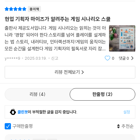
카메라 워크와 컷신을 활용한 감정 전달, 스토리 중심 게임과 시스템 중심
않고, 이야기 구성의 기본 원리와 캐릭
이때 꼬리는 머리보다 클까요? 날개는 어디에 어떤 크기로 달려있을까요?
게임의 차이, ‘읽히는 이야기’에서 ‘보이는 이야기’로의 전환에 대해 이야기
종이책
이렇게 상상하다 보면 무서운 몬스터가 우스꽝스럽게 제작될 수도 있습니
한다.
현업 기획자 마이즈가 알려주는 게임 시나리오 스쿨
다. 따라서 시나리오를 작성할 때 형태를 표현해야 합니다. 눈으로 보이는
외형적인 모습을 하나하나 적어주세요. 그래픽 담당자가 잘 그려낼 수 있
출판사 제공도서입니다. 게임 시나리오는 읽히는 것이 아
결국 이 책은 게임 속 이야기를 ‘만드는 법’이 아니라 ‘게임화하는 법’을 알
도록 말이지요.
니라 ‘경험’ 되어야 한다.스토리를 넘어 플레이를 설계하
려준다. “어떻게 하면 스토리를 ‘게임화’할 수 있을까?”라는 질문에서 출
는 법 스토리, 내러티브, 인터랙션까지!게임의 움직이는
--- p.207
발하여 기존에 ‘게임 시나리오 작가’를 꿈꾸던 사람들이 놓치고 있던 중요
모든 순간을 설계한다 게임 기획자의 필독서로 자리 잡은
한 부분을 짚어주고, 실무에서 바로 적용할 수 있는 가이드를 제공한다는
책 『현업 기획자 마이즈가 알려주는 게임 기획 스쿨』의 김
일반적인 스토리 작법론이 게임에서 적용되지 않는 가장 큰 이유는 인물이
y*****9
2025.03.19.
신고
0
댓글
0
점에서 주니어 기획자와 취업 지망생에게 실질적인 도움이 될 것이다.
현석저자는 20년 이상 쌓아온 실무 경험을 바탕으로 게임
없기 때문입니다. 인물이 있더라도 소설, 영화와 같은 스토리 중심의 콘텐
시나리오 기획의 본질을 담은 책입니
리뷰 전체보기
츠와는 개념 자체가 다르죠. 게임의 주인공은 캐릭터이기도 하지만 그 캐
릭터를 조작하는 게이머이기도 합니다. 게임에 잡혀간 약혼자를 구하러 가
는 스토리가 부여됐다고 해봅시다. 게이머가 약혼자를 구하겠다는 생각으
리뷰
4
한줄평
2
로 게임을 할까요? 현실에서는 약혼자가 없을 수도 있고 바로 옆에서 함께
게임을 하고 있을지도 모르는데요. 이러한 현상은 캐릭터의 개성을 줄이고
감정 이입에 큰 가치를 두는 장르일수록 심합니다. 실제로 게임에서 주는
클린봇
이 부적절한 글을 감지 중입니다.
설정
소명은 게임 캐릭터보다는 게이머를 향한 것이 더 큽니다. 여기에서 한 단
계 더 나아가면 게임 자체의 소명도 있겠지요. 이해가 어렵다면 한 가지 예
구매한줄평
추천순
를 들어보겠습니다.