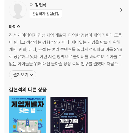
저
김현석
게임 시나리오 기획자에 대하여
관심작가 알림신청
- 게임 시나리오 기획자가 하는 일
- 게임 시나리오 기획자의 소양, 다양한 소재 이해하기
마이즈
- 보여주기에 대한 부담
진성 게이머이자 진성 게임 개발자. 다양한 경험이 게임 기획에 도움
- 시나리오 기획자의 필수 능력, 커뮤니케이션
이 된다고 생각하는 경험주의자이다. 재미있는 게임을 만들기 위해
- 기획 의도 다루기
게임, 만화, 애니, 소설 등 여러 콘텐츠를 폭넓게 경험하고 이를 SNS
[게임 사례] 더 라스트 오브 어스
로 공유하고 있다. 어린 시절 창밖으로 놀이터를 바라보며 뛰어놀 수
없는 아이들을 위해 대신 놀아줄 상상 속의 친구를 원했다. 처음으로
2부. 게임 시나리오 표현하기
오락실에 가던 날, 그 상상이 이미 현실에 있음을 알게 되었고 그 날
펼쳐보기
이후 게임 개발을 꿈꾸게 되었다. 1990년대 게임 매장에서 일한 것을
보이는 글쓰기
시작으로 2002년부터 게임 개발에 뛰어들어 현재까지 게임 디렉터
김현석
의 다른 상품
- 읽히는 글vs보이는 글
로 재직하며 게임을 개발하고 있다.
- 보이는 글을 쓰는 방법
- UI에서 보이는 글 작성하기
- 가독성
[게임 사례] 다크 소울
게임 시나리오 작법