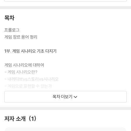
와 게임 사례를 중심으로 다루고 있어 현업에서 활동하는 기획자는 물론
게임 시나리오 작가를 꿈꾸는 이들에게도 큰 도움이 될 것이라 기대한다.
목차
프롤로그
게임 장르 용어 정리
1부. 게임 시나리오 기초 다지기
게임 시나리오에 대하여
- 게임 시나리오란?
- 내러티브vs스토리vs시나리오
- 게임으로 표현할 수 있는가
- 게임 시나리오 쓰기가 어려운 이유
목차 더보기
- 요즘 스마트폰 게임 시나리오의 지향점
- TRPG와 게임 시나리오
- 시나리오 기반 게임vs게임 기반 시나리오
저자 소개
1
- 이 책에서 다루는 게임 시나리오 기획
[게임 사례] 던전 앤 드래곤즈