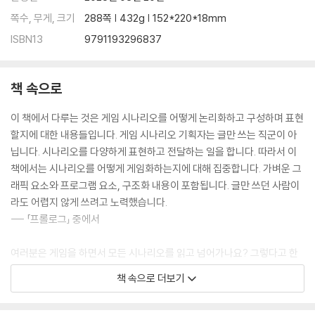
쪽수, 무게, 크기
288쪽 | 432g | 152*220*18mm
퀘스트 기획하기
- 목적을 구체화하고 나누기
ISBN13
9791193296837
- 퀘스트 테이블의 작성하기
- 인덱스와 스트링 테이블
책 속으로
- 퀘스트 테이블 구조화하기
- 서브 퀘스트 구분하기
이 책에서 다루는 것은 게임 시나리오를 어떻게 논리화하고 구성하며 표현
- 연속 퀘스트를 기획하는 목적
할지에 대한 내용들입니다. 게임 시나리오 기획자는 글만 쓰는 직군이 아
- 퀘스트 완급 조절하기
닙니다. 시나리오를 다양하게 표현하고 전달하는 일을 합니다. 따라서 이
- 퀘스트 스크립트 작성하기
책에서는 시나리오를 어떻게 게임화하는지에 대해 집중합니다. 가벼운 그
- 클리셰에 대해서
래픽 요소와 프로그램 요소, 구조화 내용이 포함됩니다. 글만 쓰던 사람이
라도 어렵지 않게 쓰려고 노력했습니다.
게임 시나리오에 AI 활용하기
--- 「프롤로그」 중에서
- AI를 활용한 퀘스트 작성하기
- AI로 게임 시나리오를 기획할 수 있을까
여러분은 게임을 하면서 모든 시나리오를 읽고 넘어가나요? 그렇다고 한
[게임 사례] 위쳐 3
다면 그 시나리오에 관해 주변 친구들과 이야기를 나눌 수 있나요? 여러분
책 속으로 더보기
의 친구도 시나리오를 이해하고 있을까요?
세계관과 지역 설정하기
만약 여러분이 게임을 할 때 시나리오를 모두 읽고 넘어간다면 그것은 아
- 세계관 만들기의 기준