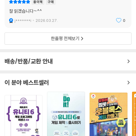
--- p.230
종이책
구매
잘 읽겠습니다~^^
j*******i
2026.03.27.
0
한줄평 전체보기
배송/반품/교환 안내
이 분야 베스트셀러