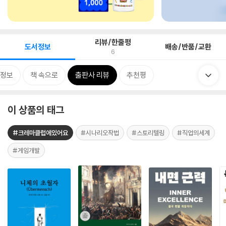
리뷰/한줄평
도서정보
배송/반품/교환
6
정보
책 속으로
출판사 리뷰
추천평
이 상품의 태그
#크레마클럽에있어요
#시나리오작법
#스토리텔링
#직업의세계
#게임개발