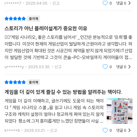
영화 대본 강의를 하고 있다는!!!!뭔가 이 분야의 정형화
--- p.154
r******7
2025.04.05.
신고
0
댓글
0
- 이펙트 기획하기
‘그럴싸한 설정’이 아니라 게임에서 활용할 수 있는 세계관 설정 방법, 플레
된 가이드가 없는 현실! 일부 책이 검색되기는 하지만, 일
- 사운드 기획하기
이어가 감정을 이입할 수 있는 캐릭터 구축법, 시나리오를 시스템과 연계
부다.보이게 쓰라~~!!!!!!!!!개발팀을 위한 가독
캐릭터 설정이나 작법, 조형론에 관한 책이나 자료를 보면 입체적인 캐릭
- 카메라 연출 기획하기
종이책
하는 방법을 다룬다.
터를 만들어야 한다는 말이 나옵니다. 게임에서도 입체적인 캐릭터를 만들
- 텍스트를 활용한 연출
스토리가 아닌 플레이설계가 중요한 이유
어야 할까요? 네, 그렇습니다. (…) 하지만 게임에서는 평면적인 캐릭터를
[게임 사례] 플레그테일
√ 퀘스트와 게임 플레이의 연결
🙋‍♂’게임 시나리오, 좋은 스토리를 넘어서’ _인간은 본능적으로 ‘유희’를 좋
만들어야 하는 경우도 많습니다. 입체적인 인물이 많아지면 게임의 집중도
아합니다. 이것이 현재의 게임산업이 발달하게 근원이라고 생각합니다. 하
가 낮아지거든요. 당장 게임을 플레이하고 싶은데 기억하고 이해해야 할
특수 시나리오
MMORPG, 수집형 RPG, 액션 어드벤처 등 장르별 퀘스트 설계 방식, 플
지만 게임산업이 확대된 것은 시공간의 제약을 받지 않게 되었기에 IT산업
것이 많으면 머리가 아프죠.
- IP 게임의 시나리오
레이어의 동기를 유발하는 퀘스트 디자인, 스토리를 자연스럽게 플레이로
이 발달한 것에 기반하고 그것이 콘솔-PC-모바일까지 게이머들이 접하
게임에 등장하는 많은 캐릭터를 생각해 보세요. 상점에서 물건을 파는 캐
- 이벤트를 위한 시나리오 작성하기
녹이는 법을 알려준다.
는 방식이 더욱 자유롭게 되면서 더욱 탄력을 받았다고 생각합니다. 그런
u*******y
2025.03.30.
신고
0
댓글
0
릭터가 입체적이어야 할까요? 마을 입구를 지키고 있는 경비병은요? 시장
- 튜토리얼 시나리오 작성하기
데 이러한
에서 물건을 구경하는 행동만 반복하는 캐릭터가 굳이 입체적일 필요가 있
√ AI와 UI를 활용한 스토리텔링
나요? 이처럼 활용이 명확한 캐릭터들은 입체적인 설정이 불필요합니다.
종이책
미래를 위한 조언
그 캐릭터는 단지 역할로 인식될 뿐이니까요.
게임을 더 깊이 있게 즐길 수 있는 방법을 알려주는 책이다.
- 시나리오 기획자가 되기 위해 준비해야 할 것들
단순한 대사가 아닌 NPC 행동과 환경적 연출을 통한 이야기 전달 방법, AI
--- pp.183-184
- 포트폴리오 작성을 위한 조언
를 활용한 동적인 게임 시나리오 구현, 가독성과 몰입도를 고려한 UI 설계
게임을 더 깊이 이해하고, 글쓰기에도 도움이 되는 책이
다.『게임 시나리오 스쿨』을 읽고 나니 게임 속 스토리의
를 제시한다.
분류를 마쳤다면 리소스 설정 단계로 넘어갑니다. 시나리오를 텍스트로만
구조와 캐릭터 설정이 얼마나 정교하게 짜여 있는지 알게
에필로그
설명하는 시대는 이제 지나갔습니다. “이 몬스터는 사자 머리에 뱀의 꼬리
되었다. 평소에 그저 흥미롭게만 느꼈던 장면들이 사실 치
√ 게임 연출과 스토리 전달 방식
를 가지고 있으며 날개가 달려있다.”라는 설정을 텍스트로 전달하지는 않
밀한 기획과 고민의 결과라는 점이 인상 깊었다. 이 책은
k*****6
2025.03.21.
신고
0
댓글
0
겠지요? 그래픽 작업으로 눈에 보이게 할 것입니다.
단순히 게임 시나리오를 쓰는 방법을 알려주는 데 그치지