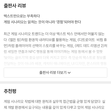
마 여러분이 시나리오에 관심 있는 특별한 사람이기 때문일 것입니다. 대
- 세계관 만들기-공간적 배경
출판사 리뷰
다수의 게이머는 시나리오 연출이 나온다 싶으면 바로 ‘Skip’ 버튼을 눌러
- 세계관 만들기-개념적 배경
다음 게임으로 진입해 버립니다. 이것이 현실입니다. 그렇다고 여기에서
- 세계관 만들기-생물적 배경
텍스트만으로는 부족하다
좌절할 필요는 없습니다. 이는 당연한 현상이고 이에 맞춰 게임은 만들어
- 세계관 만들기-문화적 배경
게임 시나리오는 읽히는 것이 아니라 ‘경험’되어야 한다
져야 합니다. 그래서 게임 시나리오는 어떻게 써야 하냐고요? (…)
- 세계관 만들기-시간적 배경
--- p.24
- 세계관 만들기-기타 설정
최근 게임 시나리오 트렌드는 더 이상 텍스트 박스 안에서만 머물지 않는
- 설정은 서술형보다 목록형으로
다. 〈엘든 링〉처럼 환경적 내러티브를 활용하는 게임, 〈디트로이트: 비컴 휴
게임 시나리오는 영화와 같은 시나리오와 아주 기본적인 부분에서부터 어
- 세계관 소개 문구 작성하기
먼〉처럼 플레이어의 선택이 스토리를 바꾸는 게임, 〈레드 데드 리뎀션 2〉처
긋납니다. 위 내용을 게임으로 바꿀 때 제일 먼저 해야 할 일은 ‘인물’을 제
- 지역 설정과 레벨 디자인하기
럼 세밀한 연출과 NPC 행동을 통해 이야기하는 게임 등에서 볼 수 있듯
외하는 것입니다. 영화, 소설, 만화 등은 인물의 행동을 중심으로 전개되지
[게임 사례] 호라이즌 제로 던
‘보이는 글쓰기’의 중요성이 더욱 커지고 있다. 즉 단순히 텍스트로 정보를
만 게임은 그것이 불가능하죠. 인물은 게임을 플레이하는 게이머 자신이기
전달하는 것이 아니라 배경, 캐릭터 애니메이션, UI 디자인, 몬스터의 행동
때문입니다. 직접 조작하고 자유롭게 움직이므로 위에 쓴 것처럼 “검을 휘
캐릭터 만들기
패턴, 카메라 연출 등 다양한 요소를 활용해 시나리오를 경험하게 만들어
출판사 리뷰 더보기
둘렀으나 오히러 검이 부러졌다. 몸체가 쇠처럼 단단한 것 같다.”는 식의
- 플레이어 캐릭터 기획하기
야 한다.
스토리 전달은 불가능합니다. 게이머인 ‘나’는 검을 휘두르지 않고 도망칠
- 수집형 RPG 캐릭터
수도 있고 처음부터 마법을 사용하거나 그물 같은 도구로 개를 덮을 수도
- 헤어와 복장으로 캐릭터 외형 설정하기
이처럼 글쓰기 이상의 역량이 요구되는 게임 시나리오 기획의 본질을 이
추천평
있으니까요. 그럼 시나리오에서 인물이 빠진다면 위 내용은 어떻게 전개해
- 캐릭터의 외형은 역할을 나타낸다
책은 깊이 있게 파고든다. 단순한 시나리오 작성법을 넘어 게임 장르별 스
야 할까요?
- 캐릭터의 외형에 기획 의도를 담는다
토리 설계 방식, 퀘스트 기획, AI와 UI를 활용한 스토리텔링, 플레이어 경
게임 시나리오 작법에 대한 원칙과 실무적 접근법을 균형 있게 담았다. 실
--- pp.28-29
- 외형 기획을 위해 가장 필요한 것은 콘텐츠 경험
험을 극대화하는 연출 기법까지 폭넓게 다룬다. 특히 〈더 라스트 오브 어
제 개발 환경에서 요구되는 내용을 깊이 있게 다루고 있어 게임 시나리오
- 캐릭터 성격 표현하기