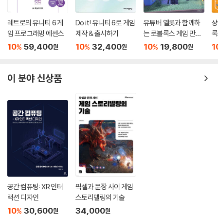
레트로의 유니티 6 게
Do it! 유니티 6로 게임
유튜버 옐롯과 함께하
상
임 프로그래밍 에센스
제작 & 출시하기
는 로블록스 게임 만들
록
기
10
59,400
10
32,400
10
19,800
1
%
%
%
원
원
원
이 분야 신상품
공간 컴퓨팅: XR 인터
픽셀과 문장 사이 게임
랙션 디자인
스토리텔링의 기술
10
30,600
34,000
%
원
원