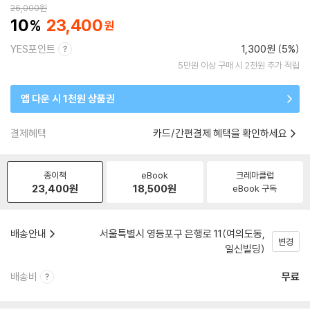
26,000
원
10
23,400
YES포인트
1,300원 (5%)
5만원 이상 구매 시 2천원 추가 적립
앱 다운 시 1천원 상품권
결제혜택
카드/간편결제 혜택을 확인하세요
종이책
eBook
크레마클럽
23,400
원
18,500
원
eBook 구독
배송안내
서울특별시 영등포구 은행로 11(여의도동,
변경
일신빌딩)
배송비
무료