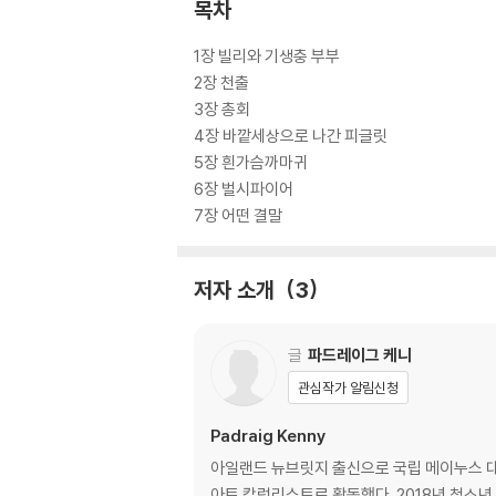
목차
1장 빌리와 기생충 부부
2장 천출
3장 총회
4장 바깥세상으로 나간 피글릿
5장 흰가슴까마귀
6장 벌시파이어
7장 어떤 결말
저자 소개
3
글
파드레이그 케니
관심작가 알림신청
Padraig Kenny
아일랜드 뉴브릿지 출신으로 국립 메이누스 
아트 칼럼리스트로 활동했다. 2018년 청소년