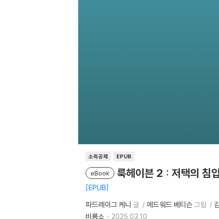
소득공제
EPUB
룩헤이븐 2 : 저택의 침
eBook
EPUB
파드레이그 케니
글
에드워드 베티슨
그림
비룡소
2025.03.10.