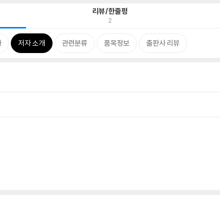
리뷰/한줄평
2
차
저자 소개
관련분류
품목정보
출판사 리뷰