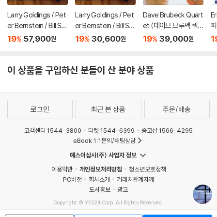
Larry Goldings / Pet
Larry Goldings / Pet
Dave Brubeck Quart
E
er Bernstein / Bill St
er Bernstein / Bill St
et (데이브 브루벡 쿼
피)
ewart (래리 골딩스 /
ewart (래리 골딩스 /
텟) - Angel Eyes [L
19
57,900
19
30,600
19
39,000
1
%
%
%
원
원
원
피터 번스타인 / 빌 스
피터 번스타인 / 빌 스
P]
튜어트) - Rhombus
튜어트) - Rhombus
[LP]
이 상품을 구입하신 분들이 산 분야 상품
로그인
최근 본 상품
주문/배송
고객센터 1544-3800
티켓 1544-6399
중고샵 1566-4295
eBook 1:1문의/채팅상담
예스이십사(주) 사업자 정보
이용약관
개인정보처리방침
청소년보호정책
PC버전
회사소개
거래처관계자께
도서홍보
광고
Copyright © YES24 Corp. All Rights Reserved.
MATOM9