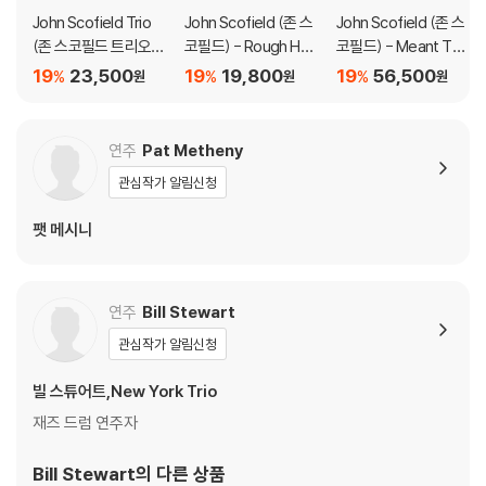
John Scofield Trio
John Scofield (존 스
John Scofield (존 스
(존 스코필드 트리오) -
코필드) - Rough Hou
코필드) - Meant To B
Out Like A Light
se
e [2LP]
19
23,500
19
19,800
19
56,500
%
%
%
원
원
원
연주
Pat Metheny
관심작가 알림신청
팻 메시니
연주
Bill Stewart
관심작가 알림신청
빌 스튜어트,New York Trio
재즈 드럼 연주자
Bill Stewart
의 다른 상품