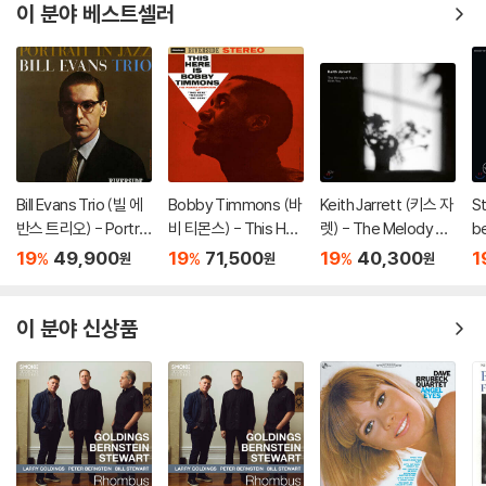
이 분야 베스트셀러
Bill Evans Trio (빌 에
Bobby Timmons (바
Keith Jarrett (키스 자
St
반스 트리오) - Portrai
비 티몬스) - This Her
렛) - The Melody At
be
t In Jazz [LP]
e Is Bobby Timmon
Night, With You [LP]
r
19
49,900
19
71,500
19
40,300
1
%
%
%
원
원
원
s [LP]
베
이 분야 신상품