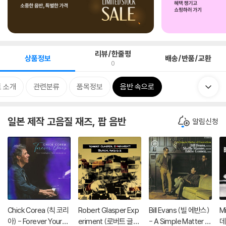
리뷰/한줄평
상품정보
배송/반품/교환
0
 소개
관련분류
품목정보
음반 속으로
일본 제작 고음질 재즈, 팝 음반
알림신청
Chick Corea (칙 코리
Robert Glasper Exp
Bill Evans (빌 에반스)
M
아) - Forever Yours -
eriment (로버트 글래
- A Simple Matter O
데