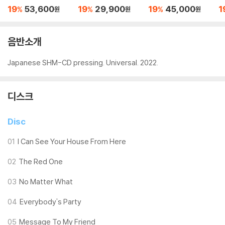
The Farewell Perfor
스퍼 익스페리먼트) -
f Conviction [UHQC
h
19
53,600
19
29,900
19
45,000
1
%
%
%
원
원
원
mance
Black Radio 2 [SHM-
D]
CD]
음반소개
Japanese SHM-CD pressing. Universal. 2022.
디스크
Disc
01
I Can See Your House From Here
02
The Red One
03
No Matter What
04
Everybody's Party
05
Message To My Friend