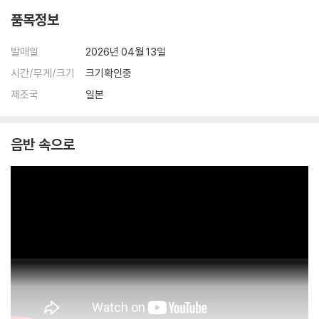
품목정보
발매일
2026년 04월 13일
시간/무게/크기
크기확인중
제조국
일본
음반 속으로