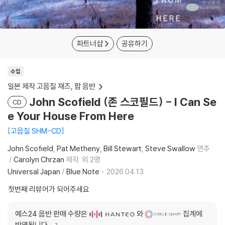
파트너샵
공유하기
수입
일본 제작 고음질 재즈, 팝 음반
John Scofield (존 스코필드) - I Can Se
CD
e Your House From Here
고음질 SHM-CD
John Scofield
Pat Metheny
Bill Stewart
Steve Swallow
연주
Carolyn Chrzan
제작
외 2명
Universal Japan
/
Blue Note
2026.04.13.
첫번째 리뷰어가 되어주세요
예스24 음반 판매 수량은
와
집계에
반영됩니다.