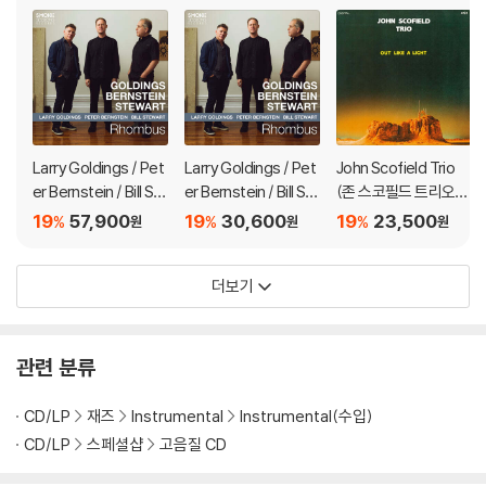
Larry Goldings / Pet
Larry Goldings / Pet
John Scofield Trio
er Bernstein / Bill St
er Bernstein / Bill St
(존 스코필드 트리오) -
ewart (래리 골딩스 /
ewart (래리 골딩스 /
Out Like A Light
19
57,900
19
30,600
19
23,500
%
%
%
원
원
원
피터 번스타인 / 빌 스
피터 번스타인 / 빌 스
튜어트) - Rhombus
튜어트) - Rhombus
더보기
[LP]
관련 분류
CD/LP
재즈
Instrumental
Instrumental(수입)
CD/LP
스페셜샵
고음질 CD