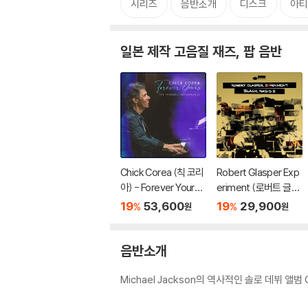
시리즈
음반소개
디스크
아티
일본 제작 고음질 재즈, 팝 음반
Chick Corea (칙 코리
Robert Glasper Exp
아) - Forever Yours -
eriment (로버트 글래
The Farewell Perfor
스퍼 익스페리먼트) -
19
53,600
19
29,900
%
%
원
원
mance
Black Radio 2 [SHM-
CD]
음반소개
Michael Jackson의 역사적인 솔로 데뷔 앨범 Go