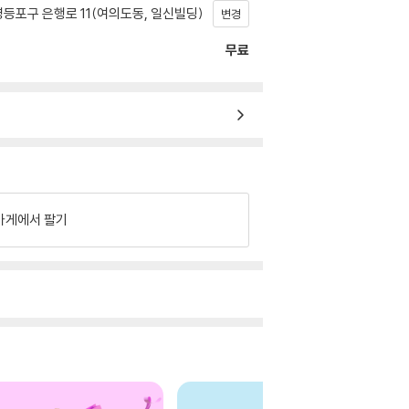
등포구 은행로 11(여의도동, 일신빌딩)
변경
무료
가게에서 팔기