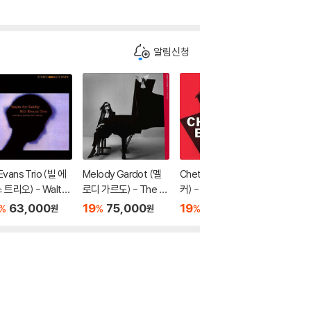
알림신청
l Evans Trio (빌 에
Melody Gardot (멜
Chet Baker (쳇 베이
Michael
 트리오) - Waltz
로디 가르도) - The Es
커) - Chet Baker Sin
ckson 
r Debby [SHM-C
sential
gs
/ 잭슨파이
63,000
19
75,000
19
44,700
19
7
%
%
%
%
원
원
원
est Hits