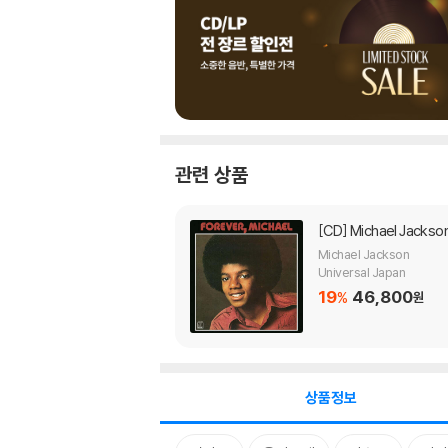
관련 상품
[CD]
Michael Jackso
Michael Jackson
Universal Japan
19
46,800
%
원
상품정보