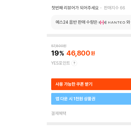
첫번째 리뷰어가 되어주세요
판매지수
66
예스24 음반 판매 수량은
와
57,800
원
19
46,800
YES포인트
사용 가능한 쿠폰 받기
앱 다운 시 1천원 상품권
결제혜택