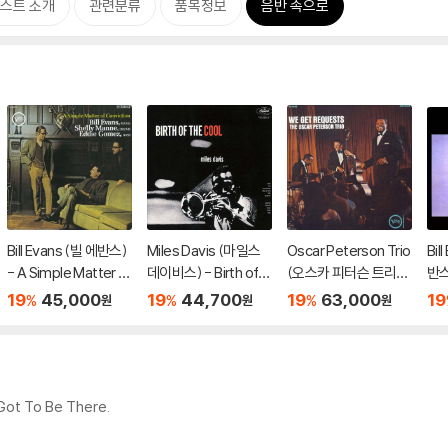
스트 소개
관련분류
품목정보
음반 속으로
Bill Evans (빌 에반스)
Miles Davis (마일스
Oscar Peterson Trio
Bil
- A Simple Matter O
데이비스) - Birth of t
(오스카 피터슨 트리
반스
f Conviction [UHQC
he Cool [UHQ-CD]
오) - We Get Reque
Fo
19
45,000
19
44,700
19
63,000
19
%
%
%
원
원
원
D]
sts
D]
t To Be There.