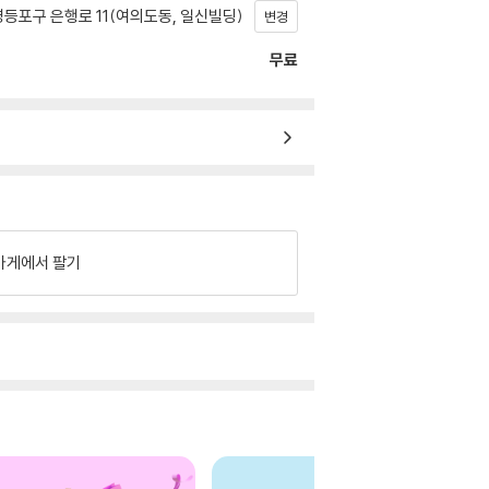
등포구 은행로 11(여의도동, 일신빌딩)
변경
무료
가게에서 팔기