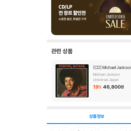
관련 상품
[CD]
Michael Jackso
Michael Jackson
Universal Japan
19
46,800
%
원
상품정보