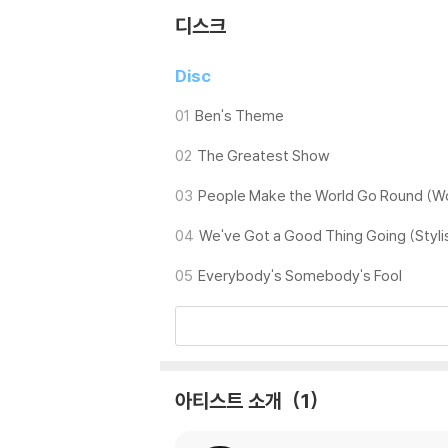
디스크
Disc
01
Ben's Theme
02
The Greatest Show
03
People Make the World Go Round (Wo
04
We've Got a Good Thing Going (Styli
05
Everybody's Somebody's Fool
아티스트 소개
1