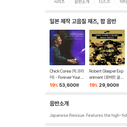
시리즈
음반소개
디스크
아티
일본 제작 고음질 재즈, 팝 음반
Chick Corea (칙 코리
Robert Glasper Exp
아) - Forever Yours -
eriment (로버트 글래
The Farewell Perfor
스퍼 익스페리먼트) -
19
53,600
19
29,900
%
%
원
원
mance
Black Radio 2 [SHM-
CD]
음반소개
Japanese Reissue. Features the high-fid