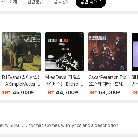
스트 소개
관련분류
품목정보
음반 속으로
Bill Evans (빌 에반스)
Miles Davis (마일스
Oscar Peterson Trio
Bil
- A Simple Matter O
데이비스) - Birth of t
(오스카 피터슨 트리
반스
f Conviction [UHQC
he Cool [UHQ-CD]
오) - We Get Reque
Fo
19
45,000
19
44,700
19
63,000
19
%
%
%
원
원
원
D]
sts
D]
elity SHM-CD format. Comes with lyrics and a description.