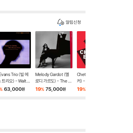
알림신청
l Evans Trio (빌 에
Melody Gardot (멜
Chet Baker (쳇 베이
Michael
 트리오) - Waltz
로디 가르도) - The Es
커) - Chet Baker Sin
ckson 
r Debby [SHM-C
sential
gs
/ 잭슨파이
63,000
19
75,000
19
44,700
19
7
%
%
%
%
원
원
원
est Hits