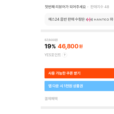
첫번째 리뷰어가 되어주세요
판매지수
48
예스24 음반 판매 수량은
와
57,800
원
19
46,800
YES포인트
사용 가능한 쿠폰 받기
앱 다운 시 1천원 상품권
결제혜택