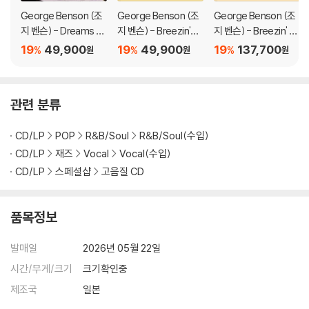
George Benson (조
George Benson (조
George Benson (조
지 벤슨) - Dreams D
지 벤슨) - Breezin'
지 벤슨) - Breezin' [2
o Come True: When
[블루 컬러 LP]
LP]
19
49,900
19
49,900
19
137,700
%
%
%
원
원
원
George Benson Me
ets Robert Farnon
[LP]
관련 분류
CD/LP
POP
R&B/Soul
R&B/Soul(수입)
CD/LP
재즈
Vocal
Vocal(수입)
CD/LP
스페셜샵
고음질 CD
품목정보
발매일
2026년 05월 22일
시간/무게/크기
크기확인중
제조국
일본