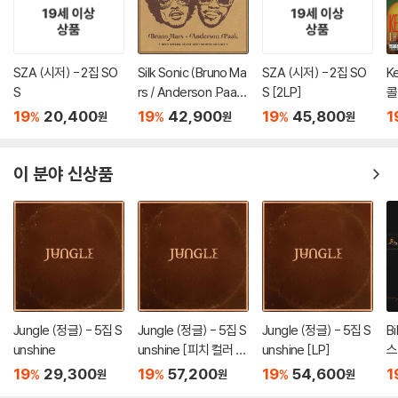
SZA (시저) - 2집 SO
Silk Sonic (Bruno Ma
SZA (시저) - 2집 SO
K
S
rs / Anderson .Paak)
S [2LP]
콜)
(실크 소닉) - 1집 An E
L
19
20,400
19
42,900
19
45,800
1
%
%
%
원
원
원
vening With Silk Soni
c [LP]
이 분야 신상품
Jungle (정글) - 5집 S
Jungle (정글) - 5집 S
Jungle (정글) - 5집 S
Bi
unshine
unshine [피치 컬러 L
unshine [LP]
스
P]
공
19
29,300
19
57,200
19
54,600
1
%
%
%
원
원
원
n