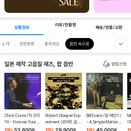
리뷰/한줄평
상품정보
배송/반품/교환
0
 소개
관련분류
품목정보
음반 속으로
일본 제작 고음질 재즈, 팝 음반
알림신청
Chick Corea (칙 코리
Robert Glasper Exp
Bill Evans (빌 에반스)
M
아) - Forever Yours -
eriment (로버트 글래
- A Simple Matter O
데
The Farewell Perfor
스퍼 익스페리먼트) -
f Conviction [UHQC
h
19
53,600
19
29,900
19
45,000
1
%
%
%
원
원
원