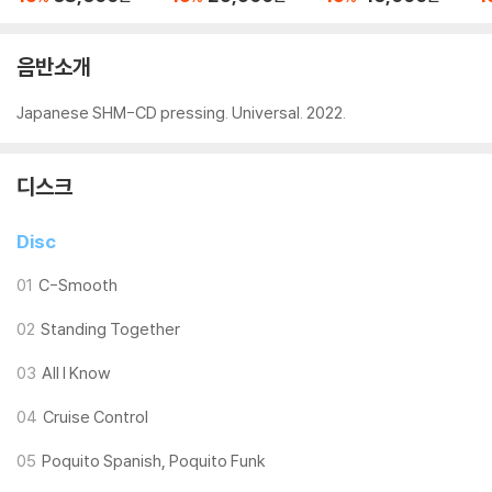
mance
Black Radio 2 [SHM-
D]
CD]
음반소개
Japanese SHM-CD pressing. Universal. 2022.
디스크
Disc
01
C-Smooth
02
Standing Together
03
All I Know
04
Cruise Control
05
Poquito Spanish, Poquito Funk