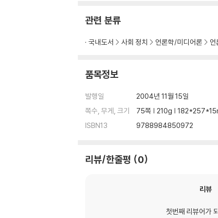
제11장 시스템 유지
제12장 표준 서식
관련 분류
색인
국내도서
사회 정치
언론학/미디어론
언
품목정보
발행일
2004년 11월 15일
쪽수, 무게, 크기
75쪽 | 210g | 182*257*
ISBN13
9788984850972
리뷰/한줄평
0
리뷰
첫번째 리뷰어가 