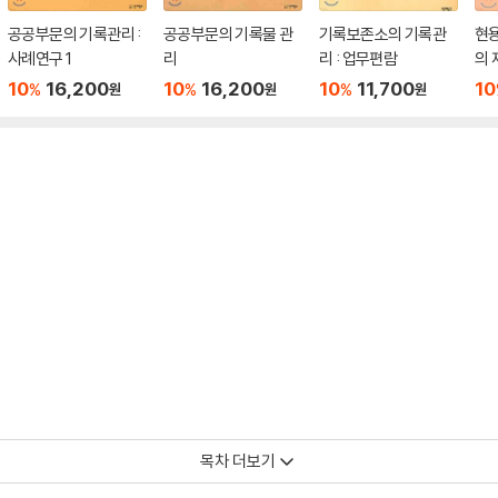
공공부문의 기록관리 :
공공부문의 기록물 관
기록보존소의 기록관
현
사례연구 1
리
리 : 업무편람
의 
10
16,200
10
16,200
10
11,700
10
%
%
%
원
원
원
목차 더보기