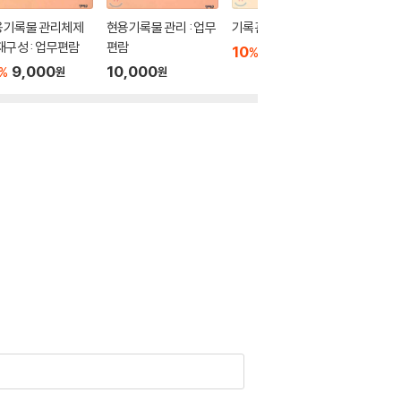
용기록물 관리체제
현용기록물 관리 : 업무
기록관리법 모델
기록관리
재구성 : 업무편람
편람
10
7,200
10
1
%
%
원
9,000
10,000
%
원
원