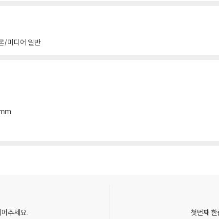
론/미디어 일반
15mm
되어주세요.
첫번째 한