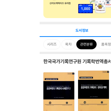
도서정보
시리즈
목차
관련분류
품목정
한국국가기록연구원 기록학번역총