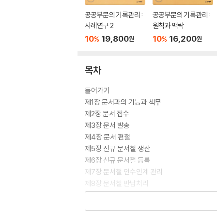
공공부문의 기록관리 :
공공부문의 기록관리 :
사례연구 2
원칙과 맥락
10
19,800
10
16,200
%
%
원
원
목차
들어가기
제1장 문서과의 기능과 책무
제2장 문서 접수
제3장 문서 발송
제4장 문서 편철
제5장 신규 문서철 생산
제6장 신규 문서철 등록
제7장 문서철 인수인계 관리
제8장 문서철 반납처리
제9장 문서철 종결과 자료관 이용
제10장 문서철 보관