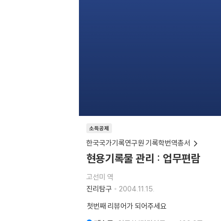
소득공제
한국국가기록연구원 기록학번역총서
현용기록물 관리 : 업무편람
고선미 역
진리탐구
2004.11.15.
첫번째 리뷰어가 되어주세요