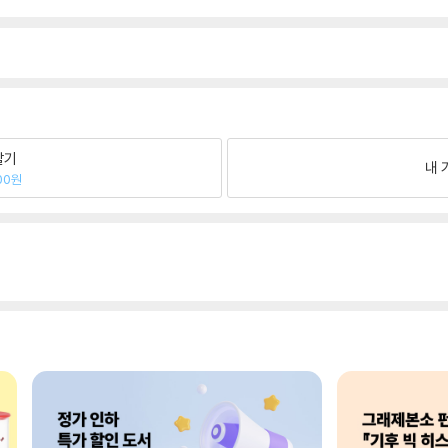
팔기
내 
00원