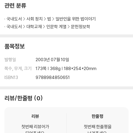
관련 분류
국내도서
사회 정치
법
일반인을 위한 법이야기
국내도서
대학교재
인문학 계열
문헌정보학
품목정보
발행일
2003년 07월 10일
쪽수, 무게, 크기
173쪽 | 368g | 188*254*20mm
ISBN13
9788984850651
리뷰/한줄평
0
리뷰
한줄평
첫번째 리뷰어가
첫번째 한줄평을