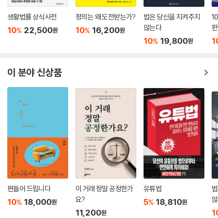
생활법률 상식사전
정의는 왜 도전받는가?
법은 당신을 지켜주지
1
않는다
판
10
22,500
10
16,200
%
%
원
원
10
19,800
1
%
원
이 분야 신상품
편들어 드립니다
이 거래 정말 공정한가
유튜법
법
요?
않
10
18,000
5
18,810
%
%
원
원
11,200
1
원