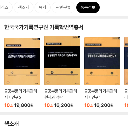
시리즈
책소개
목차
관련분류
품목정보
한국국가기록연구원 기록학번역총서
공공부문의 기록관리 :
공공부문의 기록관리 :
공공부문의 기록관리 :
공
사례연구 2
원칙과 맥락
사례연구 1
리
10
19,800
10
16,200
10
16,200
1
%
%
%
원
원
원
책소개