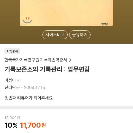
사이즈비교
공유하기
소득공제
한국국가기록연구원 기록학번역총서
기록보존소의 기록관리 : 업무편람
이젬마
저
진리탐구
2004.12.15.
첫번째 리뷰어가 되어주세요
13,000
원
10
11,700