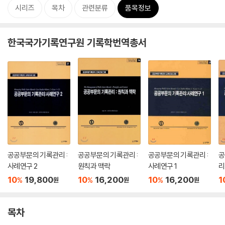
시리즈
목차
관련분류
품목정보
한국국가기록연구원 기록학번역총서
공공부문의 기록관리 :
공공부문의 기록관리 :
공공부문의 기록관리 :
공
사례연구 2
원칙과 맥락
사례연구 1
리
10
19,800
10
16,200
10
16,200
1
%
%
%
원
원
원
목차