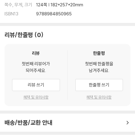
쪽수, 무게, 크기
124쪽 | 182*257*20mm
ISBN13
9788984850965
리뷰/한줄평
0
리뷰
한줄평
첫번째 리뷰어가
첫번째 한줄평을
되어주세요.
남겨주세요.
리뷰 쓰기
한줄평 쓰기
혜택 및 유의사항
혜택 및 유의사항
배송/반품/교환 안내