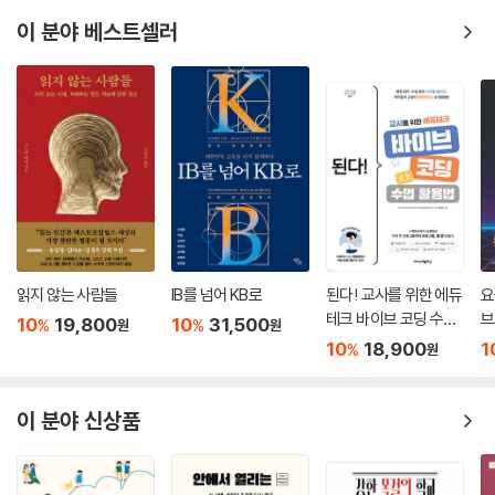
이 분야 베스트셀러
읽지 않는 사람들
IB를 넘어 KB로
된다! 교사를 위한 에듀
요
테크 바이브 코딩 수업
브
10
19,800
10
31,500
%
%
원
원
활용법
h
10
18,900
1
%
원
이 분야 신상품