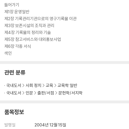
들어가기
제1장 운영일반
제2장 기록관리기관으로의 영구기록물 이관
제3장 보존시설의 조직과 관리
제4장 기록물의 정리와 기술
제5장 참고서비스와 대외홍보사업
제6장 각종 서식
색인
관련 분류
국내도서
사회 정치
교육
교육학 일반
국내도서
인문
출판/서점
문헌학/서지학
품목정보
발행일
2004년 12월 15일