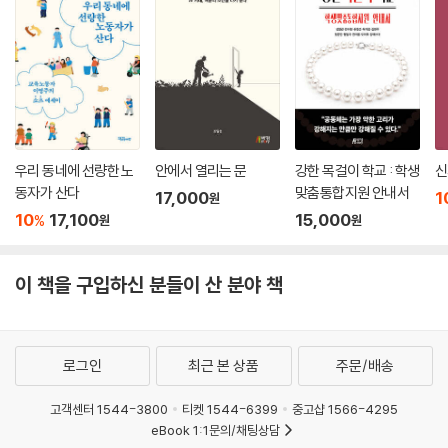
우리 동네에 선량한 노
안에서 열리는 문
강한 목걸이 학교 : 학생
신
동자가 산다
맞춤통합지원 안내서
17,000
1
원
10
17,100
15,000
%
원
원
이 책을 구입하신 분들이 산 분야 책
로그인
최근 본 상품
주문/배송
고객센터 1544-3800
티켓 1544-6399
중고샵 1566-4295
eBook 1:1문의/채팅상담